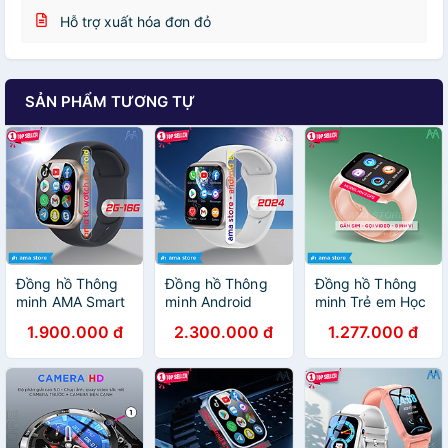
Hỗ trợ xuất hóa đơn đỏ
SẢN PHẨM TƯƠNG TỰ
Đồng hồ Thông
Đồng hồ Thông
Đồng hồ Thông
minh AMA Smart
minh Android
minh Trẻ em Học
watch TK Titan
Camera xoay
sinh Tiểu học
1.900.000 đ
2.300.000 đ
1.277.000 đ
Android 8.1 Lắp
180 màn hình
THCS THPT
Sim Định vị GPS
cong Lắp sim
Chống nước Lắp
Google kết nối
nghe gọi độc lập
sim Định vị Kép
Wifi 4G
Kết nối Wifi Tải
Smart Watch
Blueltooth tải
app như Điện
AMA HW13 Hàng
App qua CH.
thoại xem
nhập khẩu
play FB
Youtube Tiktok