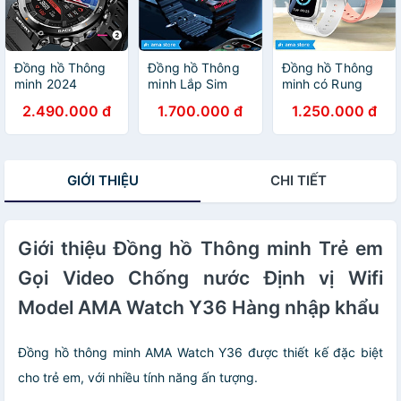
Messenger
cho Trẻ em Học
Skype Viber
sinh Người lớn
Wechat Line Tele
AMA Smartwatch
xem được Video
S16 2024 hàng
Đồng hồ Thông
Đồng hồ Thông
Đồng hồ Thông
Youtube TikTok
nhập khẩu
minh 2024
minh Lắp Sim
minh có Rung
chơi Game cho
android 8.1 có
Định vị GPS
AMA Watch FA85
2.490.000 đ
1.700.000 đ
1.250.000 đ
Trẻ em Người lớn
CH Play tải ứng
Google kết nối
phiên bản Mini
Hàng nhập khẩu
dụng Lắp sim
Wifi 4G
Định Wifi cho Trẻ
nghe gọi ZaIo
Blueltooth xem
em Học sinh Nam
độc lập Định vị
được Video
Nữ Hàng nhập
GIỚI THIỆU
CHI TIẾT
GPS Google Map
Youtube TikTok
khẩu
xem Youtube Tik
tải App FB
Tok cho Trẻ em
Messenger
Học sinh Người
Skype WhatsApp
lớn Kết nối Wifi
Giới thiệu Đồng hồ Thông minh Trẻ em
Viber Wechat
4G Bluetooth
Kakao Line Tele
Gọi Video Chống nước Định vị Wifi
Hàng nhập khẩu
chơi Game AMA
Smart watch TK
Model AMA Watch Y36 Hàng nhập khẩu
Android 8.1 cho
Trẻ em Người lớn
Hàng nhập khẩu
Đồng hồ thông minh AMA Watch Y36 được thiết kế đặc biệt
cho trẻ em, với nhiều tính năng ấn tượng.