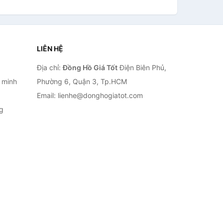
LIÊN HỆ
Địa chỉ:
Đồng Hồ Giá Tốt
Điện Biên Phủ,
 minh
Phường 6, Quận 3, Tp.HCM
Email: lienhe@donghogiatot.com
g