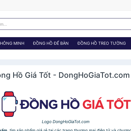
 THÔNG MINH
ĐỒNG HỒ ĐỂ BÀN
ĐỒNG HỒ TREO TƯỜNG
Đồng Hồ Giá Tốt - DongHoGiaTot.com
Logo DongHoGiaTot.com
phẩm
, tìm sản phẩm giá rẻ tại các trang thương mại điện tử và chươn