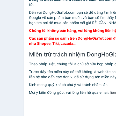
tử.
Đến với DongHoGiaTot.com bạn sẽ dễ dàng tìm kiế
Google về sản phẩm bạn muốn và bạn sẽ tìm thấy D
bạn tìm nơi để mua sản phẩm với giá RẺ, GẦN, NH
Chúng tôi không bán hàng, vui lòng không liên hệ
Các sản phẩm so sánh trên DongHoGiaTot.com được
như Shopee, Tiki, Lazada...
Miễn trừ trách nhiệm DongHoGia
Theo pháp luật, chúng tôi là chủ sở hữu hợp pháp
Trước đây tên miền này có thể không là website so
liên hệ nào đến các đơn vị đã sử dụng tên miền nà
Kính mong quý khách chú ý và tránh nhầm lẫn.
Mọi ý kiến đóng góp, vui lòng liên hệ qua email:
li