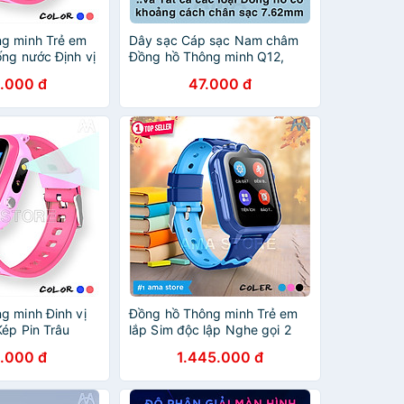
g minh Trẻ em
Dây sạc Cáp sạc Nam châm
ống nước Định vị
Đồng hồ Thông minh Q12,
MA Watch Y36
Q16, Q19, Q100, TD26, A28,
.000 đ
47.000 đ
hẩu
DS60, DS66, Y95, D06, DF39
Hàng nhập khẩu
g minh Đinh vị
Đồng hồ Thông minh Trẻ em
Kép Pin Trâu
lắp Sim độc lập Nghe gọi 2
 em Tiểu học
chiều Định vị kép GPS Wifi
.000 đ
1.445.000 đ
96S - Hàng
cao cấp Nhiều chức năng
Chống nước tốt AMA Watch
D35 Hàng nhập khẩu