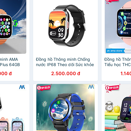
minh AMA
Đồng hồ Thông minh Chống
Đồng hồ Thôn
 Plus 64GB
nước IP68 Theo dõi Sức khỏe
Tiểu học TH
era xoay 180
Vận động AMA Watch FA95S
Watch AMA HW
000 đ
2.500.000 đ
1.14
 GPS Google
Hàng nhập khẩu
Wifi lắp Sim 
Blueltooth xem
nước Kích th
ube TikTok
Hàng nhập k
senger Skype
e Tele chơi
 Người lớn