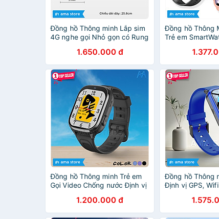
Đồng hồ Thông minh Lắp sim
Đồng hồ Thông M
4G nghe gọi Nhỏ gọn có Rung
Trẻ em SmartWa
Định vị GPS Wifi Chống nước
Lắp sim Gọi Vid
1.650.000 đ
1.377.
tốt Pin khỏe 700mAh Gọi
rời Tiện lợi Hàn
Video call cho Trẻ em 4 5 tuổi
Học sinh Tiểu học cấp 1 2 3
AMA SmartWatch FA83 hàng
nhập khẩu
Đồng hồ Thông minh Trẻ em
Đồng hồ Thông 
Gọi Video Chống nước Định vị
Định vị GPS, Wi
Wifi Model AMA Watch D56
FA58 có Rung c
1.200.000 đ
1.575.
Hàng nhập khẩu
cho Trẻ em, Học 
học, THCS, THP