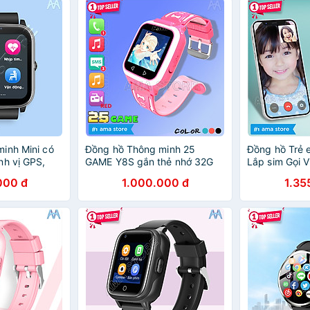
hẩu
khẩu
Người lớn Hà
inh Mini có
Đồng hồ Thông minh 25
Đồng hồ Trẻ 
nh vị GPS,
GAME Y8S gắn thẻ nhớ 32G
Lắp sim Gọi V
 Nhịp tim
Nghe nhạc Lắp Sim gọi Điện
nước Định vị
000 đ
1.000.000 đ
1.35
g gọi Video
thoại không cần App Quản lý
Watch LT31 
FA91S - Hàng
Hàng nhập khẩu