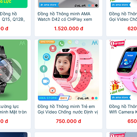
 Đồng hồ
Đồng hồ Thông minh AMA
Đồng hồ Thôn
 Q15, Q12B,
Watch D42 có CHPlay xem
Gọi Video Ch
1, G2, A28,
được Youtube Gắn sim 4G
Wifi Model A
0 đ
1.520.000 đ
620
S, K10 Kích
Định vị Kép GPS Wifi Hàng
Hàng nhập k
35mm Hàng
Chính Hãng
cường lực
Đồng hồ Thông minh Trẻ em
Đồng hồ Thôn
inh Mặt tròn
Gọi Video Chống nước Định vị
WIfi Camera 
8mm 39mm
Wifi Model AMA Watch DH11
dành cho Trẻ
0 đ
750.000 đ
650
mm Bảo vệ
Hàng nhập khẩu
AMA Watch Y
 bể vỡ Hàng
nhập khẩu