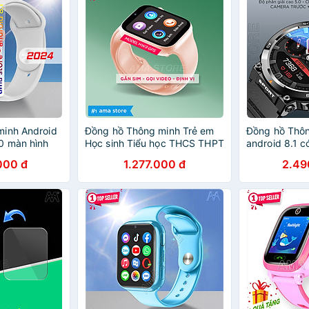
minh Android
Đồng hồ Thông minh Trẻ em
Đồng hồ Thô
0 màn hình
Học sinh Tiểu học THCS THPT
android 8.1 c
he gọi độc
Chống nước Lắp sim Định vị
dụng Lắp sim
000 đ
1.277.000 đ
2.49
Tải app như
Kép Smart Watch AMA HW13
độc lập Định 
Youtube
Hàng nhập khẩu
Map xem Yout
em Học sinh
Trẻ em Học si
Smartwatch
nối Wifi 4G B
nhập khẩu
nhập khẩu