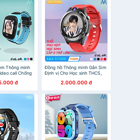
ng nhập khẩu
game AMA Watch S16 Ram
2G bộ nhớ 32Gb Hàng chính
hãng
em Thông minh
Đồng hồ Thông minh Gắn Sim
ideo call Chống
Định vị Cho Học sinh THCS,
 GPS Wifi AMA
THPT Model AMA Watch
5.000 đ
2.000.000 đ
Hàng nhập khẩu
Y33H - Hàng nhập khẩu