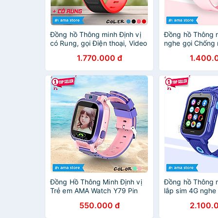
Đồng hồ Thông minh Định vị
Đồng hồ Thông 
có Rung, gọi Điện thoại, Video
nghe gọi Chống 
Call, thay được Nhạc chuông
Gọi Video call Đị
1.770.000 đ
1.400.
AMA Watch D36 Tiếng Việt
WIfi dàn cho Trẻ
dành cho Trẻ em, Học sinh
cấp 1 2 5 6 7 8 9
Hàng nhập khẩu
AMA Watch D32
khẩu
Đồng Hồ Thông Minh Định vị
Đồng hồ Thông 
Trẻ em AMA Watch Y79 Pin
lắp sim 4G nghe 
khỏe Ngôn ngữ Tiếng Việt sài
Định vị Google 
550.000 đ
2.100.
Sim 4G gọi Điện thoại 2 chiều
Tải App Kết nối 
Hàng nhập khẩu
Trẻ em Nam Học