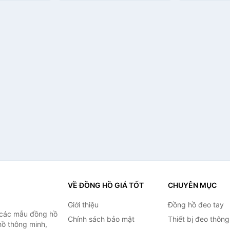
X3 Hàng nhập
viền Hàng nh
VỀ ĐỒNG HỒ GIÁ TỐT
CHUYÊN MỤC
Giới thiệu
Đồng hồ đeo tay
 các mẫu đồng hồ
Chính sách bảo mật
Thiết bị đeo thông
hồ thông minh,