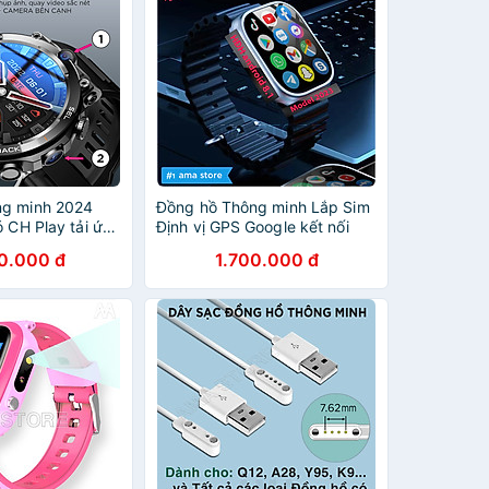
ng minh 2024
Đồng hồ Thông minh Lắp Sim
ó CH Play tải ứng
Định vị GPS Google kết nối
 nghe gọi ZaIo
Wifi 4G Blueltooth xem được
0.000 đ
1.700.000 đ
vị GPS Google
Video Youtube TikTok tải App
ube Tik Tok cho
FB Messenger Skype
nh Người lớn Kết
WhatsApp Viber Wechat
luetooth Hàng
Kakao Line Tele chơi Game
AMA Smart watch TK Android
8.1 cho Trẻ em Người lớn
Hàng nhập khẩu