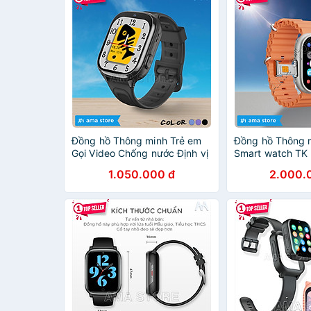
Đồng hồ Thông minh Trẻ em
Đồng hồ Thông 
Gọi Video Chống nước Định vị
Smart watch TK
Wifi Model AMA Watch D56
Android 8.1 Cam
1.050.000 đ
2.000.
Hàng chính hãng
Lắp Sim Định vị
kết nối Wifi 4G 
được Video Yout
tải App FB Mes
Viber Wechat Lin
Game cho Trẻ em
Hàng nhập khẩu