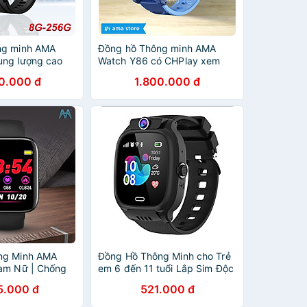
ng minh AMA
Đồng hồ Thông minh AMA
ung lượng cao
Watch Y86 có CHPlay xem
gọi độc lập + kết
được Youtube có Za.lo Gắn
0.000 đ
1.800.000 đ
 nhận thông báo
sim 4G Định vị Kép GPS Wifi
có CHPlay Tải
cho Trẻ em cấp 1 2 - Hàng
ính Hãng
chính hãng
ng Minh AMA
Đồng Hồ Thông Minh cho Trẻ
am Nữ | Chống
em 6 đến 11 tuổi Lắp Sim Độc
i Bluetooth gọi
lập nghe gọi 2 chiều AMA
5.000 đ
521.000 đ
eo dõi Sức khỏe
Watch Y31 Hàng nhập khẩu
 hình cong tràn