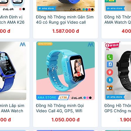
inh Định vị
Đồng hồ Thông minh Gắn Sim
Đồng hồ Thôn
tch AMA K26
4G có Rung gọi Video call
AMA Watch Q
eo có thể Tháo
Định vị GPS, Wifi cho Trẻ em
gọi 2 chiều 
000 đ
1.587.000 đ
400
g nhập khẩu
Học sinh Người lớn Chống
Đen Hàng chi
nước IP67 Model cao cấp
FA56 Hàng chính hãng
minh Lắp sim
Đồng hồ Thông minh Gọi
Đồng Hồ Thôn
fi AMA Watch
Video Call 4G, GPS, Wifi
GPS Chống n
hống nước
Chống nước Định vị Chuẩn
Gắn Sim 4G đ
000 đ
1.050.000 đ
1.90
sinh Tiểu
AMA Watch LT36 có 3 màu
AMA Watch F
T và Người
Đen Hồng Xanh Hàng nhập
Trẻ em Học si