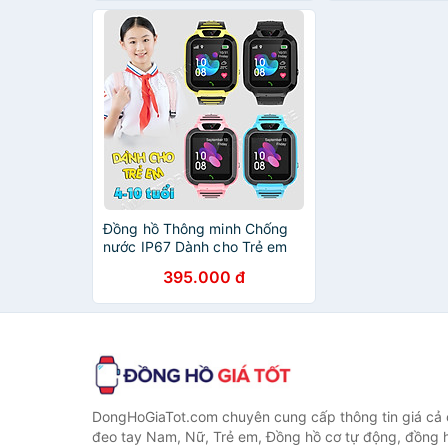
lớn Model D38-
khẩu
Đồng hồ Thông minh Chống
nước IP67 Dành cho Trẻ em
nhuẩn AMA Watch Q16S Hàng
395.000 đ
chính hãng
DongHoGiaTot.com chuyên cung cấp thông tin giá cả
đeo tay Nam, Nữ, Trẻ em, Đồng hồ cơ tự động, đồng 