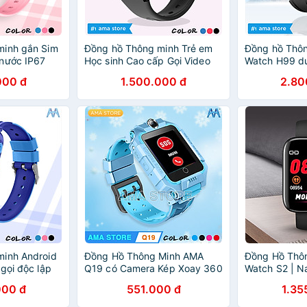
minh gắn Sim
Đồng hồ Thông minh Trẻ em
Đồng hồ Thô
nước IP67
Học sinh Cao cấp Gọi Video
Watch H99 d
nh vị GPS,
call, Định vị Chính xác Vị trí 5-
lắp sim nghe 
000 đ
1.500.000 đ
2.80
 em học sinh
10m AMA Watch D31 Hàng
nối bluetooth
 10 11 12 tuổi
nhập khẩu
camera xoay 
 Hàng nhập
App Hàng Ch
minh Android
Đồng Hồ Thông Minh AMA
Đồng Hồ Thô
gọi độc lập
Q19 có Camera Kép Xoay 360
Watch S2 | N
Map có CHPlay
Chống thấm nước Chuẩn IP
nước | Kết nố
000 đ
551.000 đ
1.35
Wifi Dành cho
67 Hàng nhập khẩu
Điện thoại Th
 sinh Người
Vận động Màn