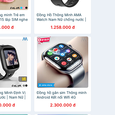
g minh Trẻ em
Đồng Hồ Thông Minh AMA
15 lắp SIM nghe
Watch Nam Nữ chống nước |
3 màu Xanh Hồng
Gọi điện thoại Xem tin nhắn
.000 đ
1.258.000 đ
nh hãng
Theo dõi Sức khỏe vận động
Thiết kế nhỏ gọn Thời trang
Hàng nhập khẩu
g Minh Định Vị
Đồng hồ gắn sim Thông minh
ước | Nam Nữ |
Android Kết nối Wifi 4G
ộc lập Model
Bluetooth có CHPlay camera
0.000 đ
2.300.000 đ
A66 dành cho
xoay 180 mạng xã hội Za lo
nh Sinh viên
FB Tele xem phim giải tri choi