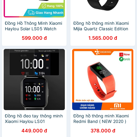
Đồng Hồ Thông Minh Xiaomi
Đồng hồ thông minh Xiaomi
Haylou Solar LS05 Watch
Mijia Quartz Classic Edition
599.000 đ
1.565.000 đ
Đồng hồ đeo tay thông minh
Đồng hồ thông minh Xiaomi
Xiaomi Haylou LS01
Redmi Band ( NEW 2020 )
449.000 đ
378.000 đ