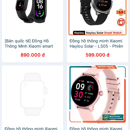
[Bản quốc tế] Đồng Hồ
Đồng hồ thông minh Xiaomi
Thông Minh Xiaomi smart
Haylou Solar - LS05 - Phiên
watch MiBand 6
Bản Quốc Tế
890.000 đ
599.000 đ
Đồng hồ thông minh Xiaomi
Đồng hồ thông minh Xiaomi