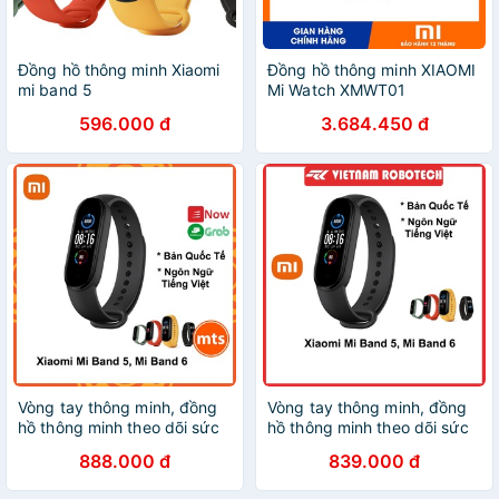
Đồng hồ thông minh Xiaomi
Đồng hồ thông minh XIAOMI
mi band 5
Mi Watch XMWT01
596.000 đ
3.684.450 đ
Vòng tay thông minh, đồng
Vòng tay thông minh, đồng
hồ thông minh theo dõi sức
hồ thông minh theo dõi sức
khoẻ Xiaomi Mi Band 5,
khoẻ Xiaomi Mi Band 5,
888.000 đ
839.000 đ
Xiaomi Miband 6 - Minh Tín
Xiaomi Mi band 6
Shop