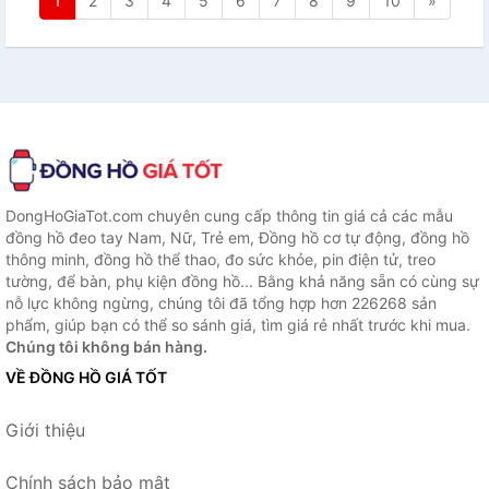
1
2
3
4
5
6
7
8
9
10
»
DongHoGiaTot.com chuyên cung cấp thông tin giá cả các mẫu
đồng hồ đeo tay Nam, Nữ, Trẻ em, Đồng hồ cơ tự động, đồng hồ
thông minh, đồng hồ thể thao, đo sức khỏe, pin điện tử, treo
tường, để bàn, phụ kiện đồng hồ... Bằng khả năng sẵn có cùng sự
nỗ lực không ngừng, chúng tôi đã tổng hợp hơn 226268 sản
phẩm, giúp bạn có thể so sánh giá, tìm giá rẻ nhất trước khi mua.
Chúng tôi không bán hàng.
VỀ ĐỒNG HỒ GIÁ TỐT
Giới thiệu
Chính sách bảo mật