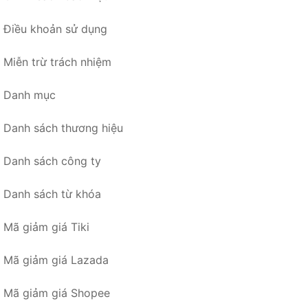
Điều khoản sử dụng
Miễn trừ trách nhiệm
Danh mục
Danh sách thương hiệu
Danh sách công ty
Danh sách từ khóa
Mã giảm giá Tiki
Mã giảm giá Lazada
Mã giảm giá Shopee