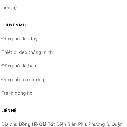
Liên hệ
CHUYÊN MỤC
Đồng hồ đeo tay
Thiết bị đeo thông minh
Đồng hồ để bàn
Đồng hồ treo tường
Tranh đồng hồ
LIÊN HỆ
Địa chỉ:
Đồng Hồ Giá Tốt
Điện Biên Phủ, Phường 6, Quận