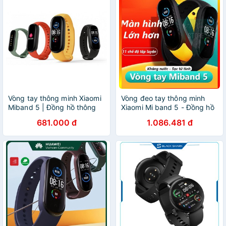
Vòng tay thông minh Xiaomi
Vòng đeo tay thông minh
Miband 5 | Đồng hồ thông
Xiaomi Mi band 5 - Đồng hồ
minh Xiaomi Miband5
thông minh Xiaomi Miband 5
681.000 đ
1.086.481 đ
- Mr Xiaomi