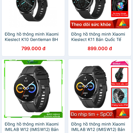
Đồng hồ thông minh Xiaomi
Đồng hồ thông minh Xiaomi
Kieslect K10 Gentleman BH
Kieslect K11 Bản Quốc Tế
12 tháng
YFT2023EU
799.000 đ
899.000 đ
Đồng hồ thông minh Xiaomi
Đồng hồ thông minh Xiaomi
IMILAB W12 (IMISW12) Bản
IMILAB W12 (IMISW12) Bản