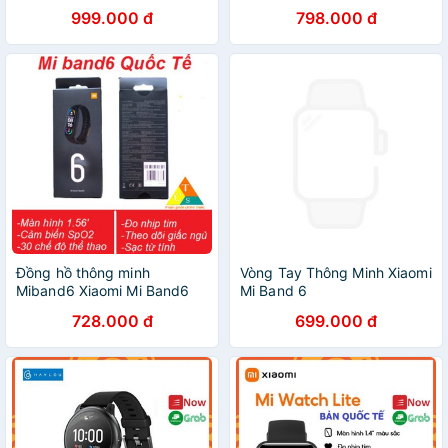
Quốc Tế
Quốc Tế
999.000 đ
798.000 đ
Đồng hồ thông minh
Vòng Tay Thông Minh Xiaomi
Miband6 Xiaomi Mi Band6
Mi Band 6
Mi Band 6
728.000 đ
699.000 đ