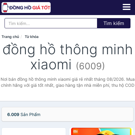
Tìm kiếm
Trang chủ
Từ khóa
đồng hồ thông minh
xiaomi
(6009)
Nơi bán đồng hồ thông minh xiaomi giá rẻ nhất tháng 08/2026. Mua
chính hãng với giá tốt nhất, giao hàng tận nhà miễn phí, thu hộ COD
6.009
Sản Phẩm