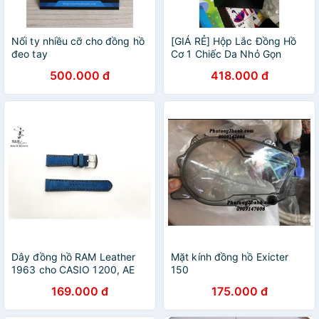
Nối ty nhiều cỡ cho đồng hồ
[GIÁ RẺ] Hộp Lắc Đồng Hồ
đeo tay
Cơ 1 Chiếc Da Nhỏ Gọn
500.000 đ
418.000 đ
Dây đồng hồ RAM Leather
Mặt kính đồng hồ Exicter
1963 cho CASIO 1200, AE
150
1200, 1300, 1100, A159 ,
169.000 đ
175.000 đ
A168 , Size 18 da bò thật
xanh ngọc