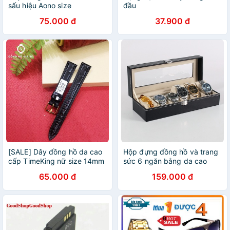
sấu hiệu Aono size
đầu
12/14/16/18/20/22mm màu
75.000 đ
37.900 đ
XANH giá rẻ
[SALE] Dây đồng hồ da cao
Hộp đựng đồng hồ và trang
cấp TimeKing nữ size 14mm
sức 6 ngăn bằng da cao
màu ĐEN
cấp
65.000 đ
159.000 đ