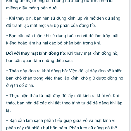
Không đè mặt kiếng của đồng hồ xuống dưới mà nên lót
miếng giấy mỏng bên dưới.
- Khi thay pin, bạn nên sử dụng kính lúp và mở đèn đủ sáng
để tránh lạc mất một vài bộ phận của đồng hồ.
- Bạn cần cẩn thận khi sử dụng tuốc nơ vít để làm trầy mặt
kiếng hoặc làm hư hại các bộ phận bên trong khi.
Đối với thay mặt kính đồng hồ:
Khi thay mặt kính đồng hồ,
bạn cần quan tâm những điều sau:
- Tháo dây đeo ra khỏi đồng hồ: Việc để lại dây đeo sẽ khiến
bạn khó khăn trong việc tháo lắp kính, khó giữ được đồng hồ
ở vị trí cố định.
– Thực hiện tháo từ mặt đáy để lấy mặt kính ra khỏi vỏ. Khi
tháo, bạn nên để các chi tiết theo trình tự để dễ dàng khi lắp
lại.
– Bạn cần làm sạch phần tiếp giáp giữa vỏ và mặt kính vì
phần này rất nhiều bụi bẩn bám. Phần keo cũ cũng có thể