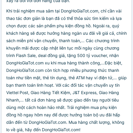
xảy ra đối với đơn hàng của bạn.
Khi trải nghiệm mua sắm tại DongHoGiaTot.com, chỉ cần vài
thao tác đơn giản là bạn đã có thể thỏa sức tìm kiếm và lựa
chọn được các sản phẩm phụ kiện đồng hồ. Ngoài ra, quý
khách hàng sẽ được hưởng hàng ngàn ưu đãi về giá cả, chính
sách miễn phí vận chuyển, thanh toán,… Các chương trình
khuyến mãi được cập nhật liên tục mỗi ngày cùng chương
trình Flash Sale, deal đồng giá, tặng 500 tỷ voucher, nhận
DongHoGiaTot.com xu khi mua hàng thành công,…Đặc biệt,
DongHoGiaTot.com còn tích hợp nhiều phương thức thanh
toán như tiền mặt, thẻ tín dụng, thẻ ATM hay ví điện tử,… giúp
bạn thanh toán linh hoạt. Với các đối tác vận chuyển uy tín
Viettel Post, Giao Hàng Tiết Kiệm, J&T Express, Giao Hàng
Nhanh,… tất cả đơn hàng sẽ được giao đến tay người tiêu
dùng một cách hoàn hảo nhất. Trải nghiệm mua phụ kiện
đồng hồ ngay hôm nay để được hưởng toàn bộ ưu đãi hấp
dẫn đến từ DongHoGiaTot.com. Mua hàng chất lượng, không
lo về giá, hãy đến DongHoGiaTot.com!