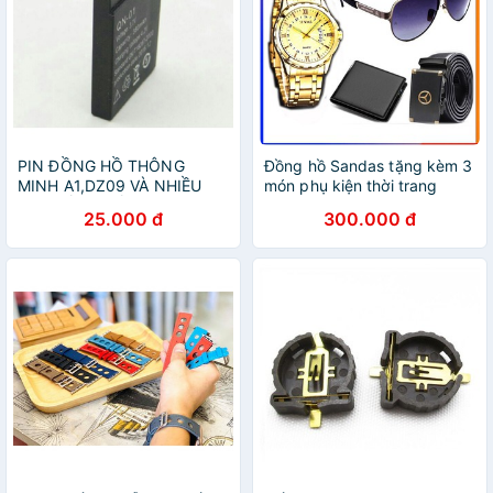
PIN ĐỒNG HỒ THÔNG
Đồng hồ Sandas tặng kèm 3
MINH A1,DZ09 VÀ NHIỀU
món phụ kiện thời trang
LOẠI ĐỒNG HỒ KHÁC GIÁ
25.000 đ
300.000 đ
CỰC RẺ