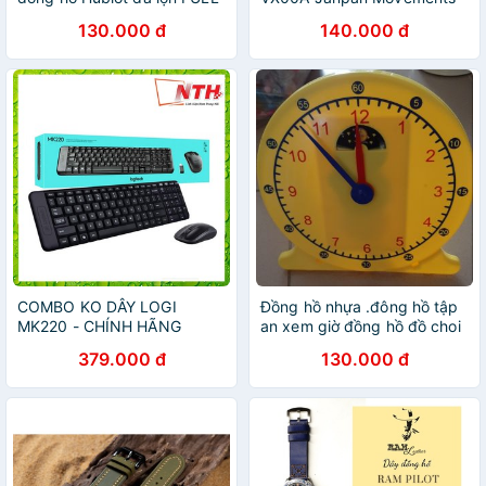
6 MÀU size 19 25 22 chính
130.000 đ
140.000 đ
hãng
COMBO KO DÂY LOGI
Đồng hồ nhựa .đông hồ tập
MK220 - CHÍNH HÃNG
an xem giờ đồng hồ đồ choi
379.000 đ
130.000 đ