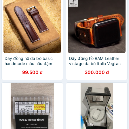
Dây đồng hồ da bò basic
Dây đồng hồ RAM Leather
handmade màu nâu đậm
vintage da bò Italia Vegtan
299BB
cao cấp RAM Leather_D33
99.500 đ
300.000 đ