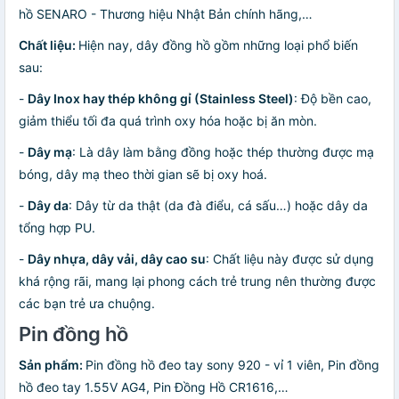
hồ SENARO - Thương hiệu Nhật Bản chính hãng,…
Chất liệu:
Hiện nay, dây đồng hồ gồm những loại phổ biến
sau:
-
Dây Inox hay thép không gỉ (Stainless Steel)
: Độ bền cao,
giảm thiểu tối đa quá trình oxy hóa hoặc bị ăn mòn.
-
Dây mạ
: Là dây làm bằng đồng hoặc thép thường được mạ
bóng, dây mạ theo thời gian sẽ bị oxy hoá.
-
Dây da
: Dây từ da thật (da đà điểu, cá sấu…) hoặc dây da
tổng hợp PU.
-
Dây nhựa, dây vải, dây cao su
: Chất liệu này được sử dụng
khá rộng rãi, mang lại phong cách trẻ trung nên thường được
các bạn trẻ ưa chuộng.
Pin đồng hồ
Sản phẩm:
Pin đồng hồ đeo tay sony 920 - vỉ 1 viên, Pin đồng
hồ đeo tay 1.55V AG4, Pin Đồng Hồ CR1616,…