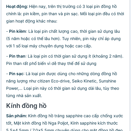
Hoạt động:
Hiện nay, trên thị trường có 3 loại pin đồng hồ
chính là: pin kiềm, pin than và pin sạc. Mỗi loại pin đều có thời
gian hoạt động khác nhau:
-
Pin kiềm
: Là loại pin chất lượng cao, thời gian sử dụng lâu
(5 năm hoặc có thể lâu hơn). Tuy nhiên, pin này chỉ áp dụng
với 1 số loại máy chuyên dụng hoặc cao cấp.
-
Pin than
: Là loại pin có thời gian sử dụng ít (khoảng 2 năm).
Pin than rất phổ biến vì dễ thay thế để sử dụng
-
Pin sạc
: Là loại pin được dùng cho những dòng đồng hồ
năng lượng như citizen Eco-drive, Seiko Kinetic, Sunshine
Power,… Loại pin này có thời gian sử dụng dài lâu, tùy theo
từng nhà sản xuất.
Kính đồng hồ
Sản phẩm:
Kính đồng hồ tráng sapphire cao cấp chống xước
tốt, Mặt kính đồng hồ Nga Poljot, Kính sapphire kích thước
5.5x4.5mm / 7.0x5.5mm chuyên dùng cho mặt đồng hồ đeo