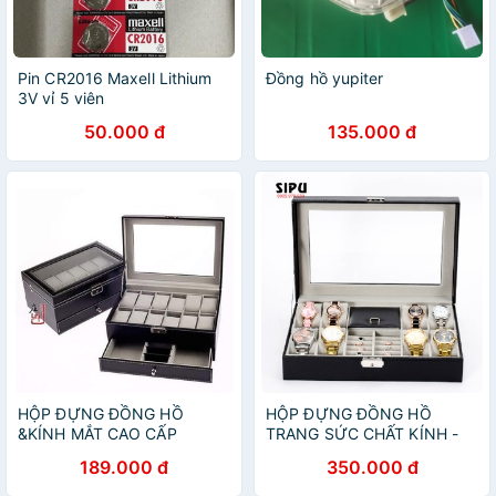
Pin CR2016 Maxell Lithium
Đồng hồ yupiter
3V vỉ 5 viên
50.000 đ
135.000 đ
HỘP ĐỰNG ĐỒNG HỒ
HỘP ĐỰNG ĐỒNG HỒ
&KÍNH MẮT CAO CẤP
TRANG SỨC CHẤT KÍNH -
DA - NHUNG SANG TRỌNG
189.000 đ
350.000 đ