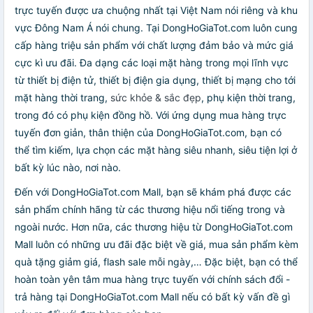
trực tuyến được ưa chuộng nhất tại Việt Nam nói riêng và khu
vực Đông Nam Á nói chung. Tại DongHoGiaTot.com luôn cung
cấp hàng triệu sản phẩm với chất lượng đảm bảo và mức giá
cực kì ưu đãi. Đa dạng các loại mặt hàng trong mọi lĩnh vực
từ thiết bị điện tử, thiết bị điện gia dụng, thiết bị mạng cho tới
mặt hàng thời trang,
sức khỏe & sắc đẹp
, phụ kiện thời trang,
trong đó có phụ kiện đồng hồ. Với ứng dụng mua hàng trực
tuyến đơn giản, thân thiện của DongHoGiaTot.com, bạn có
thể tìm kiếm, lựa chọn các mặt hàng siêu nhanh, siêu tiện lợi ở
bất kỳ lúc nào, nơi nào.
Đến với DongHoGiaTot.com Mall, bạn sẽ khám phá được các
sản phẩm chính hãng từ các thương hiệu nổi tiếng trong và
ngoài nước. Hơn nữa, các thương hiệu từ DongHoGiaTot.com
Mall luôn có những ưu đãi đặc biệt về giá, mua sản phẩm kèm
quà tặng giảm giá, flash sale mỗi ngày,… Đặc biệt, bạn có thể
hoàn toàn yên tâm mua hàng trực tuyến với chính sách đổi -
trả hàng tại DongHoGiaTot.com Mall nếu có bất kỳ vấn đề gì