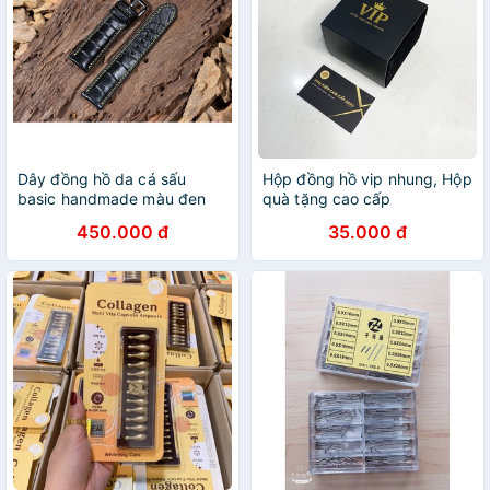
Dây đồng hồ da cá sấu
Hộp đồng hồ vip nhung, Hộp
basic handmade màu đen
quà tặng cao cấp
chỉ vàng
trangmoon106
450.000 đ
35.000 đ