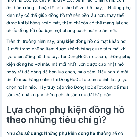
ốc, bánh răng… hoặc tổ hợp như bộ vỏ, bộ máy, …Những phụ
kiện này có thể giúp đồng hồ trở nên bền lâu hơn, thay thế
được khi bị hỏng hoặc mất, thậm chí còn có thể mang lại cho
chiếc đồng hồ của bạn một phong cách hoàn toàn mới.
Trên thị trường hiện nay,
phụ kiện đồng hồ
có mặt khắp nơi,
là một trong những item được khách hàng quan tâm mỗi khi
lựa chọn đồng hồ đeo tay. Tại DongHoGiaTot.com, những
phụ
kiện đồng hồ
với mẫu mã mới nhất luôn được cập nhật mỗi
ngày rất dễ dàng để bạn lựa chọn, mua sắm. Nếu bạn là một
tín đồ mua hàng online thì DongHoGiaTot.com chính là sự lựa
chọn hoàn hảo. Hãy truy cập vào DongHoGiaTot.com để mua
sắm và nhận ngay những chính sách ưu đãi hấp dẫn.
Lựa chọn phụ kiện đồng hồ
theo những tiêu chí gì?
Nhu cầu sử dụng:
Những
phụ kiện đồng hồ
thường sẽ có