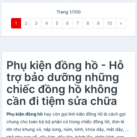
Trang 1/100
1
2
3
4
5
6
7
8
9
10
»
Phụ kiện đồng hồ - Hỗ
trợ bảo dưỡng những
chiếc đồng hồ không
cần đi tiệm sửa chữa
Phụ kiện đồng hồ
hay còn gọi linh kiện đồng hồ là cách gọi
chung cho toàn bộ bộ phận có trong chiếc đồng hồ, đơn lẻ
lớn như khung vỏ, nắp lưng, núm, kính,
khóa
dây, mắt dây, …
nhỏ như cọc số, cây kim, dây tóc, bánh lắc, chân kính, con