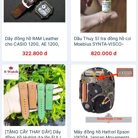
Dây đồng hồ RAM Leather
Dầu Thuỵ Sĩ tra đồng hồ cơ
cho CASIO 1200, AE 1200,
Moebius SYNTA-VISCO-
1300, 1100, A159 , A168 ,
LUBE 9020
322.800 đ
820.000 đ
Size 18 da bò Vegtan trống
đồng nâu đỏ
[TẶNG CÂY THAY DÂY] Dây
Máy đồng hồ Hattori Epson
đồng hồ Hublot da lộn FULL
VX00A Janpan Movements