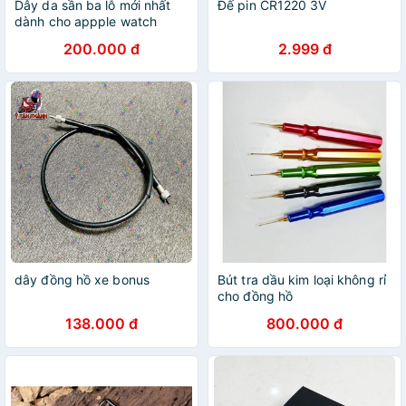
Dây da sần ba lỗ mới nhất
Đế pin CR1220 3V
dành cho appple watch
200.000 đ
2.999 đ
dây đồng hồ xe bonus
Bút tra dầu kim loại không rỉ
cho đồng hồ
138.000 đ
800.000 đ