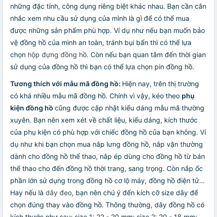
những đặc tính, công dụng riêng biệt khác nhau. Bạn cần cân
nhắc xem nhu cầu sử dụng của mình là gì để có thể mua
được những sản phẩm phù hợp. Ví dụ như nếu bạn muốn bảo
vệ đồng hồ của mình an toàn, tránh bụi bẩn thì có thể lựa
chọn
hộp đựng đồng hồ
. Còn nếu bạn quan tâm đến thời gian
sử dụng của đồng hồ thì bạn có thể lựa chọn pin đồng hồ.
Tương thích với mẫu mã đồng hồ:
Hiện nay, trên thị trường
có khá nhiều mẫu mã đồng hồ. Chính vì vậy, kéo theo
phụ
kiện đồng hồ
cũng được cập nhật kiểu dáng mẫu mã thường
xuyên. Bạn nên xem xét về chất liệu, kiểu dáng, kích thước
của phụ kiện có phù hợp với chiếc đồng hồ của bạn không. Ví
dụ như khi bạn chọn mua nắp lưng đồng hồ, nắp vặn thường
dành cho đồng hồ thể thao, nắp ép dùng cho đồng hồ từ bán
thể thao cho đến đồng hồ thời trang, sang trọng. Còn nắp ốc
phần lớn sử dụng trong đồng hồ cơ lộ máy, đồng hồ điện tử…
Hay nếu là
dây đeo
, bạn nên chú ý đến kích cỡ size dây để
chọn đúng thay vào đồng hồ. Thông thường, dây đồng hồ có
kích thước như sau: size 1: 22 - 20 mm; size 2: 20 - 18 mm;