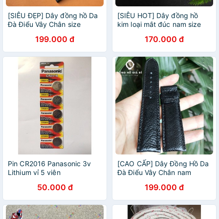
[SIÊU ĐẸP] Dây đồng hồ Da
[SIÊU HOT] Dây đồng hồ
Đà Điểu Vây Chân size
kim loại mắt đúc nam size
18,20,22mm ĐỦ SIZE
19mm CAO CẤP màu VÀNG
199.000 đ
170.000 đ
Pin CR2016 Panasonic 3v
[CAO CẤP] Dây Đồng Hồ Da
Lithium vỉ 5 viên
Đà Điểu Vây Chân nam
22mm màu đen bền đẹp
50.000 đ
199.000 đ