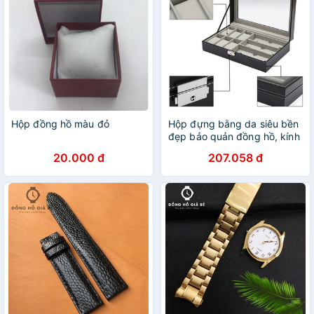
Hộp đồng hồ màu đỏ
Hộp đựng bằng da siêu bền
đẹp bảo quản đồng hồ, kính
mắt cho nam và nữ chống
20.000 đ
207.058 đ
trầy xước bụi bẩn - Phụ kiện
đồng hồ