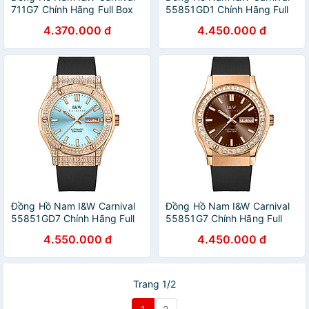
711G7 Chính Hãng Full Box
55851GD1 Chính Hãng Full
Chống Nước Kính Chống
Box Chống Nước Kính
4.370.000 đ
4.450.000 đ
Xước Dây Thép Cao Cấp
Chống Xước Dây Silicon Cao
BH24T (Máy Cơ Tự Động)
Cấp BH 60T (Máy Cơ Tự
Động)
Đồng Hồ Nam I&W Carnival
Đồng Hồ Nam I&W Carnival
55851GD7 Chính Hãng Full
55851G7 Chính Hãng Full
Box Chống Nước Kính
Box Chống Nước Kính
4.550.000 đ
4.450.000 đ
Chống Xước Dây Silicon Cao
Chống Xước Dây Silicon Cao
Cấp BH 60T (Máy Cơ Tự
Cấp BH 60T (Máy Cơ Tự
Động)
Động)
Trang 1/2