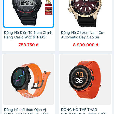
Đồng Hồ Điện Tử Nam Chính
Đồng Hồ Citizen Nam Cơ-
Hãng Casio W-216H-1AV
Automatic Dây Cao Su
Dây Nhựa
NY0083-14X - Mặt Nâu Đỏ
753.750 đ
8.900.000 đ
Đồng hồ thể thao Định Vị
ĐỒNG HỒ THỂ THAO