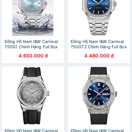
Đồng Hồ Nam I&W Carnival
Đồng Hồ Nam I&W Carnival
750G1 Chính Hãng Full Box
750GT2 Chính Hãng Full Box
Chống Nước Kính Chống
Chống Nước Kính Chống
4.650.000 đ
4.480.000 đ
Xước Dây Thép Cao Cấp
Xước Dây Thép Cao Cấp
BH24T (Máy Cơ Tự Động)
BH24T (Máy Cơ Tự Động)
Đồng Hồ Nam I&W Carnival
Đồng Hồ Nam I&W Carnival