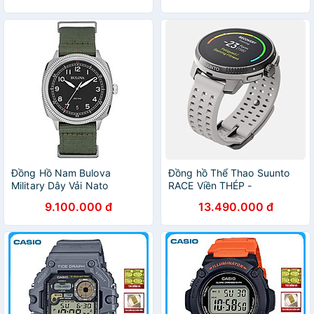
Đồng Hồ Nam Bulova
Đồng hồ Thể Thao Suunto
Military Dây Vải Nato
RACE Viền THÉP -
96B229 - Mặt Đen
SS050929000 -
9.100.000 đ
13.490.000 đ
SS050930000 -
SS050931000