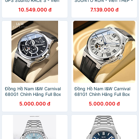
GPS Suunto RACE S - Viền
SUUNTO RUN - Viền THÉP -
Thép SS051013000
CÓ ĐỊNH VỊ GPS - Siêu
10.549.000 đ
7.139.000 đ
SS051018000
mỏng nhẹ - với hơn 34 môn
SS051017000
thể thao khác
SS051014000
SS051016000
SS051015000
Đồng Hồ Nam I&W Carnival
Đồng Hồ Nam I&W Carnival
680G1 Chính Hãng Full Box
681G1 Chính Hãng Full Box
Chống Nước Kính Chống
Chống Nước Kính Chống
5.000.000 đ
5.000.000 đ
Xước Dây Da Cao Cấp BH 5
Xước Dây Da Cao Cấp BH 5
NAM
NAM