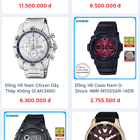
- Mặt Đen (Sapphire)
- Mặt Trắng (Sapphire)
11.500.000 đ
9.500.000 đ
Đồng Hồ Nam Citizen Dây
Đồng Hồ Casio Nam G-
Thép Không Gỉ AN3490-
Shock AWR-M100SAR-1ADR
55A - Mặt Trắng (43mm)
Năng Lượng Mặt Trời
6.300.000 đ
2.755.500 đ