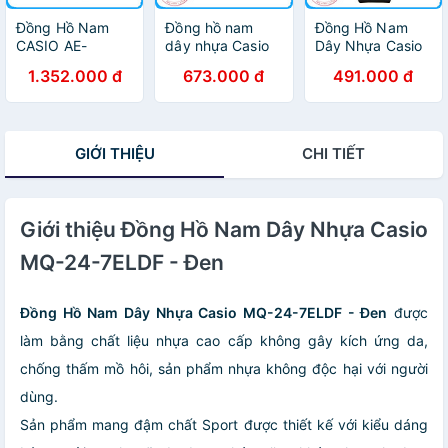
Đồng Hồ Nam
Đồng hồ nam
Đồng Hồ Nam
CASIO AE-
dây nhựa Casio
Dây Nhựa Casio
1100W-1AVDF
MW-240-2BVDF
MQ-24-1B3LDF -
1.352.000 đ
673.000 đ
491.000 đ
Chính Hãng
Đen
GIỚI THIỆU
CHI TIẾT
Giới thiệu Đồng Hồ Nam Dây Nhựa Casio
MQ-24-7ELDF - Đen
Đồng Hồ Nam Dây Nhựa Casio MQ-24-7ELDF - Đen
được
làm bằng chất liệu nhựa cao cấp không gây kích ứng da,
chống thấm mồ hôi, sản phẩm nhựa không độc hại với người
dùng.
Sản phẩm mang đậm chất Sport được thiết kế với kiểu dáng