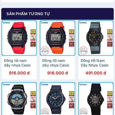
SẢN PHẨM TƯƠNG TỰ
Đồng hồ nam
Đồng hồ nam
Đồng Hồ Nam
dây nhựa Casio
dây nhựa Casio
Dây Nhựa Casio
W-218H-4BVDF
W-218H-4B2VDF
MQ-24-1B2LDF -
916.000 đ
916.000 đ
491.000 đ
Đen