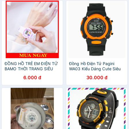
ĐỒNG HỒ TRẺ EM ĐIỆN TỬ
Đồng Hồ Điện Tử Pagini
BAMO THỜI TRANG SIÊU
WA03 Kiểu Dáng Cute Siêu
ĐẸP DH81
Dễ Thương
6.000 đ
30.000 đ