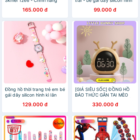
Skmei 1266 - Chính hãng
trai - bé gái dây silicon hình
Skmei, Siêu bền - Chống
siêu xe PKHRTE020-Xe
165.000 đ
99.000 đ
nước 5ATM
Đồng hồ thời trang trẻ em bé
[GIÁ SIÊU SỐC] ĐỒNG HỒ
gái dây silicon hình kì lân
BÁO THỨC GẮN TAI MÈO
siêu dễ thương PKHRTE023
ĐÁNG YÊU, PIN SẠC, THIẾT
129.000 đ
330.000 đ
KẾ ĐẸP