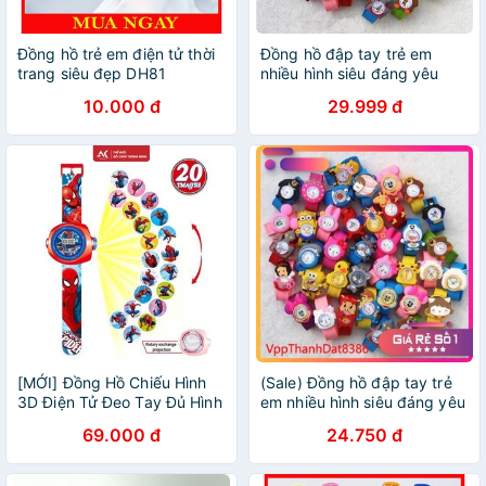
Đồng hồ trẻ em điện tử thời
Đồng hồ đập tay trẻ em
trang siêu đẹp DH81
nhiều hình siêu đáng yêu
10.000 đ
29.999 đ
[MỚI] Đồng Hồ Chiếu Hình
(Sale) Đồng hồ đập tay trẻ
3D Điện Tử Đeo Tay Đủ Hình
em nhiều hình siêu đáng yêu
Nhân Vật Hoạt Hình Thú Vị
69.000 đ
24.750 đ
Cho Bé Trai Và Bé Gái - Đồ
Chơi Cho Bé