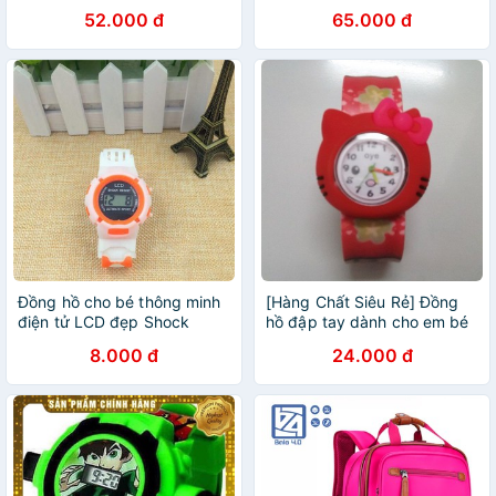
Iron man - Hulk - Captain -
PONNY SIÊU DỄ THƯƠNG
52.000 đ
65.000 đ
Elsa
Đồng hồ cho bé thông minh
[Hàng Chất Siêu Rẻ] Đồng
điện tử LCD đẹp Shock
hồ đập tay dành cho em bé
Resist DH75 giá siêu yêu
/ trẻ em nhiều mẫu
8.000 đ
24.000 đ