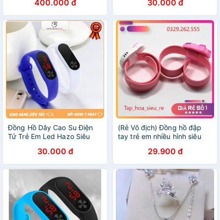
400.000 đ
30.000 đ
Đồng Hồ Dây Cao Su Điện
(Rẻ Vô địch) Đồng hồ đập
Tử Trẻ Em Led Hazo Siêu
tay trẻ em nhiều hình siêu
Cấp D293
đáng yêu
30.000 đ
29.900 đ