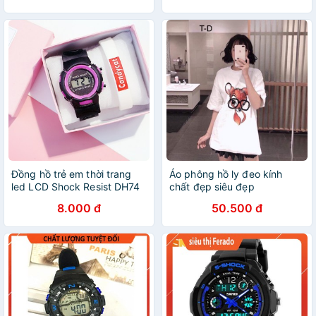
Đồng hồ trẻ em thời trang
Áo phông hồ ly đeo kính
led LCD Shock Resist DH74
chất đẹp siêu đẹp
siêu yêu
8.000 đ
50.500 đ