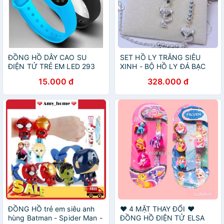
ĐỒNG HỒ DÂY CAO SU
SET HỒ LY TRẮNG SIÊU
ĐIỆN TỬ TRẺ EM LED 293
XINH - BỘ HỒ LY ĐÁ BẠC
HAZO SIÊU CẤP
TA
15.000 đ
328.000 đ
ĐỒNG HỒ trẻ em siêu anh
❤️ 4 MẶT THAY ĐỔI ❤️
hùng Batman - Spider Man -
ĐỒNG HỒ ĐIỆN TỬ ELSA