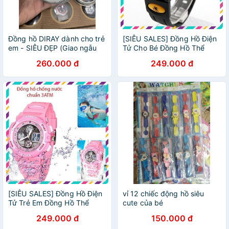
Đồng hồ DIRAY dành cho trẻ
[SIÊU SALES] Đồng Hồ Điện
em - SIÊU ĐẸP (Giao ngẫu
Tử Cho Bé Đồng Hồ Thể
nhiên)
Thao Trẻ Em PASNEW
260.000 đ
249.000 đ
[SIÊU SALES] Đồng Hồ Điện
vỉ 12 chiếc động hồ siêu
Tử Trẻ Em Đồng Hồ Thể
cute của bé
Thao Cho Bé PASNEW
249.000 đ
150.000 đ