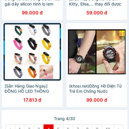
gái dây silicon hình lọ lem
Kitty, Ellsa,... thay đổi được
siêu cute PKHRTE020-Lo-
4 hình khác nhau rẻ nhất
99.000 đ
59.000 đ
Lem
HCM
[Sẵn Hàng Giao Ngay]
(khosi.net)Đồng Hồ Điện Tử
ĐỒNG HỒ LED THÔNG
Trẻ Em Chống Nước
MINH TRẺ EM HÌNH THÚ
Cooboss Dành cho Bé Trai (
17.813 đ
99.000 đ
ZGO 437 SIÊU HOT TREND
Hình Thật- Siêu Bền)
Trang 4/30