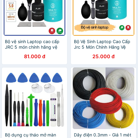
Bộ vệ sinh Laptop cao cấp
Bộ Vệ Sinh Laptop Cao Cấp
JRC 5 món chính hãng vệ
Jrc 5 Món Chính Hãng Vệ
sinh Laptop, Điện thoại, Máy
Sinh Laptop, Điện Thoại,
81.000 đ
25.000 đ
ảnh, Màn hình máy tính
Máy Ảnh, Màn Hình Máy
Tính
Bộ dụng cụ tháo mở màn
Dây điện 0.3mm - Giá 1 mét