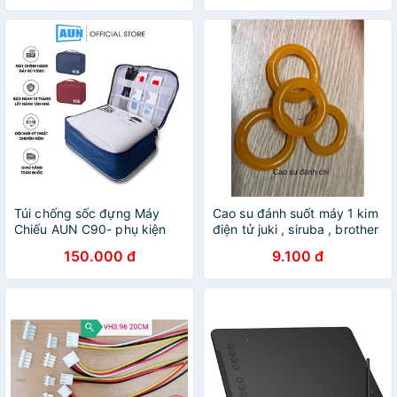
Túi chống sốc đựng Máy
Cao su đánh suốt máy 1 kim
Chiếu AUN C90- phụ kiện
điện tử juki , siruba , brother
điện tử
150.000 đ
9.100 đ