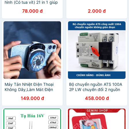
hình (Có tua vít) 21 in 1 giúp
sửa chữa điện thoại di động,
78.000 đ
2.000 đ
laptop, máy tính bảng
Máy Tản Nhiệt Điện Thoại
Bộ chuyển nguồn ATS 100A
Không Dây,Làm Mát Điện
2P LW chuyển đổi 2 nguồn
Thoại Cực Nhanh ,Hỗ Trợ
điện tự động không gây mất
149.000 đ
458.000 đ
Chơi Game
điện