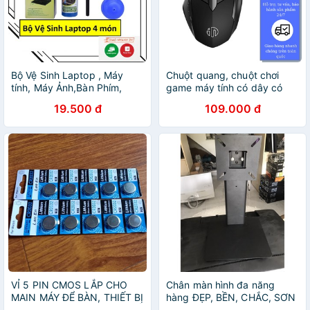
Bộ Vệ Sinh Laptop , Máy
Chuột quang, chuột chơi
tính, Máy Ảnh,Bàn Phím,
game máy tính có dây có
Thiết bị điện tử 4 Món tiện
LED PW1 bảo hành điện tử
19.500 đ
109.000 đ
dụng
12 tháng
VỈ 5 PIN CMOS LẮP CHO
Chân màn hình đa năng
MAIN MÁY ĐỂ BÀN, THIẾT BỊ
hàng ĐẸP, BỀN, CHẮC, SƠN
ĐIỆN TỬ, REMOTE, MỘT SỐ
TĨNH ĐIỆN