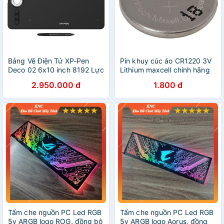
Bảng Vẽ Điện Tử XP-Pen
Pin khuy cúc áo CR1220 3V
Deco 02 6x10 inch 8192 Lực
Lithium maxcell chính hãng
Nhấn, Vòng Xoay Dial Bạc
2.950.000 đ
1.800 đ
(Tặng Găng Tay Họa Sĩ)
Tấm che nguồn PC Led RGB
Tấm che nguồn PC Led RGB
5v ARGB logo ROG, đồng bộ
5v ARGB logo Aorus, đồng