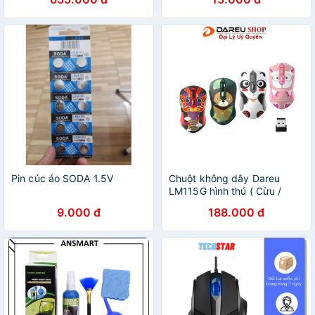
Pin cúc áo SODA 1.5V
Chuột không dây Dareu
LM115G hình thú ( Cừu /
Rồng /Sư Tử / Gấu)
9.000 đ
188.000 đ