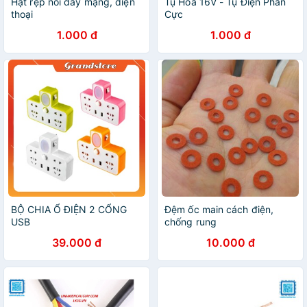
Hạt rệp nối dây mạng, điện
Tụ Hóa 16V - Tụ Điện Phân
thoại
Cực
1.000 đ
1.000 đ
BỘ CHIA Ổ ĐIỆN 2 CỔNG
Đệm ốc main cách điện,
USB
chống rung
39.000 đ
10.000 đ