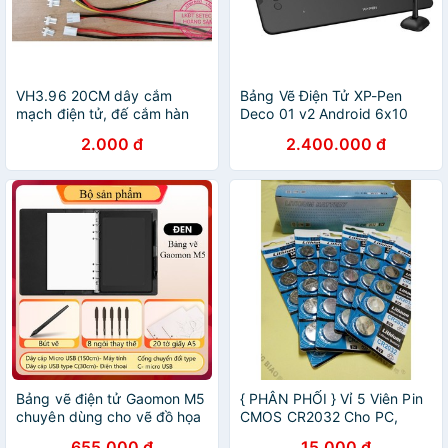
VH3.96 20CM dây cắm
Bảng Vẽ Điện Tử XP-Pen
mạch điện tử, đế cắm hàn
Deco 01 v2 Android 6x10
mạch header 3.96 mm
Inch Lực Nhấn 8192
2.000 đ
2.400.000 đ
Bảng vẽ điện tử Gaomon M5
{ PHÂN PHỐI } Vỉ 5 Viên Pin
chuyên dùng cho vẽ đồ họa
CMOS CR2032 Cho PC,
và dạy online
Laptop, Đò dùng điện tử
655.000 đ
15.000 đ