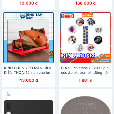
10.000 đ
168.000 đ
DÒNG LAPTOP
KÍNH PHÓNG TO MÀN HÌNH
GIÁ SỈ Pin cmos CR2032 pin
ĐIỆN THOẠI 12 inch cho bé
cúc áo pin tròn pin đồng hồ
học online
máy tính..
43.000 đ
1.881 đ