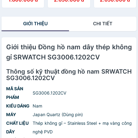
SG1072.1101TE
SG2087.1402
SG1085.1601
(39mm)
(40mm)
GIỚI THIỆU
CHI TIẾT
Giới thiệu Đồng hồ nam dây thép không
gỉ SRWATCH SG3006.1202CV
Thông số kỹ thuật đồng hồ nam SRWATCH
SG3006.1202CV
MÃ SẢN
SG3006.1202CV
PHẨM
KIỂU DÁNG
Nam
MÁY
Japan Quartz (Dùng pin)
CHẤT LIỆU
Thép không gỉ – Stainless Steel + mạ vàng công
DÂY
nghệ PVD