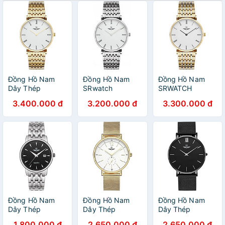
Đồng Hồ Nam
Đồng Hồ Nam
Đồng Hồ Nam
Dây Thép
SRwatch
SRWATCH
SRWATCH
SG8702.1102 -
SG8702.1202
3.400.000 đ
3.200.000 đ
3.300.000 đ
SG8702.1402
Sapphire - 40mm
(39mm)
- Quartz (Pin) -
Dây kim loại
Đồng Hồ Nam
Đồng Hồ Nam
Đồng Hồ Nam
Dây Thép
Dây Thép
Dây Thép
SRWATCH
SRWATCH
SRWATCH
1.800.000 đ
2.650.000 đ
2.650.000 đ