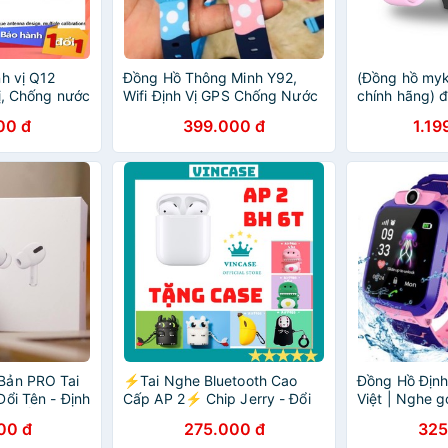
h vị Q12
Đồng Hồ Thông Minh Y92,
(Đồng hồ myk
ị, Chống nước
Wifi Định Vị GPS Chống Nước
chính hãng) đ
 - có camera
Nghe Nhạc Chụp Ảnh Gọi
nghe gọi chố
00 đ
399.000 đ
1.19
điện (BẢO HÀNH 6 THÁNG)
hành 6 tháng 
Bản PRO Tai
⚡Tai Nghe Bluetooth Cao
Đồng Hồ Đị
ổi Tên - Định
Cấp AP 2⚡ Chip Jerry - Đổi
Việt | Nghe gọ
ống Ồn. BH 6
Tên & Định Vị Bảo Hành 6
IP67 cho trẻ
00 đ
275.000 đ
325
 1
Tháng,lỗi 1 đổi 1-vincase
BH 6 tháng, lỗ