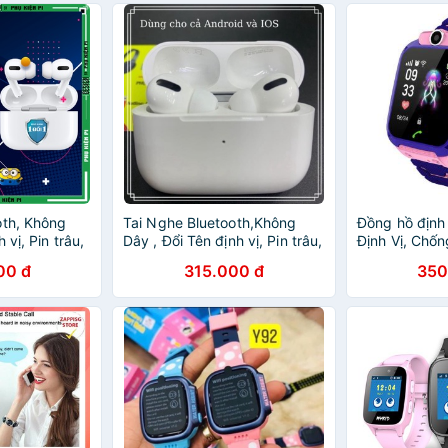
oth, Không
Tai Nghe Bluetooth,Không
Đồng hồ định 
 vị, Pin trâu,
Dây , Đổi Tên định vị, Pin trâu,
Định Vị, Chố
BH 6 tháng)
Sạc Không Dây (BH 6 tháng)
trẻ em - có 
00 đ
315.000 đ
350
tháng