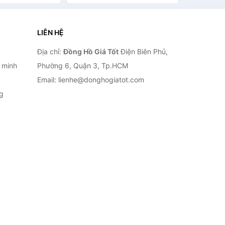
chiều, chống nước IP67
LIÊN HỆ
Địa chỉ:
Đồng Hồ Giá Tốt
Điện Biên Phủ,
 minh
Phường 6, Quận 3, Tp.HCM
Email: lienhe@donghogiatot.com
g