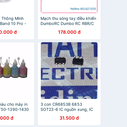
 Thông Minh
Mạch thu sóng tay điều khiển
 Band 10 Pro -
DumboRC Dumbo RC RBR/C
 | Hàng Chính
X6F X6FG 2.4Ghz 6 Chanel (6
0.000 đ
178.000 đ
kênh) (6CH) sóng maybayrc
màu cho máy in
3 con CR6853B 6853
T50-1390-1430
SOT23-6 IC nguồn xung, IC
tào dao động kde4335
.000 đ
31.500 đ