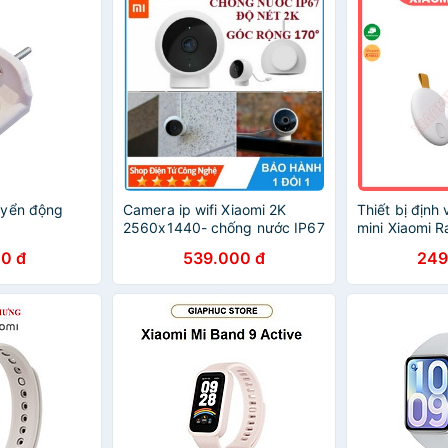
uyển động
Camera ip wifi Xiaomi 2K
Thiết bị định 
2560x1440- chống nước IP67
mini Xiaomi R
0 đ
539.000 đ
249