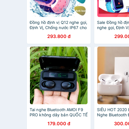
Đồng hồ định vị Q12 nghe gọi,
Sale Đồng hồ địn
Định Vị, Chống nước IP67 cho
nghe gọi, Định V
trẻ em - có camera BH 6
IP67 cho trẻ em
293.800 đ
299.0
tháng .
BH 6 tháng
Tai nghe Bluetooth AMOI F9
SIÊU HOT 2020 
PRO không dây bản QUỐC TẾ
Nghe Bluetooth Đ
nút cảm ứng - chống nước
Vị, Cảm Ứng, Ch
179.000 đ
300.0
IPX5 - chống ồn bảo hành 6
Tháng. Lỗi 1 Đổi