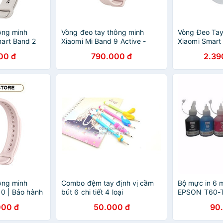
ông minh
Vòng đeo tay thông minh
Vòng Đeo Tay
art Band 2
Xiaomi Mi Band 9 Active -
Xiaomi Smart
 chính hãng
GiaPhucStore | Hàng Chính
GiaPhucStore
00 đ
790.000 đ
2.39
Hãng
Hãng
ông minh
Combo đệm tay định vị cầm
Bộ mực in 6 
10 | Bảo hành
bút 6 chi tiết 4 loại
EPSON T60-
ãng -
000 đ
50.000 đ
90
Hàng Chính