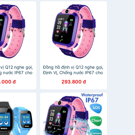
vị Q12 nghe gọi,
Đồng hồ định vị Q12 nghe gọi,
ng nước IP67 cho
Định Vị, Chống nước IP67 cho
camera BH 6
trẻ em - có camera BH 6
.000 đ
293.800 đ
tháng