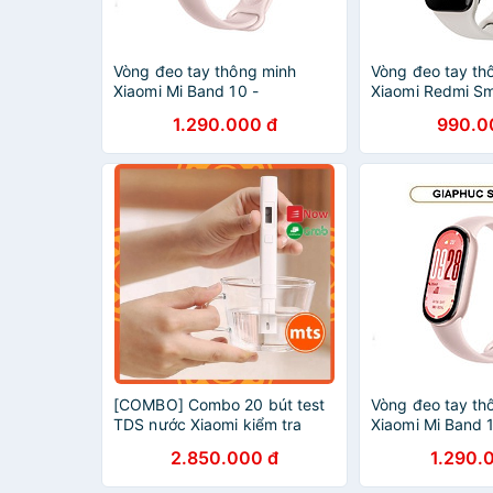
Vòng đeo tay thông minh
Vòng đeo tay th
Xiaomi Mi Band 10 -
Xiaomi Redmi Sm
GiaPhucStore | Hàng Chính
M2225B1 - Hàng
1.290.000 đ
990.0
Hãng
[COMBO] Combo 20 bút test
Vòng đeo tay th
TDS nước Xiaomi kiểm tra
Xiaomi Mi Band 
nhanh chất lượng nước - Minh
12 tháng chính h
2.850.000 đ
1.290.
Tín Shop
GiaPhucStore | 
Hãng