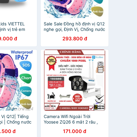
ids VIETTEL
Sale Sale Đồng hồ định vị Q12
ịnh vị trẻ em
nghe gọi, Định Vị, Chống nước
ng nước bảo
IP67 cho trẻ em - có camera
9.000 đ
293.800 đ
tặng sim định vị
BH 6 tháng
nh Vị Q12| Tiếng
Camera Wifi Ngoài Trời
i | Chống nước
Yoosee ZQ26 6 mắt 2 râu ,
 em - có camera
Xem đêm có màu, cảm biến
.500 đ
171.000 đ
i 1 đổi 1
chuyển động,đàm thoại 2