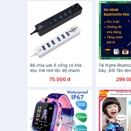
Bộ chia usb 6 cổng có khe
Tai Nghe Blueto
đọc thẻ nhớ tốc độ nhanh
Dây ,Đổi Tên định
chất lượng cao
Sạc Không Dây (
75.000 đ
299.0