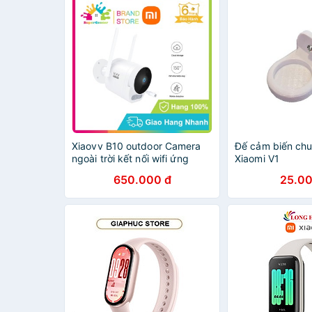
Xiaovv B10 outdoor Camera
Đế cảm biến ch
ngoài trời kết nối wifi ứng
Xiaomi V1
dụng Xiaomi Mi Home chống
650.000 đ
25.00
nước 6 tháng Bảo hành