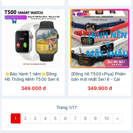
Gọi Bluetooth
12 tháng
⭐Bảo hành 1 năm⭐️Đồng
[Đồng hồ T500+Plus] Phiên
Hồ Thông Minh T500 Seri 6
bản mới nhất Seri 6 - Cài
Thay ảnh tùy ý Nghe gọi kết
hình nền - Màn hình tràn viền
349.000 đ
349.900 đ
nối bluetooth 5.0
- Chơi được game - Cài mật
khẩu
Trang 1/17
1
2
3
4
5
6
7
8
9
10
»