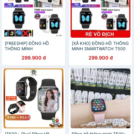
[FREESHIP] ĐỒNG HỒ
[XÃ KHO] ĐỒNG HỒ THÔNG
THÔNG MINH
MINH SMARTWATCH T500
SMARTWATCH T500 SERI 5
SERI 5 - T500 PLUS,
299.900 đ
299.900 đ
- T500 PLUS, HIWACH 6
HIWACH 6 [HCM]
[T500+ Plus] Đồng Hồ
Đồng hồ thông minh T500+,