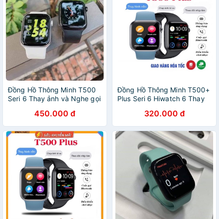
Đồng Hồ Thông Minh T500
Đồng Hồ Thông Minh T500+
Seri 6 Thay ảnh và Nghe gọi
Plus Seri 6 Hiwatch 6 Thay
kết nối bluetooth 5.0 44mm
ảnh Nghe gọi kết nối
450.000 đ
320.000 đ
bluetooth 5.0 44mm Pin
Trâu