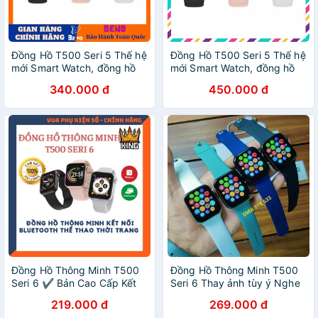
Đồng Hồ T500 Seri 5 Thế hệ
Đồng Hồ T500 Seri 5 Thế hệ
mới Smart Watch, đồng hồ
mới Smart Watch, đồng hồ
thông minh t500 chống
thông minh t500 chống
340.000 đ
450.000 đ
nước
nước
Đồng Hồ Thông Minh T500
Đồng Hồ Thông Minh T500
Seri 6 ✔ Bản Cao Cấp Kết
Seri 6 Thay ảnh tùy ý Nghe
Nối Bluetooth Nghe Gọi Thời
gọi kết nối bluetooth 5.0
219.000 đ
269.000 đ
Trang Nhiều Màu
44mm Hàng Chuẩn