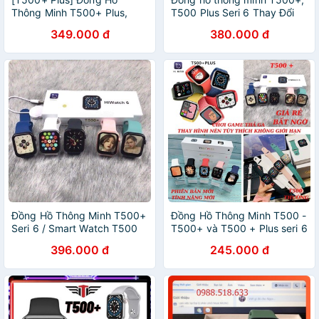
Thông Minh T500+ Plus,
T500 Plus Seri 6 Thay Đổi
bản 5 Game, Seri 6, Thay
Hình Nền, Nghe Gọi
349.000 đ
380.000 đ
Ảnh, Thay Dây, Bảo Hành 6
Bluetooth, Thông Báo
Tháng
Đồng Hồ Thông Minh T500+
Đồng Hồ Thông Minh T500 -
Seri 6 / Smart Watch T500
T500+ và T500 + Plus seri 6
Plus Hiwatch 6 Thay Ảnh
Thay ảnh tùy nghe gọi kết
396.000 đ
245.000 đ
Nền / Nghe Gọi / Size
nối bluetooth 5.0 44mm Màn
42/44mm Cực Chất
hình1.75 inch