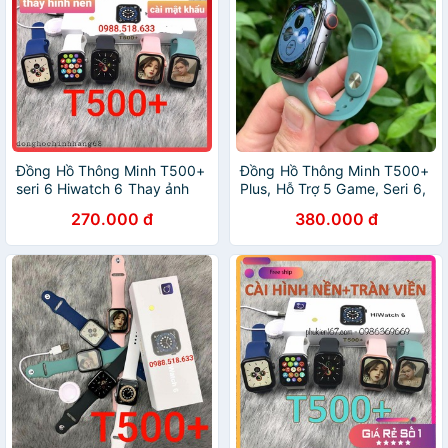
Đồng Hồ Thông Minh T500+
Đồng Hồ Thông Minh T500+
seri 6 Hiwatch 6 Thay ảnh
Plus, Hỗ Trợ 5 Game, Seri 6,
tùy ý Nghe gọi kết nối
Thay Ảnh, Thay Dây,Bảo
270.000 đ
380.000 đ
bluetooth 5.0 44mm
Hành 6 Tháng