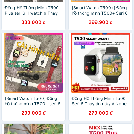
Đồng Hồ Thông Minh T500+
[Smart Watch T500+] Đồng
Plus seri 6 Hiwatch 6 Thay
hồ thông minh T500+ Seri 6
ảnh tùy ý Nghe gọi kết nối
- Cài hình nền - Màn hình
388.000 đ
299.900 đ
bluetooth 5.0
tràn viền - Phiên bản nâng
cấp mới nhất
[Smart Watch T500] Đồng
Đồng Hồ Thông Minh T500
hồ thông minh T500 - seri 6
Seri 6 Thay ảnh tùy ý Nghe
phiên bản mới - thay hình
gọi kết nối bluetooth 5.0
299.000 đ
279.000 đ
nền cá nhân - chơi game -
cài mật khẩu