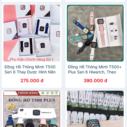
Đồng Hồ Thông Minh T500
Đồng Hồ Thông Minh T500+
Seri 6 Thay Được Hình Nền
Plus Seri 6 Hiwatch, Theo
Cá Nhân, Nhận Thông Báo,
Dõi Sức Khỏe, Nghe, Gọi,
275.000 đ
390.000 đ
Nghe Gọi, Kết nối Bluetooth
Chơi Game, Phiên Bản Cao
Cấp