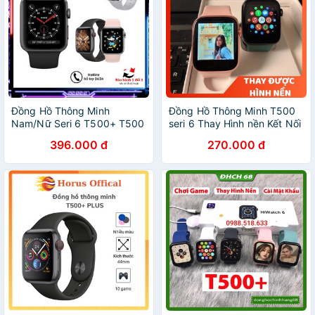
Đồng Hồ Thông Minh
Đồng Hồ Thông Minh T500
Nam/Nữ Seri 6 T500+ T500
seri 6 Thay Hình nền Kết Nối
Plus Cao Cấp Nhất-Thay
Bluetooth Thay Dây
396.000 đ
270.000 đ
Hình Nền- Màn Hình Tràn
Viền Bảo Hành 6 Tháng