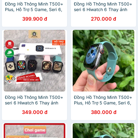
Đồng Hồ Thông Minh T500+
Đồng Hồ Thông Minh T500+
Plus, Hỗ Trợ 5 Game, Seri 6,
seri 6 Hiwatch 6 Thay ảnh
Thay Ảnh, Thay Dây,Bảo
tùy ý Nghe gọi kết nối
399.900 đ
270.000 đ
Hành 6 Tháng
bluetooth 5.0 44mm
Đồng Hồ Thông Minh T500+
Đồng Hồ Thông Minh T500+
seri 6 Hiwatch 6 Thay ảnh
Plus, Hỗ Trợ 5 Game, Seri 6,
tùy ý Nghe gọi kết nối
Thay Ảnh, Thay Dây,Bảo
349.000 đ
380.000 đ
bluetooth 5.0 44mm
Hành 6 Tháng