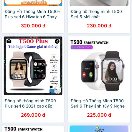
Đồng Hồ Thông Minh T500+
Đồng hồ thông minh T500
Plus seri 6 Hiwatch 6 Thay
Seri 5 Mới nhất
ảnh Nghe gọi kết nối
320.000 đ
230.000 đ
bluetooth 5.0 44mm Pin
Trâu
Đồng hồ thông minh T500
Đồng Hồ Thông Minh T500
Plus seri 6 2021 cao cấp
Seri 6 Thay ảnh tùy ý Nghe
chống nước nhiều tính năng
gọi kết nối bluetooth 5.0
269.000 đ
225.000 đ
hiện đại
44mm