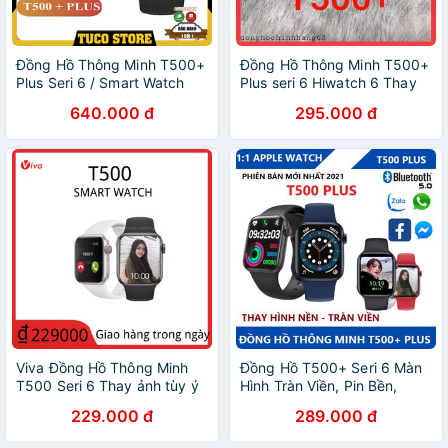
Đồng Hồ Thông Minh T500+
Đồng Hồ Thông Minh T500+
Plus Seri 6 / Smart Watch
Plus seri 6 Hiwatch 6 Thay
Hiwatch 6 Thay Ảnh / Nghe
ảnh tùy ý Nghe gọi kết nối
640.000 đ
295.000 đ
Gọi Kết Nối Bluetooth 5.0 BH
bluetooth 5.0 44mm Cực
12 Tháng
Chất
Viva Đồng Hồ Thông Minh
Đồng Hồ T500+ Seri 6 Màn
T500 Seri 6 Thay ảnh tùy ý
Hình Tràn Viền, Pin Bền,
Nghe gọi kết nối bluetooth
Chống Nước, BẢN PLUS
229.000 đ
289.000 đ
5.0 44mm
CAO CẤP NHẤT 2021