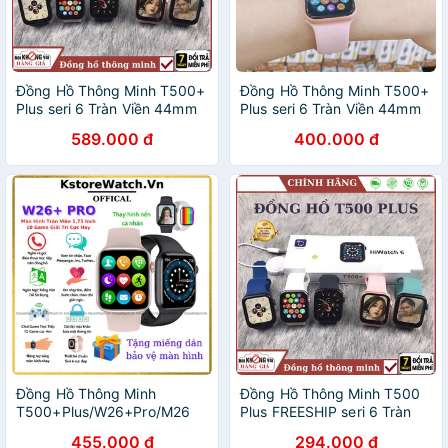
Đồng Hồ Thông Minh T500+
Đồng Hồ Thông Minh T500+
Plus seri 6 Tràn Viền 44mm
Plus seri 6 Tràn Viền 44mm
Tiếng Việt Nghe gọi
Tiếng Việt Nghe gọi
589.000 đ
400.000 đ
Bluetooth 5.0 44mm , bảo
Bluetooth 5.0 44mm , bảo
hành 1 n
hành 1 n
Đồng Hồ Thông Minh
Đồng Hồ Thông Minh T500
T500+Plus/W26+Pro/M26
Plus FREESHIP seri 6 Tràn
Plus Seri 6 Chơi Game Thay
Viền 44mm Tiếng Việt Nghe
455.000 đ
294.000 đ
Hình Nền Thay Dây Nghe
gọi Bluetooth 5.0 - bảo hành