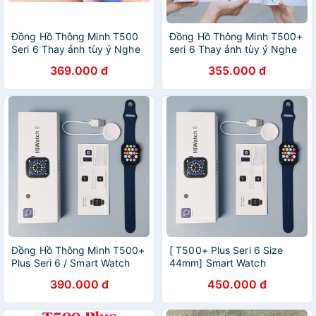
Đồng Hồ Thông Minh T500
Đồng Hồ Thông Minh T500+
Seri 6 Thay ảnh tùy ý Nghe
seri 6 Thay ảnh tùy ý Nghe
gọi kết nối bluetooth 5.0
gọi kết nối bluetooth 5.0
369.000 đ
355.000 đ
44mm
44mm
Đồng Hồ Thông Minh T500+
[ T500+ Plus Seri 6 Size
Plus Seri 6 / Smart Watch
44mm] Smart Watch
Hiwatch 6 Thay Ảnh / Nghe
Hiwatch 6 Thay Ảnh / Đồng
390.000 đ
450.000 đ
Gọi Kết Nối Bluetooth 5.0 /
Hồ Thông Minh ghe Gọi Kết
Size 44mm
Nối Bluetooth 5.0