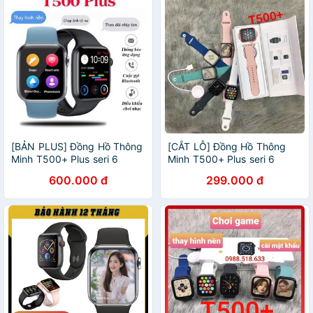
[BẢN PLUS] Đồng Hồ Thông
[CẮT LỖ] Đồng Hồ Thông
Minh T500+ Plus seri 6
Minh T500+ Plus seri 6
Hiwatch 6 Thay ảnh Nghe
Hiwatch 6 Thay ảnh tùy ý
600.000 đ
299.000 đ
gọi kết nối bluetooth 5.0
Nghe gọi kết nối bluetooth
44mm Pin Trâu
5.0 44mm