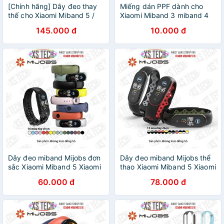
[Chính hãng] Dây đeo thay
Miếng dán PPF dành cho
thế cho Xiaomi Miband 5 /
Xiaomi Miband 3 miband 4
Miband 5 Miband 6 chính
miband 5
145.000 đ
10.000 đ
hãng Xiaomi
Dây đeo miband Mijobs đơn
Dây đeo miband Mijobs thể
sắc Xiaomi Miband 5 Xiaomi
thao Xiaomi Miband 5 Xiaomi
Miband 6
Miband 6
60.000 đ
78.000 đ