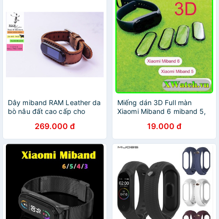
Dây miband RAM Leather da
Miếng dán 3D Full màn
bò nâu đất cao cấp cho
Xiaomi Miband 6 miband 5,
miband 3 , miband 4 ,
miband 4, miband 3 màn
269.000 đ
19.000 đ
miband 5, miband 6
viền đen