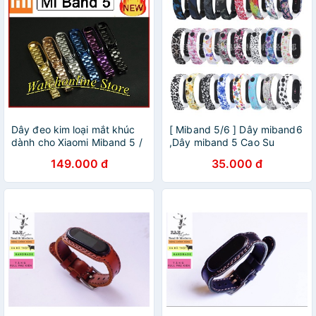
Dây đeo kim loại mắt khúc
[ Miband 5/6 ] Dây miband6
dành cho Xiaomi Miband 5 /
,Dây miband 5 Cao Su
Miband 5
Phong Cách, Style Cá Tính
149.000 đ
35.000 đ
Thay Thế Cho dây Xiaomi
Miband 5