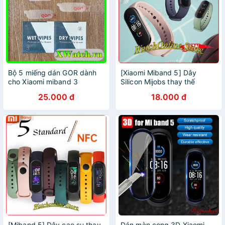
Bộ 5 miếng dán GOR dành
[Xiaomi Miband 5] Dây
cho Xiaomi miband 3
Silicon Mijobs thay thế
miband 4 miband 5
Xiaomi Miband 5 Miband 6 -
25.000 đ
18.000 đ
Mijobs
[Miband 5] Dây cao su thay
Dán màn cong 3D Xiaomi