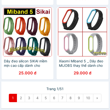
Dây đeo silicon SIKAI mềm
Xiaomi Miband 5 _ Dây đeo
mịn cao cấp dành cho
MIJOBS thay thế dành cho
Xiaomi miband 5 / Miband 5
Xiaomi Miband 5 (viền màu)
25.000 đ
29.000 đ
Trang 1/51
1
2
3
4
5
6
7
8
9
10
»