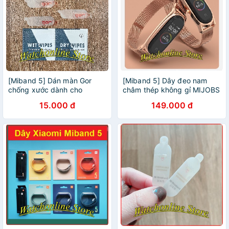
[Miband 5] Dán màn Gor
[Miband 5] Dây đeo nam
chống xước dành cho
châm thép không gỉ MIJOBS
Xiaomi Miband 5
dành cho Xiaomi Miband 5
15.000 đ
149.000 đ
Miband 6