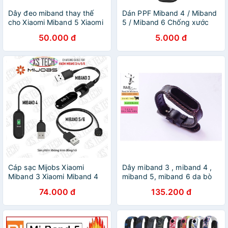
Dây đeo miband thay thế
Dán PPF Miband 4 / Miband
cho Xiaomi Miband 5 Xiaomi
5 / Miband 6 Chống xước
Miband 6
màn hình cho xiaomi miband
50.000 đ
5.000 đ
Cáp sạc Mijobs Xiaomi
Dây miband 3 , miband 4 ,
Miband 3 Xiaomi Miband 4
miband 5, miband 6 da bò
Xiaomi Miband 5 Xiaomi
đen tuyền - RAM Leather
74.000 đ
135.200 đ
Miband 6