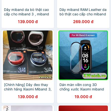
Dây miband da bò thật cao
Dây miband RAM Leather da
cấp cho miband 3 , miband
bò thật cao cấp cho miband
4 , miband 5, miband 6 -
3 , miband 4 , miband 5,
139.000 đ
269.000 đ
RAM Leather
miband 6
[Chính hãng] Dây đeo thay
Dán màn viền cong 3D
chính hãng Xiaomi Miband 3,
chống xước Xiaomi miband
Miband 4, Miband 5 Miband
5 miband 3 miband 4
139.000 đ
19.000 đ
6
Miband 6