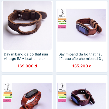
Dây miband da bò thật nâu
Dây miband da bò thật nâu
vintage RAM Leather cho
đất cao cấp cho miband 3 ,
miband 3 , miband 4 ,
miband 4 , miband 5,
169.000 đ
135.200 đ
miband 5, miband 6 - RAM
miband 6 - RAM Leather
Leather