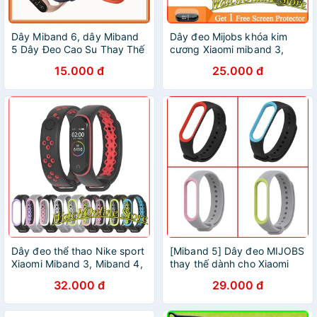
Dây Miband 6, dây Miband
Dây đeo Mijobs khóa kim
5 Dây Đeo Cao Su Thay Thế
cương Xiaomi miband 3,
Cho Xiaomi Miband 5 Chất
miband 4 , Miband 5
15.000 đ
25.000 đ
Lượng Cao
Dây đeo thể thao Nike sport
[Miband 5] Dây đeo MIJOBS
Xiaomi Miband 3, Miband 4,
thay thế dành cho Xiaomi
Miband 5
miband 5 (viền màu)
32.000 đ
29.000 đ