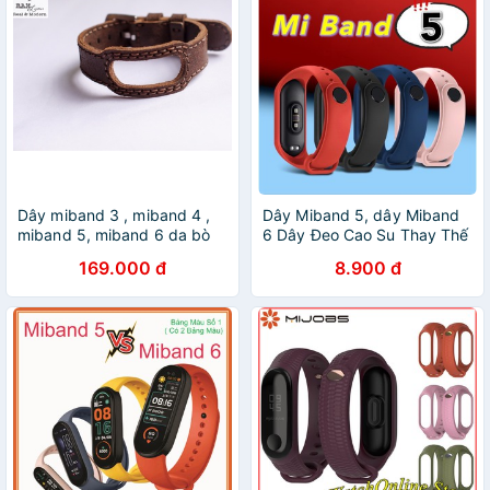
Dây miband 3 , miband 4 ,
Dây Miband 5, dây Miband
miband 5, miband 6 da bò
6 Dây Đeo Cao Su Thay Thế
mài nhám vintage - RAM
Cho Xiaomi Miband 5 Chất
169.000 đ
8.900 đ
Leather
Lượng Cao