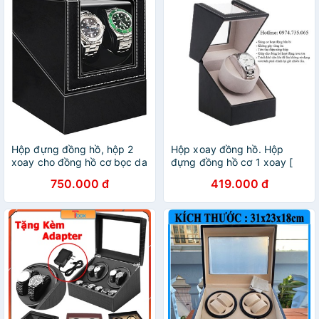
Hộp đựng đồng hồ, hộp 2
Hộp xoay đồng hồ. Hộp
xoay cho đồng hồ cơ bọc da
đựng đồng hồ cơ 1 xoay [
sang trọng
Lên dây cót đồng hồ cơ
750.000 đ
419.000 đ
Automatic ] hàng sẵn có