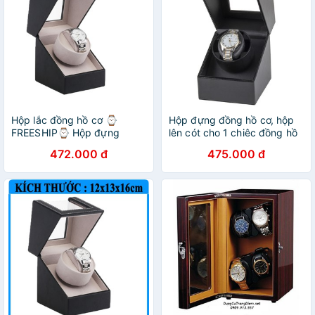
Hộp lắc đồng hồ cơ ⌚
Hộp đựng đồng hồ cơ, hộp
FREESHIP⌚ Hộp đựng
lên cót cho 1 chiêc đồng hồ
đồng hồ cơ - TẶNG adapter
cơ bằng da sang trọng
472.000 đ
475.000 đ
đi kèm