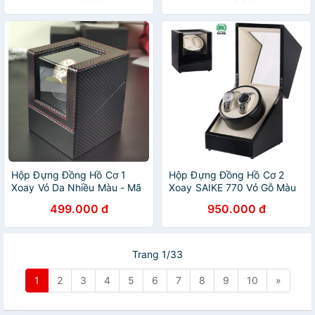
Hộp Đựng Đồng Hồ Cơ 1
Hộp Đựng Đồng Hồ Cơ 2
Xoay Vỏ Da Nhiều Màu - Mã
Xoay SAIKE 770 Vỏ Gỗ Màu
W125
Đen
499.000 đ
950.000 đ
Trang 1/33
1
2
3
4
5
6
7
8
9
10
»