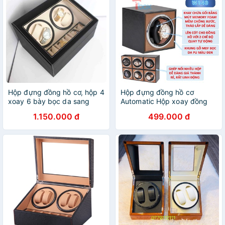
Hộp đựng đồng hồ cơ, hộp 4
Hộp đựng đồng hồ cơ
xoay 6 bày bọc da sang
Automatic Hộp xoay đồng
trọng
hồ cơ sử dụng động cơ
1.150.000 đ
499.000 đ
Mabuchi Nhật bản loại 1
xoay 2 xoay