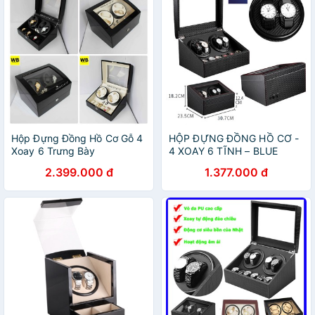
Hộp Đựng Đồng Hồ Cơ Gỗ 4
HỘP ĐỰNG ĐỒNG HỒ CƠ -
Xoay 6 Trưng Bày
4 XOAY 6 TĨNH – BLUE
DEER
2.399.000 đ
1.377.000 đ