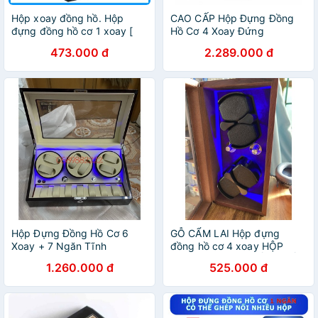
Hộp xoay đồng hồ. Hộp
CAO CẤP Hộp Đựng Đồng
đựng đồng hồ cơ 1 xoay [
Hồ Cơ 4 Xoay Đứng
Lên dây cót đồng hồ cơ
473.000 đ
2.289.000 đ
Automatic ]
Hộp Đựng Đồng Hồ Cơ 6
GỖ CẨM LAI Hộp đựng
Xoay + 7 Ngăn Tĩnh
đồng hồ cơ 4 xoay HỘP
XOAY, TÍCH CÓT ĐỒNG HỒ
1.260.000 đ
525.000 đ
CƠ WINDER WATCH