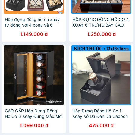
Hộp đựng đồng hồ cơ xoay
HỘP ĐỰNG ĐỒNG HỒ CƠ 4
tự động với 4 xoay và 6
XOAY 6 TRƯNG BÀY CAO
ngăn trưng bày - Hộp xoay
CẤP
1.149.000 đ
1.250.000 đ
đồng hồ cơ
CAO CẤP Hộp Đựng Đồng
Hộp Đựng Đồng Hồ Cơ 1
Hồ Cơ 6 Xoay Đứng Mẫu Mới
Xoay Vỏ Da Đen Da Cacbon
1.099.000 đ
475.000 đ