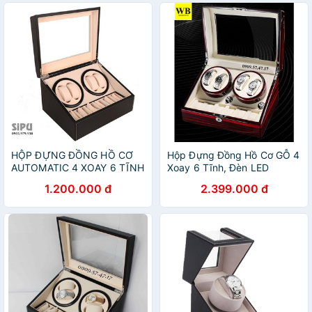
HỘP ĐỰNG ĐỒNG HỒ CƠ
Hộp Đựng Đồng Hồ Cơ GỖ 4
AUTOMATIC 4 XOAY 6 TĨNH
Xoay 6 Tĩnh, Đèn LED
CAO CẤP
1.200.000 đ
2.399.000 đ