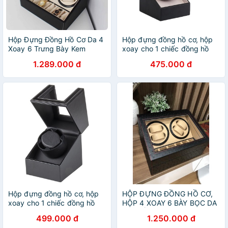
Hộp Đựng Đồng Hồ Cơ Da 4
Hộp đựng đồng hồ cơ, hộp
Xoay 6 Trưng Bày Kem
xoay cho 1 chiếc đồng hồ
bọc da cao cấp
1.289.000 đ
475.000 đ
Hộp đựng đồng hồ cơ, hộp
HỘP ĐỰNG ĐỒNG HỒ CƠ,
xoay cho 1 chiếc đồng hồ
HỘP 4 XOAY 6 BÀY BỌC DA
bằng da cao cấp
ĐÀ ĐIỂU SANG TRỌNG
499.000 đ
1.250.000 đ