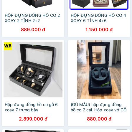
HỘP ĐỰNG ĐỒNG HỒ CƠ 2
HỘP ĐỰNG ĐỒNG HỒ CƠ 4
XOAY 2 TĨNH 2+2
XOAY 6 TĨNH 4+6
889.000 đ
1.150.000 đ
Hộp đựng đồng hồ cơ gỗ 6
(ĐỦ MÀU) hộp đựng đồng
xoay 7 trưng bày
hồ cơ 2 cái. Hộp xoay vỏ GỖ
free ship
2.899.000 đ
880.000 đ