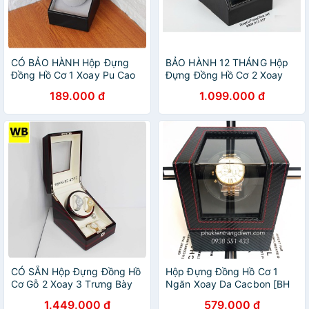
CÓ BẢO HÀNH Hộp Đựng
BẢO HÀNH 12 THÁNG Hộp
Đồng Hồ Cơ 1 Xoay Pu Cao
Đựng Đồng Hồ Cơ 2 Xoay
Cấp
Da Đen
189.000 đ
1.099.000 đ
CÓ SẴN Hộp Đựng Đồng Hồ
Hộp Đựng Đồng Hồ Cơ 1
Cơ Gỗ 2 Xoay 3 Trưng Bày
Ngăn Xoay Da Cacbon [BH
2 Năm]
1.449.000 đ
579.000 đ