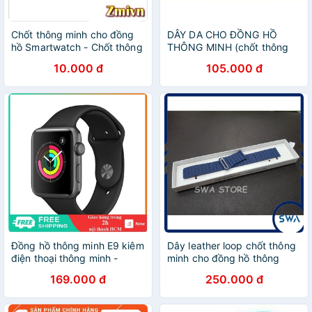
Chốt thông minh cho đồng
DÂY DA CHO ĐỒNG HỒ
hồ Smartwatch - Chốt thông
THÔNG MINH (chốt thông
minh - Chốt dây đồng hồ
minh - 22mm)
10.000 đ
105.000 đ
thông minh (1đôi)
Đồng hồ thông minh E9 kiêm
Dây leather loop chốt thông
điện thoại thông minh -
minh cho đồng hồ thông
EL0148
minh
169.000 đ
250.000 đ