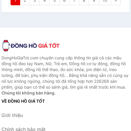
1
2
3
4
5
6
7
8
9
10
»
DongHoGiaTot.com chuyên cung cấp thông tin giá cả các mẫu
đồng hồ đeo tay Nam, Nữ, Trẻ em, Đồng hồ cơ tự động, đồng hồ
thông minh, đồng hồ thể thao, đo sức khỏe, pin điện tử, treo
tường, để bàn, phụ kiện đồng hồ... Bằng khả năng sẵn có cùng sự
nỗ lực không ngừng, chúng tôi đã tổng hợp hơn 226268 sản
phẩm, giúp bạn có thể so sánh giá, tìm giá rẻ nhất trước khi mua.
Chúng tôi không bán hàng.
VỀ ĐỒNG HỒ GIÁ TỐT
Giới thiệu
Chính sách bảo mật