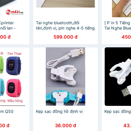
printer
Tai nghe bluetooth,đổi
[ P in 5 Tiến
nối lan -
tên,định vị, pin nghe 4-5 tiếng
Tai Nghe Blu
 + Tặng 5
thông( BH 12 tháng đổi mới)
Đổi tên Định 
000 đ
599.000 đ
450
Androi
 em Q50
Kẹp sạc đồng hồ định vị
Kẹp sạc đồng 
00 đ
36.000 đ
43