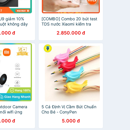
U9 giảm 10%
[COMBO] Combo 20 bút test
uột không dây
TDS nước Xiaomi kiểm tra
 2020
nhanh chất lượng nước - Minh
.000 đ
2.850.000 đ
Tín Shop
utdoor Camera
5 Cá Định Vị Cầm Bút Chuẩn
 nối wifi ứng
Cho Bé - ConyPen
Mi Home chống
.000 đ
5.000 đ
 Bảo hành