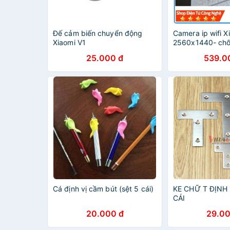
Đế cảm biến chuyển động
Camera ip wifi X
Xiaomi V1
2560x1440- chố
25.000 đ
539.0
Cá định vị cầm bút (sệt 5 cái)
KE CHỮ T ĐỊNH 
CÁI
20.000 đ
29.00