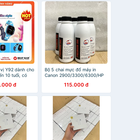
 vị Y92 dành cho
Bộ 5 chai mực đổ máy in
ến 10 tuổi, có
Canon 2900/3300/6300/HP
nh vị LBS, nghe
1010/1320/2035 [MS.01]
.000 đ
115.000 đ
n lợi.