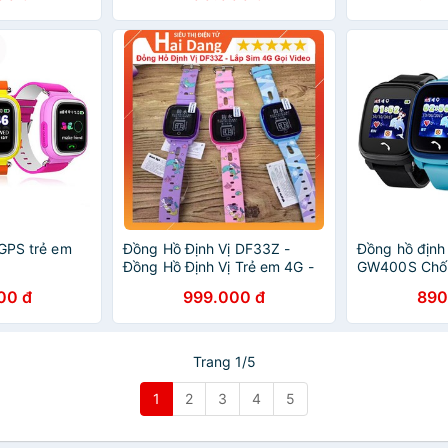
 GPS trẻ em
Đồng Hồ Định Vị DF33Z -
Đồng hồ định
Đồng Hồ Định Vị Trẻ em 4G -
GW400S Chốn
Có Video Call - Định Vị GPS An
00 đ
999.000 đ
890
Toàn Chính Xác Nhất
Trang 1/5
1
2
3
4
5