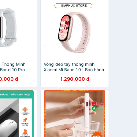
 Thông Minh
Vòng đeo tay thông minh
 Band 10 Pro -
Xiaomi Mi Band 10 | Bảo hành
 | Hàng Chính
12 tháng chính hãng -
0.000 đ
1.290.000 đ
GiaPhucStore | Hàng Chính
Hãng