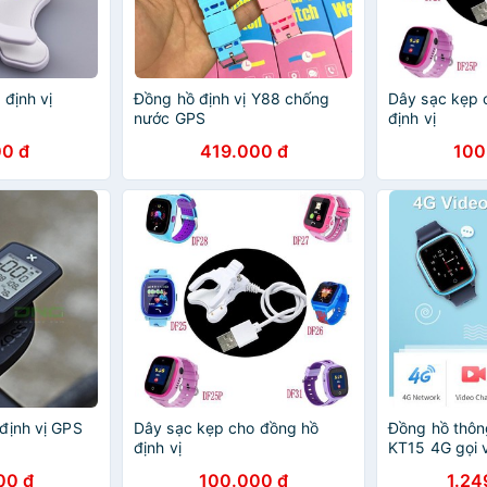
định vị
Đồng hồ định vị Y88 chống
Dây sạc kẹp 
nước GPS
định vị
0 đ
419.000 đ
100
định vị GPS
Dây sạc kẹp cho đồng hồ
Đồng hồ thôn
định vị
KT15 4G gọi 
00 đ
100.000 đ
1.24