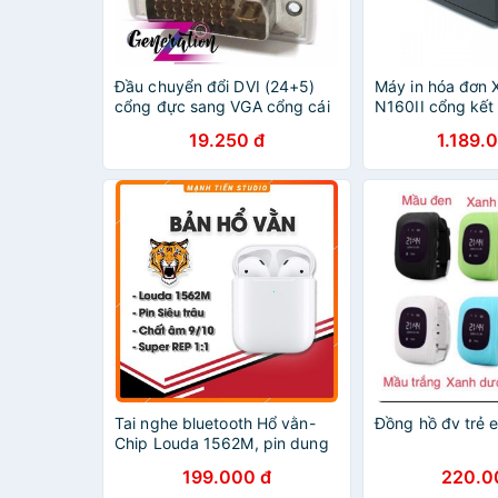
Đầu chuyển đổi DVI (24+5)
Máy in hóa đơn X
cổng đực sang VGA cổng cái
N160II cổng kết 
- Đầu chuyển DVI sang VGA
Hàng Nhập Khẩu
19.250 đ
1.189.
cuộn giấy in
Tai nghe bluetooth Hổ vằn-
Đồng hồ đv trẻ
Chip Louda 1562M, pin dung
lượng cao lên đến 5- 6h Đổi
199.000 đ
220.0
Tên, Định Vị,cảm ứng check