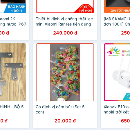
iaomi 2K
Thiết bị định vị chống thất lạc
[Mã SKAMCL
ng nước IP67
mini Xiaomi Ranres tiện dụng
đơn 100K] Ch
Xiaomi gen 2
00 đ
249.000 đ
250
HÌNH - BỘ 5
Cá định vị cầm bút (Set 5
Xiaovv B10 o
con)
ngoài trời kết
dụng Xiaomi 
0 đ
20.000 đ
650
nước 6 tháng