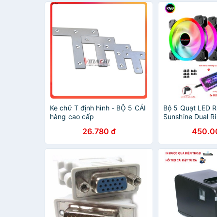
Ke chữ T định hình - BỘ 5 CÁI
Bộ 5 Quạt LED 
hàng cao cấp
Sunshine Dual 
+ điều khiển
26.780 đ
450.0