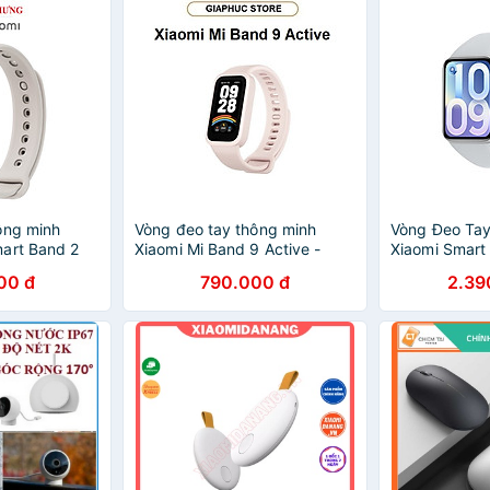
ông minh
Vòng đeo tay thông minh
Vòng Đeo Tay
art Band 2
Xiaomi Mi Band 9 Active -
Xiaomi Smart
 chính hãng
GiaPhucStore | Hàng Chính
GiaPhucStore
00 đ
790.000 đ
2.39
Hãng
Hãng