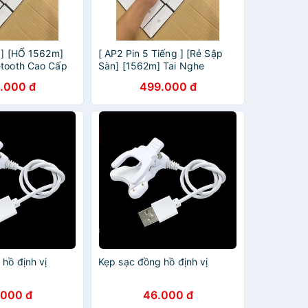
g ] [HỔ 1562m]
[ AP2 Pin 5 Tiếng ] [Rẻ Sập
etooth Cao Cấp
Sàn] [1562m] Tai Nghe
Vị Dùng Cả IOS &
Bluetooth Cao Cấp Đổi tên
.000 đ
499.000 đ
Định Vị Dùng Cả IOS & Androi
hồ định vị
Kẹp sạc đồng hồ định vị
.000 đ
46.000 đ