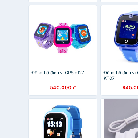
được stting
Đồng hồ định vị GPS df27
Đồng hồ định vị
KT07
540.000 đ
945.0