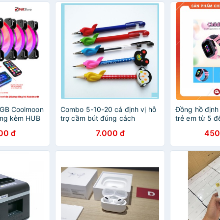
RGB Coolmoon
Combo 5-10-20 cá định vị hỗ
Đồng hồ định
Ring kèm HUB
trợ cầm bút đúng cách
trẻ em từ 5 đ
tiếng việt, đị
00 đ
7.000 đ
450
gọi 2 chiều tiệ