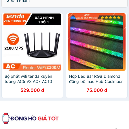
2
Sản Phẩm
Bộ phát wifi tenda xuyên
Hộp Led Bar RGB Diamond
tường AC5 V3 AC7 AC10
đồng bộ màu Hub Coolmoon
AC11 AC23 - modem wifi
độ dài 28cm
529.000 đ
75.000 đ
kích sóng router nối sóng
khuếch đại - vienthonghn