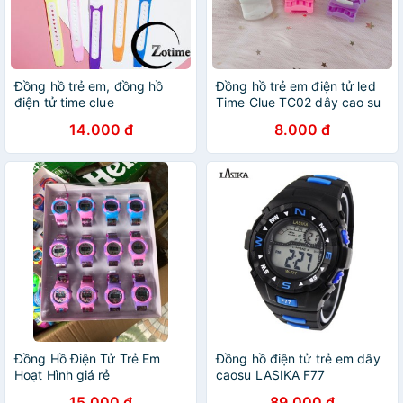
Đồng hồ trẻ em, đồng hồ
Đồng hồ trẻ em điện tử led
điện tử time clue
Time Clue TC02 dây cao su
êm tay, mặt số dể xem giờ
14.000 đ
8.000 đ
Đồng Hồ Điện Tử Trẻ Em
Đồng hồ điện tử trẻ em dây
Hoạt Hình giá rẻ
caosu LASIKA F77
15.000 đ
89.000 đ