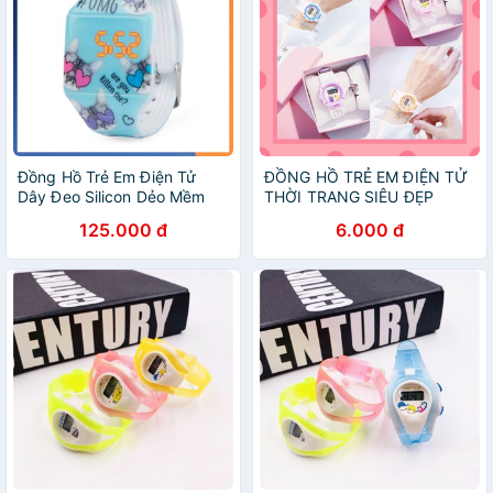
Đồng Hồ Trẻ Em Điện Tử
ĐỒNG HỒ TRẺ EM ĐIỆN TỬ
Dây Đeo Silicon Dẻo Mềm
THỜI TRANG SIÊU ĐẸP
DH81
125.000 đ
6.000 đ