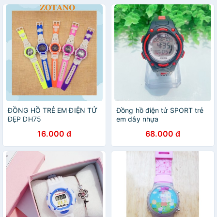
ĐỒNG HỒ TRẺ EM ĐIỆN TỬ
Đồng hồ điện tử SPORT trẻ
ĐẸP DH75
em dây nhựa
16.000 đ
68.000 đ