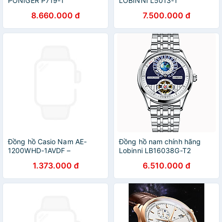
PONIGER P719-1
LOBINNI L5013-1
8.660.000 đ
7.500.000 đ
Đồng hồ Casio Nam AE-
Đồng hồ nam chính hãng
1200WHD-1AVDF –
Lobinni LB16038G-T2
Kudomaxstore
1.373.000 đ
6.510.000 đ