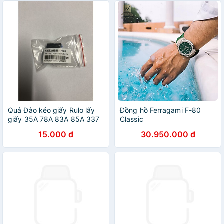
Quả Đào kéo giấy Rulo lấy
Đồng hồ Ferragami F-80
giấy 35A 78A 83A 85A 337
Classic
Canon6230 6030 6200
15.000 đ
30.950.000 đ
6000 3050 3010 151 HP
1005 1006 1102 1132 125
127