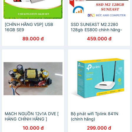
[CHÍNH HÃNG VSP] USB
SSD SUNEAST M2.2280
16GB SE9
128gb ES800 chính hãng-
Hàng Chính Hãng 100%, Bảo
89.000 đ
459.000 đ
Hành 36 Tháng, 1 Đổi 1
MẠCH NGUỒN 12v1A DVE [
Bộ phát wifi Tplink 841N
HÀNG CHÍNH HÃNG ]
(chính hãng)
10.000 đ
299.000 đ