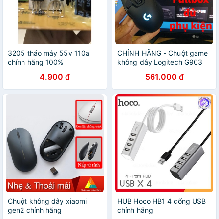
3205 tháo máy 55v 110a
CHÍNH HÃNG - Chuột game
chính hãng 100%
không dây Logitech G903
4.900 đ
561.000 đ
Chuột không dây xiaomi
HUB Hoco HB1 4 cổng USB
gen2 chính hãng
chính hãng
XMWS002TM