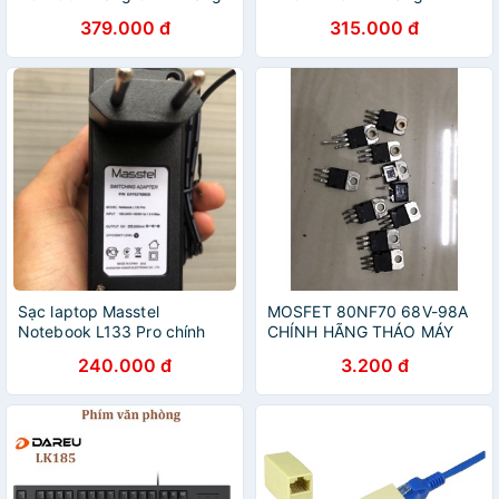
379.000 đ
315.000 đ
Sạc laptop Masstel
MOSFET 80NF70 68V-98A
Notebook L133 Pro chính
CHÍNH HÃNG THÁO MÁY
hãng
240.000 đ
3.200 đ