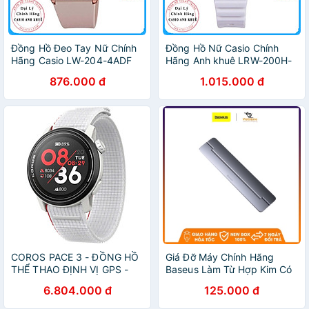
Đồng Hồ Đeo Tay Nữ Chính
Đồng Hồ Nữ Casio Chính
Hãng Casio LW-204-4ADF
Hãng Anh khuê LRW-200H-
Dây Nhựa
2E2V Dây Nhựa - Thương
876.000 đ
1.015.000 đ
Hiệu Nhật Bản
COROS PACE 3 - ĐỒNG HỒ
Giá Đỡ Máy Chính Hãng
THỂ THAO ĐỊNH VỊ GPS -
Baseus Làm Từ Hợp Kim Có
WPACE3-BLK-N , WPACE3-
Thể Gập Gọn Dành Cho
6.804.000 đ
125.000 đ
WHT-N , WPACE3-BLK ,
Macbook Pro Air 12-17 Inch
WPACE3-WHT, WPACE3-INK