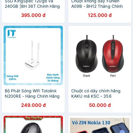
SSD KingSpec 120gb và
Chuột không dây Fuhlen
240GB |BH 36T Chính Hãng
A09B - BH12 Tháng Chính
Hãng
395.000 đ
125.000 đ
Bộ Phát Sóng Wifi Totolink
Chuột có dây chính hãng
N200RE - Hàng Chính Hãng
KAKU mã KSC - 356
249.000 đ
50.000 đ