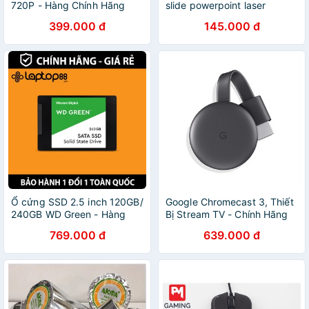
720P - Hàng Chính Hãng
slide powerpoint laser
Vp101-Bút thuyết trình laze
399.000 đ
145.000 đ
giảng dạy Vesine VP101 cao
cấp chính hãng
Ổ cứng SSD 2.5 inch 120GB/
Google Chromecast 3, Thiết
240GB WD Green - Hàng
Bị Stream TV - Chính Hãng
chính hãng- Bảo hành chính
769.000 đ
639.000 đ
hãng 36 tháng 1 đổi 1