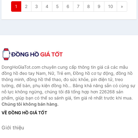
1
2
3
4
5
6
7
8
9
10
»
DongHoGiaTot.com chuyên cung cấp thông tin giá cả các mẫu
đồng hồ đeo tay Nam, Nữ, Trẻ em, Đồng hồ cơ tự động, đồng hồ
thông minh, đồng hồ thể thao, đo sức khỏe, pin điện tử, treo
tường, để bàn, phụ kiện đồng hồ... Bằng khả năng sẵn có cùng sự
nỗ lực không ngừng, chúng tôi đã tổng hợp hơn 226268 sản
phẩm, giúp bạn có thể so sánh giá, tìm giá rẻ nhất trước khi mua.
Chúng tôi không bán hàng.
VỀ ĐỒNG HỒ GIÁ TỐT
Giới thiệu