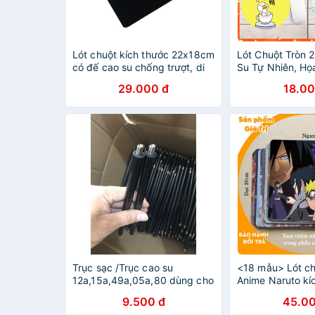
Lót chuột kích thước 22x18cm
Lót Chuột Tròn 
có đế cao su chống trượt, di
Su Tự Nhiên, Họ
chuột mượt, giá siêu rẻ
Hành Tinh Đẹp, 
29.000 đ
18.00
Trục sạc /Trục cao su
<18 mẫu> Lót ch
12a,15a,49a,05a,80 dùng cho
Anime Naruto kí
Canon 2900,3300,6300,HP
chuột lớn 20x24
9.500 đ
45.00
1320- Hàng Xịn nhập khẩu
mouse pad cao 