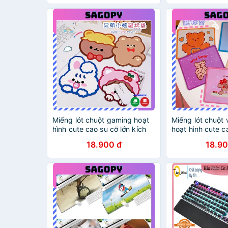
Miếng lót chuột gaming hoạt
Miếng lót chuột
hình cute cao su cỡ lớn kích
hoạt hình cute c
thước 23cm, tấm pad chuột
kích thước 22cm
18.900 đ
18.90
máy tính, đế bàn lót chuột rẻ
chuột máy tính, 
Sagopy
chuột rẻ