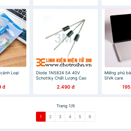
 cánh Loại
Diode 1N5824 5A 40V
Miếng phủ bà
Schottky Chất Lượng Cao
SIVA care
9 đ
2.490 đ
195
Trang 1/6
1
2
3
4
5
6