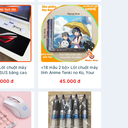
cao su
/Lót chuột máy
<18 mẫu 2 bộ> Lót chuột máy
 ASUS bằng cao
tính Anime Tenki no Ko, Your
êu mịn, siêu bền,
name cỡ bàn di chuột lớn
.000 đ
45.000 đ
 trí đẹp mắt
20x24cm chất liệu mouse pad
cao su