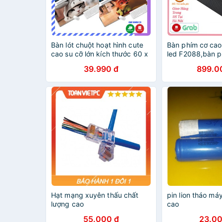
Bàn lót chuột hoạt hình cute
Bàn phím cơ ca
cao su cỡ lớn kích thước 60 x
led F2088,bàn 
30cm, bàn di chuột, tấm đế
fullsize,độ nảy 
39.990 đ
899.0
miếng lót chuột dễ thương giá
ái,khung nhôm 
rẻ
gỉ,cảm giác gõ t
Hạt mạng xuyên thấu chất
pin lion tháo má
lượng cao
cao
55.000 đ
23.00