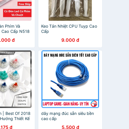
n Phím Và
Keo Tản Nhiệt CPU Tuyp Cao
y Cao Cấp N518
Cấp
Sáng Chữ Cao
.000 đ
9.000 đ
h | Best Of 2018
dây mạng đúc sẵn siêu bền
 Hướng Thiết Kế
cao cấp
 Cao Hiệu Năng
.175 đ
5.500 đ