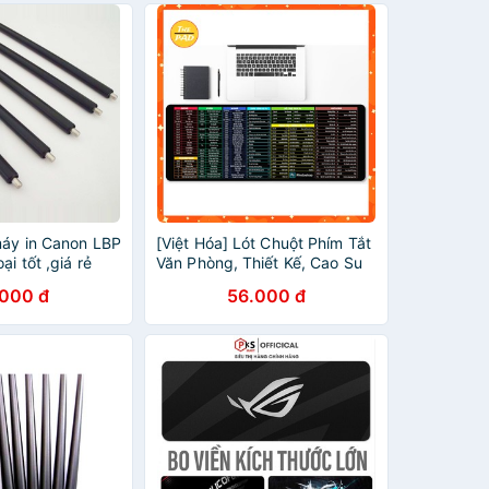
máy in Canon LBP
[Việt Hóa] Lót Chuột Phím Tắt
i tốt ,giá rẻ
Văn Phòng, Thiết Kế, Cao Su
Tự Nhiên, Nhiều Kích Thước
.000 đ
56.000 đ