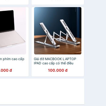
n phím cao cấp
Giá đỡ MACBOOK LAPTOP
IPAD cao cấp có thể điều
chỉnh được độ cao kê tản
.000 đ
100.000 đ
nhiệt laptop, đế kê laptop
nhôm