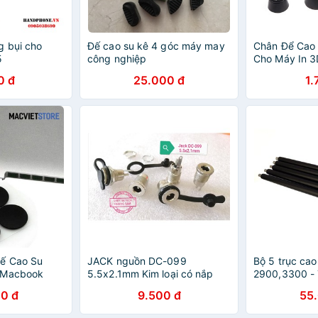
g bụi cho
Đế cao su kê 4 góc máy may
Chân Để Cao 
5
công nghiệp
Cho Máy In 
0 đ
25.000 đ
1.
Đế Cao Su
JACK nguồn DC-099
Bộ 5 trục ca
 Macbook
5.5x2.1mm Kim loại có nắp
2900,3300 - 
đậy cao su
12A,49A,05A
0 đ
9.500 đ
55