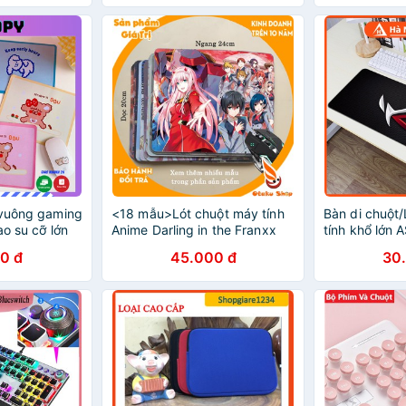
 vuông gaming
<18 mẫu>Lót chuột máy tính
Bàn di chuột
ao su cỡ lớn
Anime Darling in the Franxx
tính khổ lớn
, tấm pad
Zero Two cỡ bàn di chuột lớn
su tự nhiên si
0 đ
45.000 đ
30
đế bàn lót
20x24cm chất liệu mouse pad
họa tiết trang
cao su