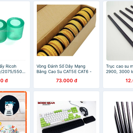
ấy Ricoh
Vòng Đánh Số Dây Mạng
Trục cao su 
1060/1075/2060/2075/5500/6500/7500
Bằng Cao Su CAT5E CAT6 -
2900, 3000 loạ
vòng đánh số
0 đ
73.000 đ
12