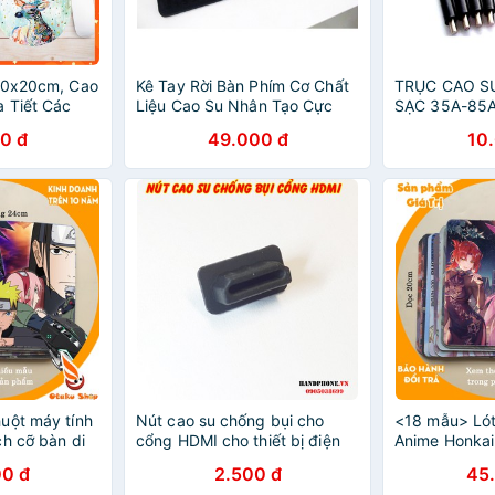
20x20cm, Cao
Kê Tay Rời Bàn Phím Cơ Chất
TRỤC CAO SU
a Tiết Các
Liệu Cao Su Nhân Tạo Cực
SẠC 35A-85A
Giá Siêu Rẻ
Êm ( Fullsize. TKLKê chuột )
79A Canon 31
0 đ
49.000 đ
10
326 - 328
uột máy tính
Nút cao su chống bụi cho
<18 mẫu> Lót
ch cỡ bàn di
cổng HDMI cho thiết bị điện
Anime Honkai
cm chất liệu
tử, máy tính, ti vi, âm li, màn
cỡ bàn di ch
0 đ
2.500 đ
45
su
hình, máy chiếu...
chất liệu mou