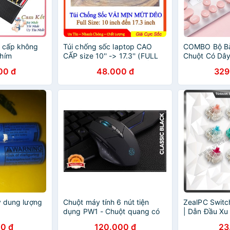
o cấp không
Túi chống sốc laptop CAO
COMBO Bộ Bà
phím
CẤP size 10'' -> 17.3'' (FULL
Chuột Có Dâ
cao,swich êm
SIZE) - SIÊU DÀY, SIÊU BỀN -
Có Đèn Led 
00 đ
48.000 đ
329
cao cấp,không
HÀNG CAO CẤP
Cấp
ốt
y dung lượng
Chuột máy tính 6 nút tiện
ZealPC Switc
dụng PW1 - Chuột quang có
| Dẫn Đầu Xu
dây cao cấp - Bền và độ nhạy
Pha Lê | Giá
0 đ
120.000 đ
23
cao
Cao | VCK