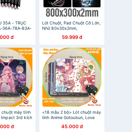
 35A - TRỤC
Lót Chuột, Pad Chuột Cỡ Lớn,
-36A-78A-83A-
Nhỏ 80x30x2mm,
2 - 325 - 337 -
210x260x2mm ASUS - ROG
.000 đ
59.999 đ
Bo Viền Chắc Chắn Đế Cao Su
- PKSMART
 chuột máy tính
<18 mẫu 2 bộ> Lót chuột máy
 Impact 3rd kích
tính Anime Gotoubun, Love
uột lớn 20x24cm
Live cỡ bàn di chuột lớn
.000 đ
45.000 đ
se pad cao su
20x24cm chất liệu mouse pad