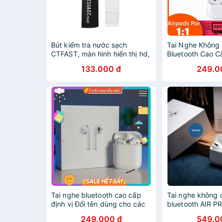
Bút kiểm tra nước sạch
Tai Nghe Không
CTFAST, màn hình hiển thị hd,
Bluetooth Cao C
nút cảm ứng cao cấp, chíp
𝗔𝗹𝗥𝗣𝗢𝗥𝗧𝗦-𝗣
133.000 đ
249.0
thông minh
Định Vị - Đổi Tê
IOS và Androi
Tai nghe bluetooth cao cấp
Tai nghe không d
định vị Đổi tên dùng cho các
bluetooth AIR P
dòng điện thoại bảo hành lỗi 1
Cao Cấp - Full 
249.000 đ
549.0
đổi 1
Tên ✔Định Vị