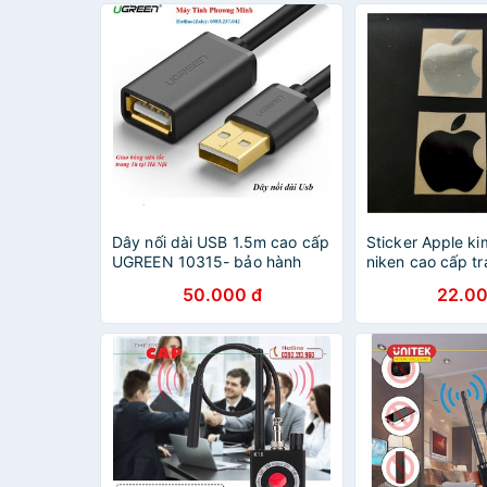
Dây nối dài USB 1.5m cao cấp
Sticker Apple ki
UGREEN 10315- bảo hành
niken cao cấp tr
chính hãng
thoại, PC, Lapto
50.000 đ
22.00