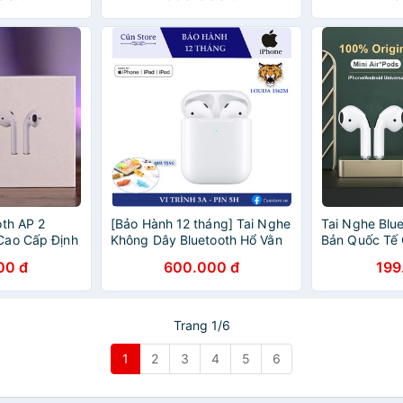
oth AP 2
[Bảo Hành 12 tháng] Tai Nghe
Tai Nghe Blue
Cao Cấp Định
Không Dây Bluetooth Hổ Vằn
Bản Quốc Tế 
cho Androi và
1562M - Check Setting - Pin
Đổi Tên Tai 
00 đ
600.000 đ
199
ăng
5h - Bản Cao Cấp - Định Vị -
Dùng Cho IOS
Đổi Tên
Trang 1/6
1
2
3
4
5
6