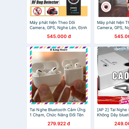
Máy phát hiện Theo Dõi
Máy phát hiện T
Camera, GPS, Nghe Lén, Định
Camera, GPS, Ng
Vị K18 RF Detector Cao Cấp
Vị K18 RF Detec
545.000 đ
545.0
Tai Nghe Bluetooth Cảm Ứng
[AP 2] Tai Nghe 
1 Chạm, Chức Năng Đổi Tên
Không Dây bluet
Định Vị Phiên Bản Cao Cấp
tên định vị Phiê
279.922 đ
249.0
AP 2 Chất Lượng