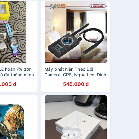
LE hoàn 7% đơn
Máy phát hiện Theo Dõi
ồ đv thông minh
Camera, GPS, Nghe Lén, Định
eo nhỏ gọn).
Vị K18 RF Detector Cao Cấp
.000 đ
545.000 đ