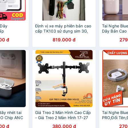
 Dây
Định vị xe máy phiên bản cao
Tai Nghe Blu
ấp
cấp TK103 sử dụng sim 3G,
Dây Bản Cao 
𝗥𝗢 Phiên Bản
có rơ le đóng ngắt từ xa
Tên dùng cho
00 đ
819.000 đ
279
n, Dùng Cho
Full Chức Nă
ây nhét tai
Giá Treo 2 Màn Hình Cao Cấp
Tai Nghe Blu
RO Chip ANC
- Giá Treo 2 Màn Hình 17-27
PRO,Đổi Tên,Đ
Chức Năng Đổi
Inch - Model M052 - Xoay
Sạc không d
00 đ
380.000 đ
270
Màn 360 Độ
cho cả Androi