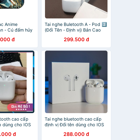
ạc Anime
Tai nghe Buletooth A - Pod 2️⃣
n - Cú đấm hủy
(Đổi Tên - Định vị) Bản Cao
ini tặng tai
Cấp ,Cảm Biến đa điểm
.000 đ
299.500 đ
 có mic và dây
e chibi
tooth cao cấp
Tai nghe bluetooth cao cấp
ên dùng cho IOS
định vị Đổi tên dùng cho IOS
ảo hành 12 tháng
và Androi ( bảo hành 12 tháng
.000 đ
288.000 đ
)