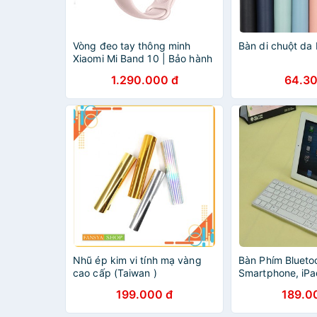
Vòng đeo tay thông minh
Bàn di chuột da
Xiaomi Mi Band 10 | Bảo hành
12 tháng chính hãng -
1.290.000 đ
64.30
GiaPhucStore | Hàng Chính
Hãng
Nhũ ép kim vi tính mạ vàng
Bàn Phím Blueto
cao cấp (Taiwan )
Smartphone, iPa
Cao Cấp
199.000 đ
189.0