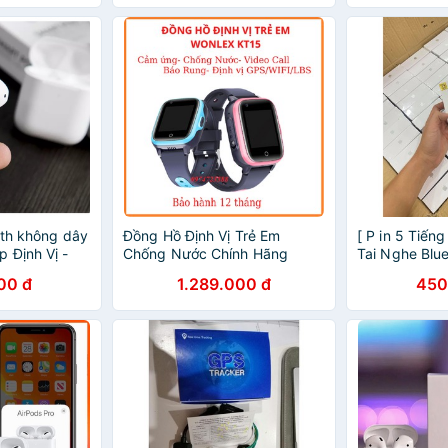
oth không dây
Đồng Hồ Định Vị Trẻ Em
[ P in 5 Tiến
 Định Vị -
Chống Nước Chính Hãng
Tai Nghe Blu
o IOS và
Wonlex KT15 kt20S, Màn Hình
Đổi tên Định 
00 đ
1.289.000 đ
450
Cảm Ứng, Có RUNG, 4G
Androi
Video Call Cao Cấp, Giá Rẻ