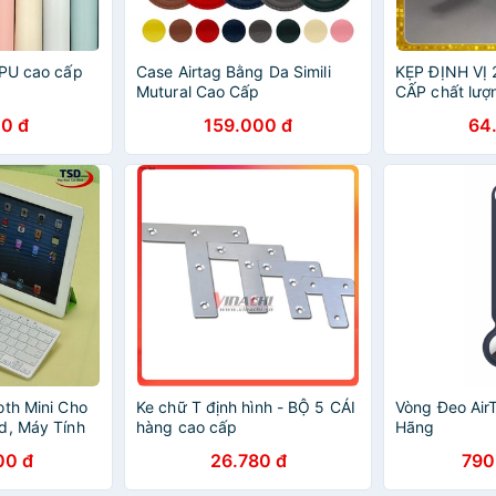
 PU cao cấp
Case Airtag Bằng Da Simili
KẸP ĐỊNH VỊ
Mutural Cao Cấp
CẤP chất lượ
0 đ
159.000 đ
64
oth Mini Cho
Ke chữ T định hình - BỘ 5 CÁI
Vòng Đeo Air
d, Máy Tính
hàng cao cấp
Hãng
00 đ
26.780 đ
790