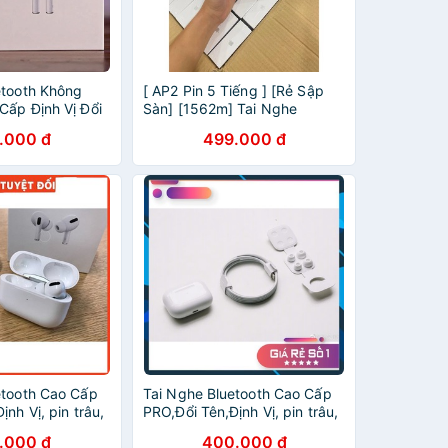
etooth Không
[ AP2 Pin 5 Tiếng ] [Rẻ Sập
Cấp Định Vị Đổi
Sàn] [1562m] Tai Nghe
 Androi và IOS
Bluetooth Cao Cấp Đổi tên
.000 đ
499.000 đ
ng
Định Vị Dùng Cả IOS & Androi
etooth Cao Cấp
Tai Nghe Bluetooth Cao Cấp
ịnh Vị, pin trâu,
PRO,Đổi Tên,Định Vị, pin trâu,
ây,dùng được
Sạc không dây,dùng được
.000 đ
400.000 đ
 và ios
cho cả Androi và ios