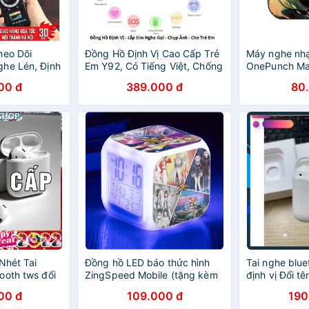
heo Dõi
Đồng Hồ Định Vị Cao Cấp Trẻ
Máy nghe nh
he Lén, Định
Em Y92, Có Tiếng Việt, Chống
OnePunch Ma
tor Cao Cấp
Nước, Camera, Nghe Gọi Hai
diệt cầm tay m
00 đ
389.000 đ
80
Chiều, Mẫu Mới 2019 ( Cực
nghe cắm dây
Đẹp )
sạc mp3 anim
Nhét Tai
Đồng hồ LED báo thức hình
Tai nghe blue
ooth tws đổi
ZingSpeed Mobile (tặng kèm
định vị Đổi t
n Bản Cao Cấp
pin)
và Androi ( b
00 đ
109.000 đ
190
 Cao - A
)