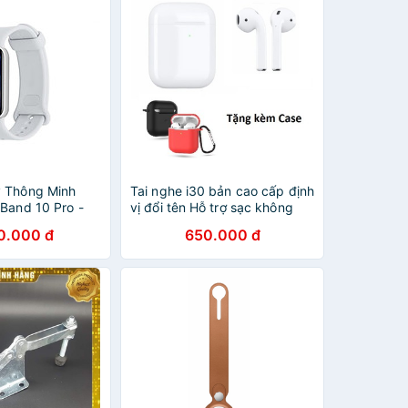
 Thông Minh
Tai nghe i30 bản cao cấp định
 Band 10 Pro -
vị đổi tên Hỗ trợ sạc không
 | Hàng Chính
dây cảm ứng trong tai Tặng
0.000 đ
650.000 đ
case