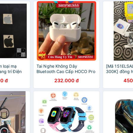
m loại mạ
Tai Nghe Không Dây
[Mã 151ELSA
ang trí Điện
Bluetooth Cao Cấp HOCO Pro
300K] đồng h
p
CES5 Phiên Bản Định Vị
Df28( vòng đ
0 đ
232.000 đ
450