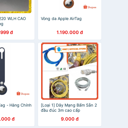
 220 WLH CAO
Vòng da Apple AirTag
ng
.999 đ
1.190.000 đ
Tag - Hàng Chính
[Loại 1] Dây Mạng Bấm Sẵn 2
đầu đúc 3m cao cấp
.000 đ
9.000 đ