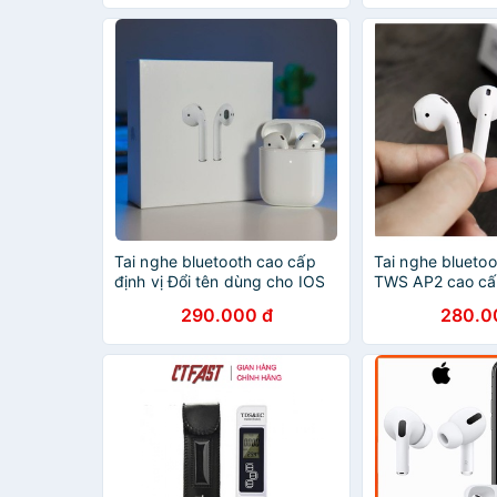
MEW SHOP
Tai nghe bluetooth cao cấp
Tai nghe blueto
định vị Đổi tên dùng cho IOS
TWS AP2 cao cấp
và Androi ( Bảo hành 12 tháng
Đổi Tên dùng ch
290.000 đ
280.0
)
Androi