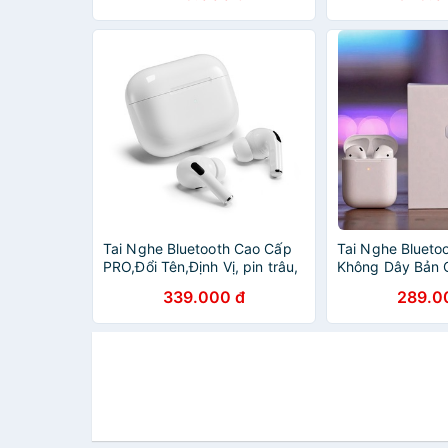
Tai Nghe Bluetooth Cao Cấp
Tai Nghe Blueto
PRO,Đổi Tên,Định Vị, pin trâu,
Không Dây Bản 
Sạc không dây,dùng được
Vị Đổi Tên dùng 
339.000 đ
289.0
cho cả Androi và ios
IOS Full Chức N