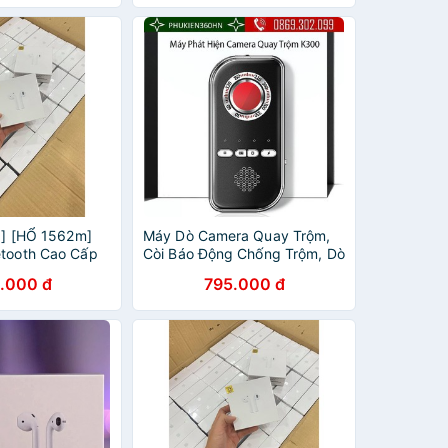
g ] [HỔ 1562m]
Máy Dò Camera Quay Trộm,
etooth Cao Cấp
Còi Báo Động Chống Trộm, Dò
Vị Dùng Cả IOS &
Tiền Giấy Cao Cấp K300 - Dò
.000 đ
795.000 đ
Camera K300