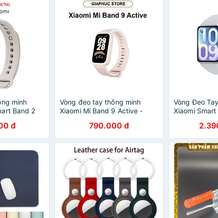
ông minh
Vòng đeo tay thông minh
Vòng Đeo Tay
art Band 2
Xiaomi Mi Band 9 Active -
Xiaomi Smart
 chính hãng
GiaPhucStore | Hàng Chính
GiaPhucStore
00 đ
790.000 đ
2.39
Hãng
Hãng