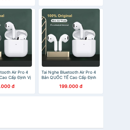
tooth Air Pro 4
Tai Nghe Bluetooth Air Pro 4
Cao Cấp Định Vị
Bản QUỐC TẾ Cao Cấp Định
Nghe Không Dây
Vị Đổi Tên Tai Nghe Không
.000 đ
199.000 đ
 - Android
Dây Dùng Cho IOS - Android