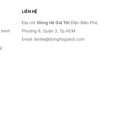
LIÊN HỆ
Địa chỉ:
Đồng Hồ Giá Tốt
Điện Biên Phủ,
 minh
Phường 6, Quận 3, Tp.HCM
Email: lienhe@donghogiatot.com
g