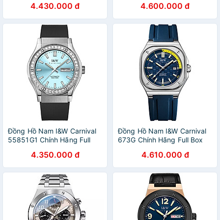
4.430.000 đ
4.600.000 đ
Xước Dây Silicon Cao Cấp
Xước Dây Thép Cao Cấp BH
BH 60T (Máy Cơ Tự Động)
60T (Máy Cơ Tự Động)
Đồng Hồ Nam I&W Carnival
Đồng Hồ Nam I&W Carnival
55851G1 Chính Hãng Full
673G Chính Hãng Full Box
Box Chống Nước Kính
Chống Nước Kính Chống
4.350.000 đ
4.610.000 đ
Chống Xước Dây Silicon Cao
Xước Dây Silicon Cao Cấp
Cấp BH 60T (Máy Cơ Tự
BH 60T (Máy Cơ Tự Động)
Động)