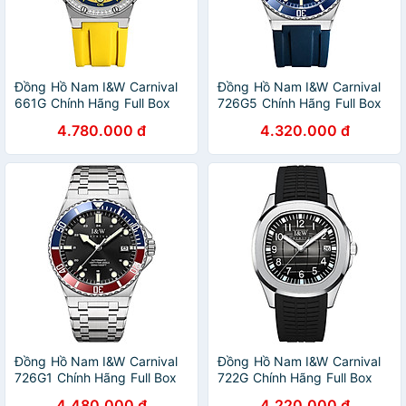
Đồng Hồ Nam I&W Carnival
Đồng Hồ Nam I&W Carnival
661G Chính Hãng Full Box
726G5 Chính Hãng Full Box
Chống Nước Kính Chống
Chống Nước Kính Chống
4.780.000 đ
4.320.000 đ
Xước Dây Silicon Cao Cấp
Xước Dây Silicon Cao Cấp
BH 60T (Máy Cơ Tự Động)
BH 60T (Máy Cơ Tự Động)
Đồng Hồ Nam I&W Carnival
Đồng Hồ Nam I&W Carnival
726G1 Chính Hãng Full Box
722G Chính Hãng Full Box
Chống Nước Kính Chống
Chống Nước Kính Chống
4.480.000 đ
4.220.000 đ