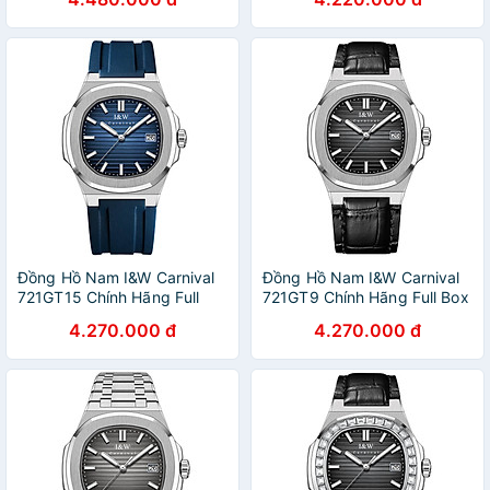
Xước Dây Thép Cao Cấp BH
Xước Dây Silicon Cao Cấp
60T (Máy Cơ Tự Động)
BH 60T (Máy Cơ Tự Động)
Đồng Hồ Nam I&W Carnival
Đồng Hồ Nam I&W Carnival
721GT15 Chính Hãng Full
721GT9 Chính Hãng Full Box
Box Chống Nước Kính
Chống Nước Kính Chống
4.270.000 đ
4.270.000 đ
Chống Xước Dây Silicon Cao
Xước Dây Da Cao Cấp BH
Cấp BH 60T (Máy Cơ Tự
60T (Máy Cơ Tự Động)
Động)