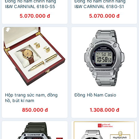
Đồng hồ nam chính hãng
Đồng hồ nam chính hãng
I&W CARNIVAL 618G-S5
I&W CARNIVAL 618G-S1
Kính sapphire chống xước
Kính sapphire chống xước
5.070.000 đ
5.070.000 đ
,Chống nước 50m ,Bảo hành
,Chống nước 50m ,Bảo hành
chính hãng,Máy cơ
chính hãng,Máy cơ
(Automatic),dây cao su cao
(Automatic),dây cao su cao
cấp, thiết kế đơn giản dễ
cấp, thiết kế đơn giản dễ
đeo
đeo
Hộp trang sức nam, đồng
Đồng Hồ Nam Casio
hồ, bút kí nam
850.000 đ
1.308.000 đ