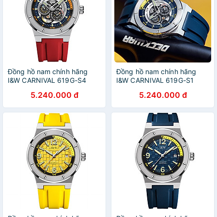
Đồng hồ nam chính hãng
Đồng hồ nam chính hãng
I&W CARNIVAL 619G-S4
I&W CARNIVAL 619G-S1
Kính sapphire ,chống
Kính sapphire ,chống
5.240.000 đ
5.240.000 đ
xước,Chống nước 50m ,Bảo
xước,Chống nước 50m ,Bảo
hành chính hãng,Máy cơ
hành chính hãng,Máy cơ
(Automatic),Dây cao su cao
(Automatic),Dây cao su cao
cấp,thiết kế lộ cơ thể thao
cấp,thiết kế lộ cơ thể thao