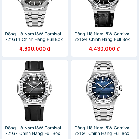
Đồng Hồ Nam I&W Carnival
Đồng Hồ Nam I&W Carnival
721GT1 Chính Hãng Full Box
721G4 Chính Hãng Full Box
Chống Nước Kính Chống
Chống Nước Kính Chống
4.600.000 đ
4.430.000 đ
Xước Dây Thép Cao Cấp BH
Xước Dây Da Cao Cấp BH
60T (Máy Cơ Tự Động)
60T (Máy Cơ Tự Động)
Đồng Hồ Nam I&W Carnival
Đồng Hồ Nam I&W Carnival
721G7 Chính Hãng Full Box
721G1 Chính Hãng Full Box
Chống Nước Kính Chống
Chống Nước Kính Chống