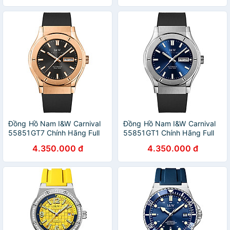
Cấp BH 60T (Máy Cơ Tự
Cấp BH 60T (Máy Cơ Tự
Động)
Động)
Đồng Hồ Nam I&W Carnival
Đồng Hồ Nam I&W Carnival
55851GT7 Chính Hãng Full
55851GT1 Chính Hãng Full
Box Chống Nước Kính
Box Chống Nước Kính
4.350.000 đ
4.350.000 đ
Chống Xước Dây Silicon Cao
Chống Xước Dây Silicon Cao
Cấp BH 60T (Máy Cơ Tự
Cấp BH 60T (Máy Cơ Tự
Động)
Động)