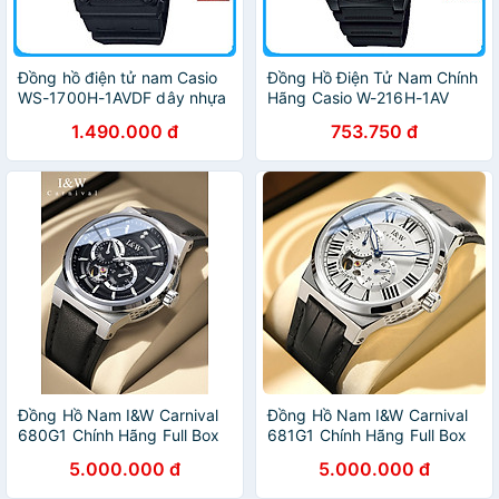
Đồng hồ điện tử nam Casio
Đồng Hồ Điện Tử Nam Chính
WS-1700H-1AVDF dây nhựa
Hãng Casio W-216H-1AV
Dây Nhựa
1.490.000 đ
753.750 đ
Đồng Hồ Nam I&W Carnival
Đồng Hồ Nam I&W Carnival
680G1 Chính Hãng Full Box
681G1 Chính Hãng Full Box
Chống Nước Kính Chống
Chống Nước Kính Chống
5.000.000 đ
5.000.000 đ
Xước Dây Da Cao Cấp BH 5
Xước Dây Da Cao Cấp BH 5
NAM
NAM