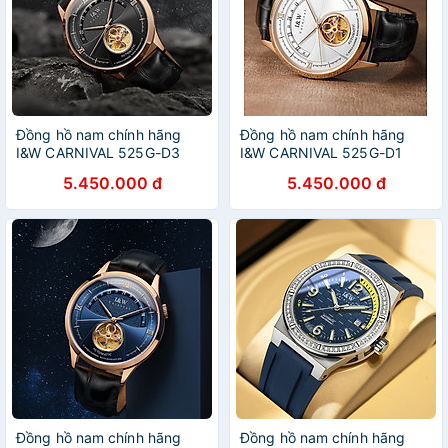
Đồng hồ nam chính hãng
Đồng hồ nam chính hãng
I&W CARNIVAL 525G-D3
I&W CARNIVAL 525G-D1
Kính sapphire ,chống
Kính sapphire ,chống
5.450.000 đ
5.450.000 đ
xước,Chống nước 30m ,Bảo
xước,Chống nước 30m ,Bảo
hành dài hạn,Máy cơ
hành dài hạn,Máy cơ
(Automatic),Dây da cao
(Automatic),Dây da cao
cấp,thiết kế lộ cơ thể thao
cấp,thiết kế lộ cơ thể thao
Đồng hồ nam chính hãng
Đồng hồ nam chính hãng