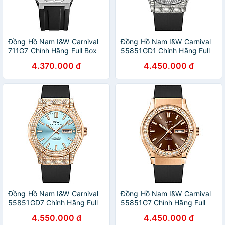
Đồng Hồ Nam I&W Carnival
Đồng Hồ Nam I&W Carnival
711G7 Chính Hãng Full Box
55851GD1 Chính Hãng Full
Chống Nước Kính Chống
Box Chống Nước Kính
4.370.000 đ
4.450.000 đ
Xước Dây Thép Cao Cấp
Chống Xước Dây Silicon Cao
BH24T (Máy Cơ Tự Động)
Cấp BH 60T (Máy Cơ Tự
Động)
Đồng Hồ Nam I&W Carnival
Đồng Hồ Nam I&W Carnival
55851GD7 Chính Hãng Full
55851G7 Chính Hãng Full
Box Chống Nước Kính
Box Chống Nước Kính
4.550.000 đ
4.450.000 đ
Chống Xước Dây Silicon Cao
Chống Xước Dây Silicon Cao