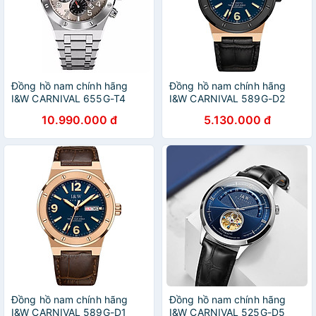
Đồng hồ nam chính hãng
Đồng hồ nam chính hãng
I&W CARNIVAL 655G-T4
I&W CARNIVAL 589G-D2
Kính sapphire ,chống xước
Kính sapphire ,chống
10.990.000 đ
5.130.000 đ
,Chống nước 50m ,Bảo hành
xước,Chống nước ,Bảo hành
24 tháng,Máy cơ
dài hạn,Máy cơ
(Automatic),dây
(Automatic),Dây da cao
thép không gỉ 316L
cấp,thiết kế lộ cơ thể thao
Đồng hồ nam chính hãng
Đồng hồ nam chính hãng
I&W CARNIVAL 589G-D1
I&W CARNIVAL 525G-D5