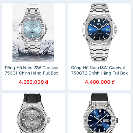
Đồng Hồ Nam I&W Carnival
Đồng Hồ Nam I&W Carnival
750G1 Chính Hãng Full Box
750GT2 Chính Hãng Full Box
Chống Nước Kính Chống
Chống Nước Kính Chống
4.650.000 đ
4.480.000 đ
Xước Dây Thép Cao Cấp
Xước Dây Thép Cao Cấp
BH24T (Máy Cơ Tự Động)
BH24T (Máy Cơ Tự Động)