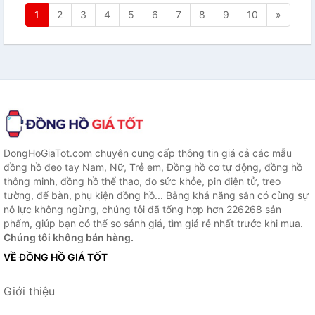
1
2
3
4
5
6
7
8
9
10
»
DongHoGiaTot.com chuyên cung cấp thông tin giá cả các mẫu
đồng hồ đeo tay Nam, Nữ, Trẻ em, Đồng hồ cơ tự động, đồng hồ
thông minh, đồng hồ thể thao, đo sức khỏe, pin điện tử, treo
tường, để bàn, phụ kiện đồng hồ... Bằng khả năng sẵn có cùng sự
nỗ lực không ngừng, chúng tôi đã tổng hợp hơn 226268 sản
phẩm, giúp bạn có thể so sánh giá, tìm giá rẻ nhất trước khi mua.
Chúng tôi không bán hàng.
VỀ ĐỒNG HỒ GIÁ TỐT
Giới thiệu