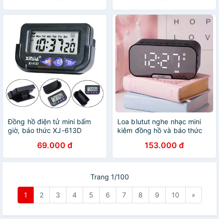
Đồng hồ điện tử mini bấm
Loa blutut nghe nhạc mini
giờ, báo thức XJ-613D
kiêm đồng hồ và báo thức
69.000 đ
153.000 đ
Trang 1/100
1
2
3
4
5
6
7
8
9
10
»