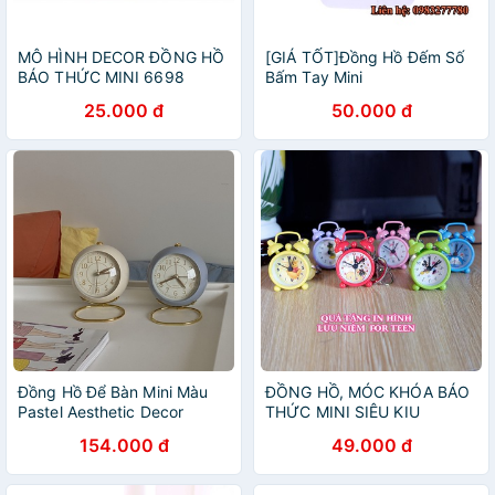
MÔ HÌNH DECOR ĐỒNG HỒ
[GIÁ TỐT]Đồng Hồ Đếm Số
BÁO THỨC MINI 6698
Bấm Tay Mini
25.000 đ
50.000 đ
Đồng Hồ Để Bàn Mini Màu
ĐỒNG HỒ, MÓC KHÓA BÁO
Pastel Aesthetic Decor
THỨC MINI SIÊU KIU
154.000 đ
49.000 đ