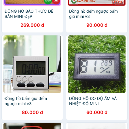
ĐỒNG HỒ BÁO THỨC ĐỂ
Đồng hồ đếm ngược bấm
BÀN MINI ĐẸP
giờ mini v3
269.000 đ
90.000 đ
Đồng hồ bấm giờ đếm
ĐỒNG HỒ ĐO ĐỘ ẨM VÀ
ngược mini v3
NHIỆT ĐỘ MINI
80.000 đ
60.000 đ