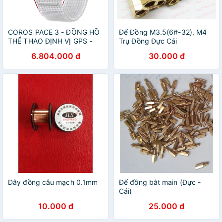
COROS PACE 3 - ĐỒNG HỒ
Đế Đồng M3.5(6#-32), M4
THỂ THAO ĐỊNH VỊ GPS -
Trụ Đồng Đực Cái
WPACE3-BLK-N , WPACE3-
6.804.000 đ
30.000 đ
WHT-N , WPACE3-BLK ,
WPACE3-WHT, WPACE3-INK
,WPACE3-CHK
Dây đồng câu mạch 0.1mm
Đế đồng bắt main (Đực -
Cái)
10.000 đ
25.000 đ