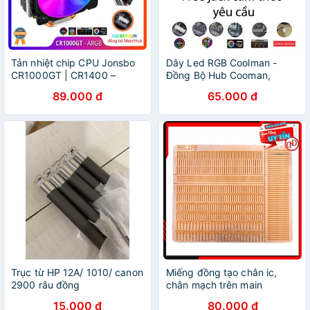
Tản nhiệt chip CPU Jonsbo
Dây Led RGB Coolman -
CR1000GT | CR1400 –
Đồng Bộ Hub Cooman,
ARGB Rainbow 5V 3Pin, Fan
Coolmoon
89.000 đ
65.000 đ
12cm, 4 ống đồng, đồng bộ
Led với Hub/Mainboard
Trục từ HP 12A/ 1010/ canon
Miếng đồng tạo chân ic,
2900 râu đồng
chân mạch trên main
15.000 đ
80.000 đ