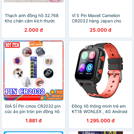
Thạch anh đồng hồ 32.768
Vỉ 5 Pin Maxell Camelion
Khz chân cắm kích thước
CR2032 hàng Japan cho
2x6mm và 3x8mm(1 con)
điều khiển,đồ chơi đồng hồ
2.000 đ
25.000 đ
GIÁ SỈ Pin cmos CR2032 pin
Đồng hồ thông minh trẻ em
cúc áo pin tròn pin đồng hồ
KT18 WONLEX , 4G Android
máy tính..
, gọi video , định vi GPS ,
1.881 đ
1.295.000 đ
WIFI