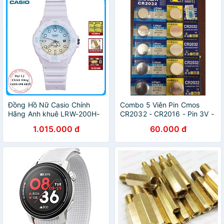
Đồng Hồ Nữ Casio Chính
Combo 5 Viên Pin Cmos
Hãng Anh khuê LRW-200H-
CR2032 - CR2016 - Pin 3V -
2E2V Dây Nhựa - Thương
Pin Loại Tốt cho máy tính,
1.015.000 đ
60.000 đ
Hiệu Nhật Bản
laptop, các thiết bị điện,
đồng hồ, huyết áp