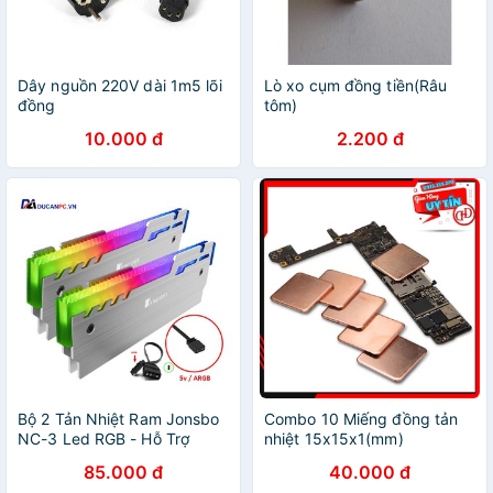
Dây nguồn 220V dài 1m5 lõi
Lò xo cụm đồng tiền(Râu
đồng
tôm)
10.000 đ
2.200 đ
Bộ 2 Tản Nhiệt Ram Jonsbo
Combo 10 Miếng đồng tản
NC-3 Led RGB - Hỗ Trợ
nhiệt 15x15x1(mm)
Đồng Bộ Hub Coolmoon /
85.000 đ
40.000 đ
Đồng Bộ Mainboard