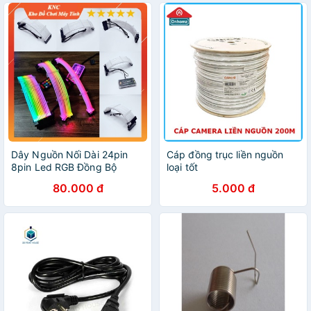
Dây Nguồn Nối Dài 24pin
Cáp đồng trục liền nguồn
8pin Led RGB Đồng Bộ
loại tốt
Mainboard, Đồng Bộ Hub
80.000 đ
5.000 đ
Coomoon RGB, hàng Ambino