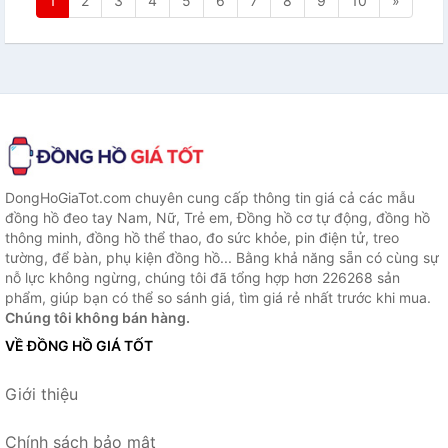
1
2
3
4
5
6
7
8
9
10
»
DongHoGiaTot.com chuyên cung cấp thông tin giá cả các mẫu
đồng hồ đeo tay Nam, Nữ, Trẻ em, Đồng hồ cơ tự động, đồng hồ
thông minh, đồng hồ thể thao, đo sức khỏe, pin điện tử, treo
tường, để bàn, phụ kiện đồng hồ... Bằng khả năng sẵn có cùng sự
nỗ lực không ngừng, chúng tôi đã tổng hợp hơn 226268 sản
phẩm, giúp bạn có thể so sánh giá, tìm giá rẻ nhất trước khi mua.
Chúng tôi không bán hàng.
VỀ ĐỒNG HỒ GIÁ TỐT
Giới thiệu
Chính sách bảo mật