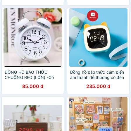
ĐỒNG HỒ BÁO THỨC
Đồng hồ báo thức cảm biến
CHUÔNG REO (LỚN) -Có
âm thanh dễ thương có đèn
đèn led- Cam kết như hình
led (PetTV), đồng hồ đếm
85.000 đ
235.000 đ
ngược kiêm đèn ngủ tự
động tắt