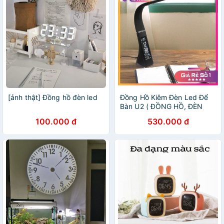
[ảnh thật] Đồng hồ đèn led
Đồng Hồ Kiêm Đèn Led Để
Bàn U2 ( ĐỒNG HỒ, ĐÈN
LED, BÁO THỨC, LỊCH,
100.000 đ
530.000 đ
NHIỆT KẾ )