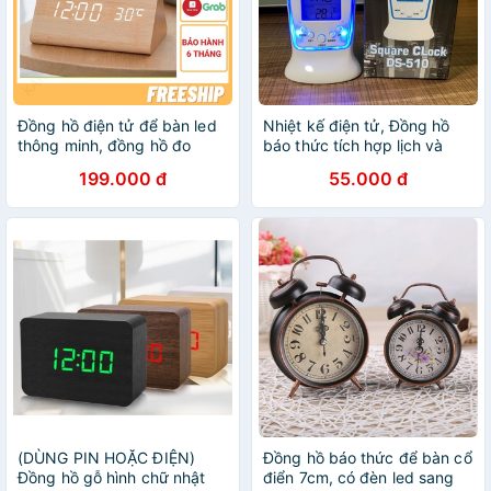
Đồng hồ điện tử để bàn led
Nhiệt kế điện tử, Đồng hồ
thông minh, đồng hồ đo
báo thức tích hợp lịch và
nhiệt độ phòng điện tử bằng
đèn LED - MSP 510
199.000 đ
55.000 đ
gỗ đèn led để bàn + Tặng
Pin
(DÙNG PIN HOẶC ĐIỆN)
Đồng hồ báo thức để bàn cổ
Đồng hồ gỗ hình chữ nhật
điển 7cm, có đèn led sang