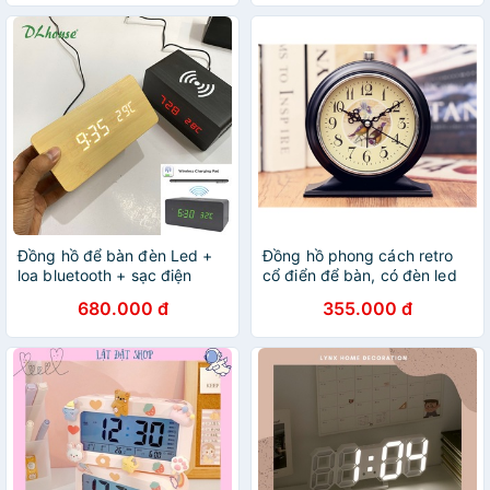
Đồng hồ để bàn đèn Led +
Đồng hồ phong cách retro
loa bluetooth + sạc điện
cổ điển để bàn, có đèn led
thoại không dây
SR6L
680.000 đ
355.000 đ