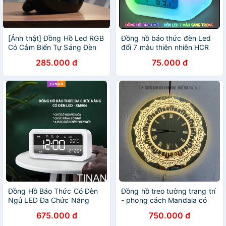
[Ảnh thật] Đồng Hồ Led RGB
Đồng hồ báo thức đèn Led
Có Cảm Biến Tự Sáng Đèn
đổi 7 màu thiên nhiên HCR
285.000 đ
75.000 đ
Đồng Hồ Báo Thức Có Đèn
Đồng hồ treo tường trang trí
Ngủ LED Đa Chức Năng
- phong cách Mandala có
XM906
đèn led
675.000 đ
750.000 đ