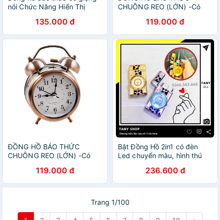
nói Chức Năng Hiển Thị
CHUÔNG REO (LỚN) -Có
Nhiệt Độ bằng ĐÈN LED
đèn led- Cam kết như hình
135.000 đ
119.000 đ
HÀNG CHUẨN
ĐỒNG HỒ BÁO THỨC
Bật Đồng Hồ 2in1 có đèn
CHUÔNG REO (LỚN) -Có
Led chuyển màu, hình thú
đèn led- Cam kết như hình
nhiều mẫu - TANY SHOP
119.000 đ
236.600 đ
hàng chuẩn
DH01
Trang 1/100