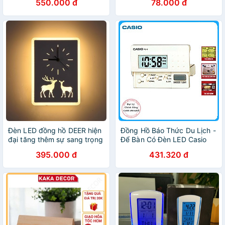
550.000 đ
78.000 đ
Đèn LED đồng hồ DEER hiện
Đồng Hồ Báo Thức Du Lịch -
đại tăng thêm sự sang trọng
Để Bàn Có Đèn LED Casio
cho không gian
PQ-10-7R
395.000 đ
431.320 đ