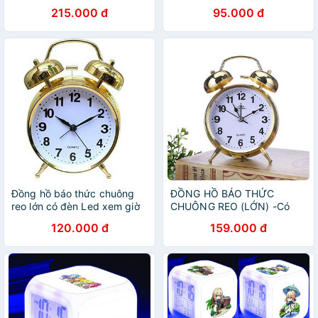
đèn led, để bàn cỡ nhỏ
trọng & tinh tế
215.000 đ
95.000 đ
Đồng hồ báo thức chuông
ĐỒNG HỒ BÁO THỨC
reo lớn có đèn Led xem giờ
CHUÔNG REO (LỚN) -Có
ban đêm size lớn
đèn led- Cam kết như hình
120.000 đ
159.000 đ
hàng chuẩn