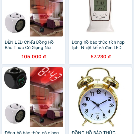
ĐÈN LED Chiếu Đồng Hồ
Đồng hồ báo thức tích hợp
Báo Thức Có Giọng Nói
lịch, Nhiệt kế và đèn LED
Chức Năng Hiển Thị Nhiệt
Sang trọng - MSP 501
105.000 đ
57.230 đ
Độ
Đồng hồ báo thức có giọng
ĐỒNG HỒ BÁO THỨC