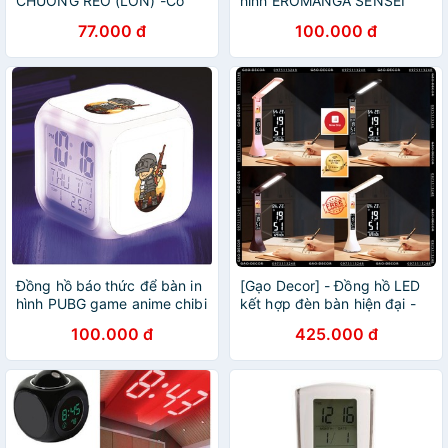
CHUÔNG REO (LỚN) -Có
hình EROMANGA SENSEI
đèn led- cổ điển Cam kết
anime chibi đèn LED đổi màu
77.000 đ
100.000 đ
như hình
Đồng hồ báo thức để bàn in
[Gạo Decor] - Đồng hồ LED
hình PUBG game anime chibi
kết hợp đèn bàn hiện đại -
đèn LED đổi màu
Chống cận thị - Chống gù
100.000 đ
425.000 đ