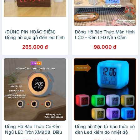
(DÙNG PIN HOẶC ĐIỆN)
Đồng Hồ Báo Thức Màn Hình
Đồng hồ cục gỗ đèn led hình
LCD - Đèn LED Nền Cảm
chữ nhật (cỡ trung)
Biến Đa Chức Năng
265.000 đ
98.000 đ
Đồng Hồ Báo Thức Có Đèn
Đồng hồ điện tử báo thức có
Ngủ LED Tròn XM908, Điều
đèn Led kiêm đo nhiệt độ
Khiển Chạm Cảm Ứng
phòng HCM