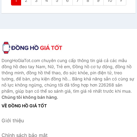
1
2
3
4
5
6
7
8
9
10
»
DongHoGiaTot.com chuyên cung cấp thông tin giá cả các mẫu
đồng hồ đeo tay Nam, Nữ, Trẻ em, Đồng hồ cơ tự động, đồng hồ
thông minh, đồng hồ thể thao, đo sức khỏe, pin điện tử, treo
tường, để bàn, phụ kiện đồng hồ... Bằng khả năng sẵn có cùng sự
nỗ lực không ngừng, chúng tôi đã tổng hợp hơn 226268 sản
phẩm, giúp bạn có thể so sánh giá, tìm giá rẻ nhất trước khi mua.
Chúng tôi không bán hàng.
VỀ ĐỒNG HỒ GIÁ TỐT
Giới thiệu
Chính sách bảo mật