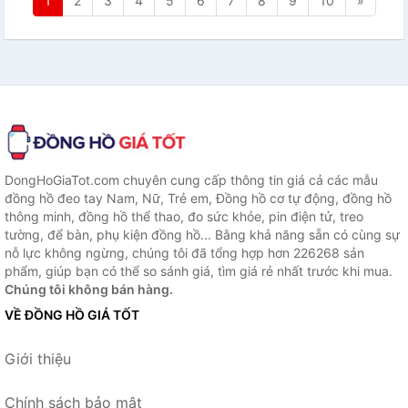
1
2
3
4
5
6
7
8
9
10
»
DongHoGiaTot.com chuyên cung cấp thông tin giá cả các mẫu
đồng hồ đeo tay Nam, Nữ, Trẻ em, Đồng hồ cơ tự động, đồng hồ
thông minh, đồng hồ thể thao, đo sức khỏe, pin điện tử, treo
tường, để bàn, phụ kiện đồng hồ... Bằng khả năng sẵn có cùng sự
nỗ lực không ngừng, chúng tôi đã tổng hợp hơn 226268 sản
phẩm, giúp bạn có thể so sánh giá, tìm giá rẻ nhất trước khi mua.
Chúng tôi không bán hàng.
VỀ ĐỒNG HỒ GIÁ TỐT
Giới thiệu
Chính sách bảo mật