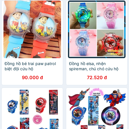
Đồng hồ bé trai paw patrol
Đồng hồ elsa, nhện
biệt đội cứu hộ
spireman, chú chó cứu hộ
paw patral cho bé trai bé gái
90.000 đ
72.520 đ
đồng hồ cho bé gái có đèn
nhấp nháy