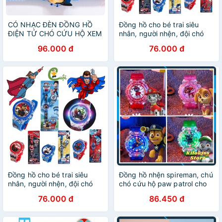
CÓ NHẠC ĐÈN ĐỒNG HỒ
Đồng hồ cho bé trai siêu
ĐIỆN TỬ CHÓ CỨU HỘ XEM
nhân, người nhện, đội chó
GIỜ CÓ NHẠC ĐÈN
cứu hộ, mickey ZG Boutique
96.000 đ
76.000 đ
Đồng hồ cho bé trai siêu
Đồng hồ nhện spireman, chú
nhân, người nhện, đội chó
chó cứu hộ paw patrol cho
cứu hộ, mickey Cuội Store
bé trai có đèn nhấp nháy
76.000 đ
86.450 đ