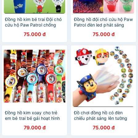
Đồng hồ kim bé trai Đội chó
Đồng hồ đội chó cứu hộ Paw
cứu hộ Paw Patrol chống
Patrol đèn led phát sáng
nước mặt nhựa cứng an
Đồng hồ kim cho bé trai bé
75.000 đ
75.000 đ
toàn
gái
Đồng hồ kim xoay cho trẻ
Đồ chơi đồng hồ có đèn
em bé trai bé gái hoạt hình
chiếu phát sáng lên tường
đội chó cứu hộ Paw Patrol
hình đội chó cứu hộ Paw
79.000 đ
75.000 đ
chống nước nhẹ
Patrol điện tử cho bé trai