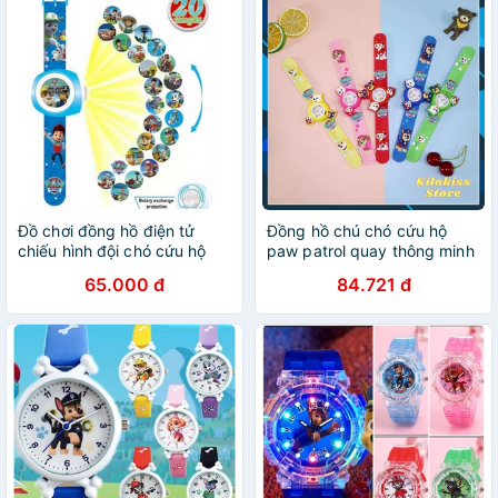
Đồ chơi đồng hồ điện tử
Đồng hồ chú chó cứu hộ
chiếu hình đội chó cứu hộ
paw patrol quay thông minh
Paw patrol cho bé trai
360 độ cho bé gái bé trai
65.000 đ
84.721 đ