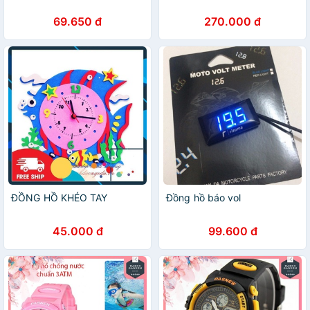
69.650 đ
270.000 đ
ĐỒNG HỒ KHÉO TAY
Đồng hồ báo vol
45.000 đ
99.600 đ