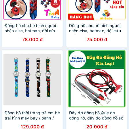
Đồng hồ cho bé hình người
Đồng hồ cho bé hình người
nhện elsa, batman, đội cứu
nhện elsa, batman, đội cứu
hộ, 24 hình E128
hộ, ninja chiếu hình ảnh lên
78.000 đ
75.000 đ
tường người nhện E128
Đồng hồ thời trang trẻ em bé
Dậy đo đồng hồ,Que đo
trai hình máy bay / banh /
đồng hồ, dây đo đồng hồ số
tàu cướp biển / xe cứu hỏa
129.000 đ
20.000 đ
PKHRTE017