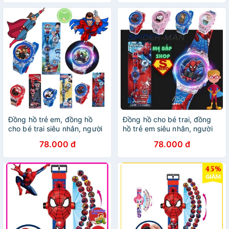
nhấp nháy có nhạc
bé từ 1 đến 10 tuổi
Đồng hồ trẻ em, đồng hồ
Đồng hồ cho bé trai, đồng
cho bé trai siêu nhân, người
hồ trẻ em siêu nhân, người
nhện, đội chó cứu hộ, micky
nhện, đội chó cứu hộ,
78.000 đ
78.000 đ
Xuân Cường Kids cho bé từ
mickey Mẹ Bắp Shop cho bé
1 đến 10 tuổi
từ 1 đến 10 tuổi