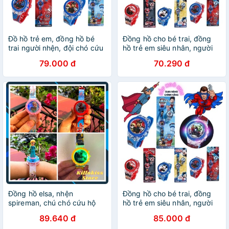
Đồ hồ trẻ em, đồng hồ bé
Đồng hồ cho bé trai, đồng
trai người nhện, đội chó cứu
hồ trẻ em siêu nhân, người
hộ pawpatrol, mcqueen,
nhện, đội chó cứu hộ,
79.000 đ
70.290 đ
micky cho bé trai từ 1 đến
mickey ZalacKids cho bé từ
10 tuổi
1 đến 10 tuổi
Đồng hồ elsa, nhện
Đồng hồ cho bé trai, đồng
spireman, chú chó cứu hộ
hồ trẻ em siêu nhân, người
paw patral cho bé trai bé gái
nhện, đội chó cứu hộ,
89.640 đ
85.000 đ
đồng hồ cho bé gái có đèn
mickey Bắp Ngô Kids cho