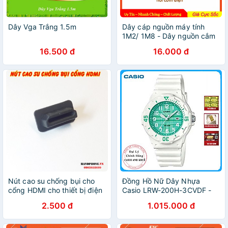
Dây Vga Trắng 1.5m
Dây cáp nguồn máy tính
1M2/ 1M8 - Dây nguồn cắm
nồi cơm điện (màu đen)
16.500 đ
16.000 đ
Nút cao su chống bụi cho
Đồng Hồ Nữ Dây Nhựa
cổng HDMI cho thiết bị điện
Casio LRW-200H-3CVDF -
tử, máy tính, ti vi, âm li, màn
Trắng Xanh
2.500 đ
1.015.000 đ
hình, máy chiếu...