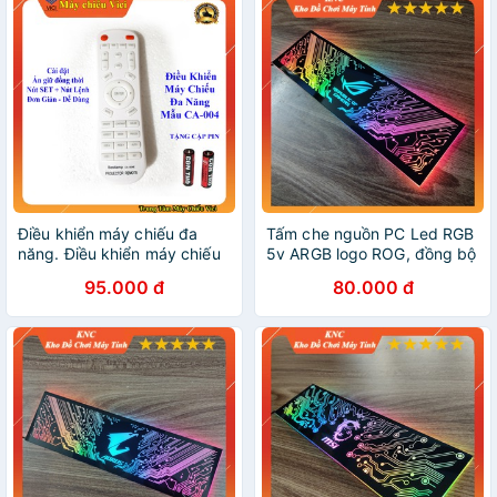
Điều khiển máy chiếu đa
Tấm che nguồn PC Led RGB
năng. Điều khiển máy chiếu
5v ARGB logo ROG, đồng bộ
đa năng màu trắng dùng
màu Hub Coolmoon, hình
95.000 đ
80.000 đ
cho các máy chiếu hiện nay.
mạch điện vô cực