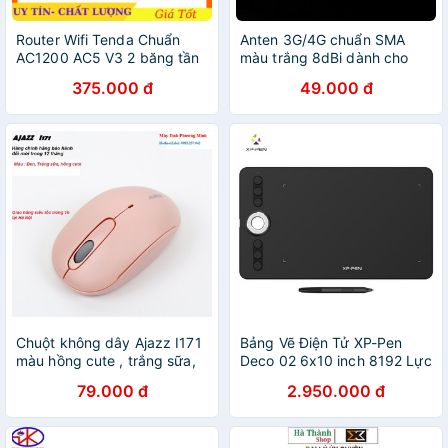
Router Wifi Tenda Chuẩn
Anten 3G/4G chuẩn SMA
AC1200 AC5 V3 2 băng tần
màu trắng 8dBi dành cho
- chính hãng- Bảo Hành 3
Huawei B681, B683, B686,
375.000 đ
49.000 đ
Năm- Màu Trắng
B593, B310, B315, E5186
Chuột không dây Ajazz I171
Bảng Vẽ Điện Tử XP-Pen
màu hồng cute , trắng sữa,
Deco 02 6x10 inch 8192 Lực
đen - Hàng chính hãng bảo
Nhấn, Vòng Xoay Dial Bạc
79.000 đ
2.950.000 đ
hành 12 tháng
(Tặng Găng Tay Họa Sĩ)