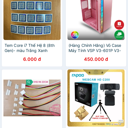
Tem Core i7 Thế Hệ 8 (8th
(Hàng Chính Hãng) Vỏ Case
Gen)- màu Trắng Xanh
Máy Tính VSP V3-601P V3-
603P - Màu Hồng / Màu
6.000 đ
450.000 đ
Trắng