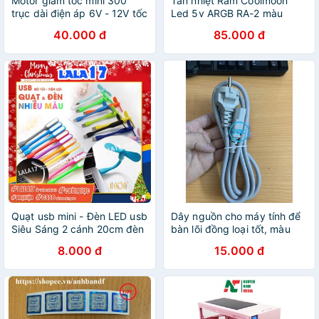
Motor giảm tốc mini 300
Tản nhiệt Ram Coolmoon
trục dài điện áp 6V - 12V tốc
Led 5v ARGB RA-2 màu
độ 24 - 48 vòng chạy êm -
trắng, đồng bộ màu
40.000 đ
85.000 đ
LK0175
Mainboard, Hub coolmoon
Quạt usb mini - Đèn LED usb
Dây nguồn cho máy tính để
Siêu Sáng 2 cánh 20cm đèn
bàn lõi đồng loại tốt, màu
ngủ cắm sạc dự phòng điện
trắng.
8.000 đ
15.000 đ
thoại laptop màu đen trắng
đỏ xanh hồng