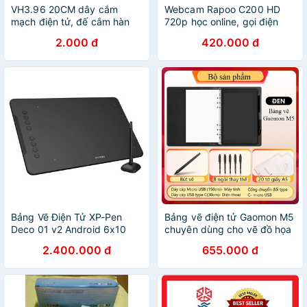
VH3.96 20CM dây cắm
Webcam Rapoo C200 HD
mạch điện tử, đế cắm hàn
720p học online, gọi điện
mạch header 3.96 mm
video, webcam họp trực
2.000 đ
420.000 đ
tuyến, Live Stream Hàng
chính hãng, cắm là chạy
Bảng Vẽ Điện Tử XP-Pen
Bảng vẽ điện tử Gaomon M5
Deco 01 v2 Android 6x10
chuyên dùng cho vẽ đồ họa
Inch Lực Nhấn 8192
và dạy online
2.400.000 đ
655.000 đ