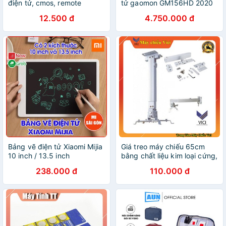
điện tử, cmos, remote
tử gaomon GM156HD 2020
12.500 đ
4.750.000 đ
Bảng vẽ điện tử Xiaomi Mijia
Giá treo máy chiếu 65cm
10 inch / 13.5 inch
bằng chất liệu kim loại cứng,
màu trắng. Vici phân phối
238.000 đ
110.000 đ
giá treo máy chiếu chính
hãng