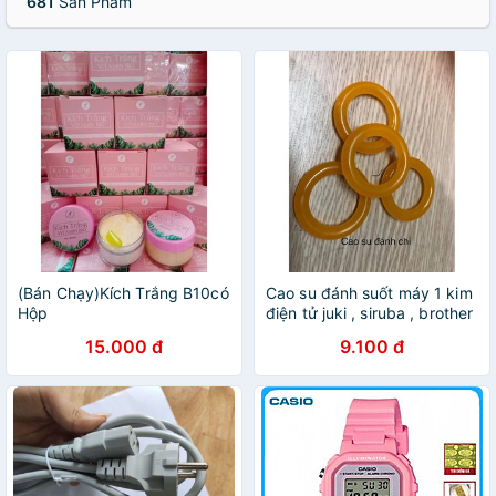
681
Sản Phẩm
(Bán Chạy)Kích Trắng B10có
Cao su đánh suốt máy 1 kim
Hộp
điện tử juki , siruba , brother
15.000 đ
9.100 đ