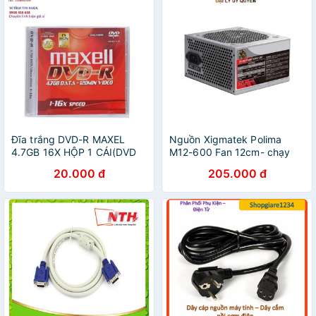
Đĩa trắng DVD-R MAXEL
Nguồn Xigmatek Polima
4.7GB 16X HỘP 1 CÁI(DVD
M12-600 Fan 12cm- chạy
TRẮNG )
máy văn phòng
20.000 đ
205.000 đ