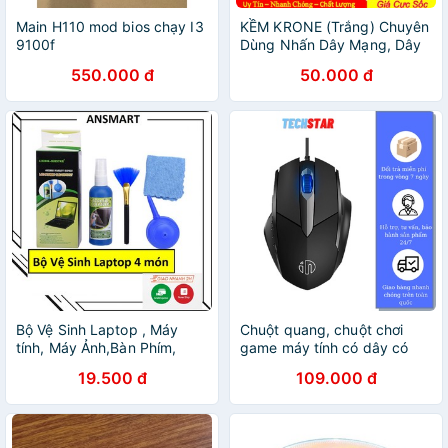
Main H110 mod bios chạy I3
KỀM KRONE (Trắng) Chuyên
9100f
Dùng Nhấn Dây Mạng, Dây
Điện Thoại- Tool nhấn mạng
550.000 đ
50.000 đ
cao cấp. Kềm Nhấn Krone
Bộ Vệ Sinh Laptop , Máy
Chuột quang, chuột chơi
tính, Máy Ảnh,Bàn Phím,
game máy tính có dây có
Thiết bị điện tử 4 Món tiện
LED PW1 bảo hành điện tử
19.500 đ
109.000 đ
dụng
12 tháng