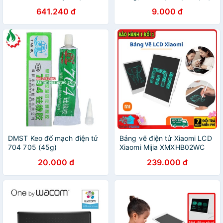
Điện
641.240 đ
9.000 đ
DMST Keo đổ mạch điện tử
Bảng vẽ điện tử Xiaomi LCD
704 705 (45g)
Xiaomi Mijia XMXHB02WC
20.000 đ
239.000 đ