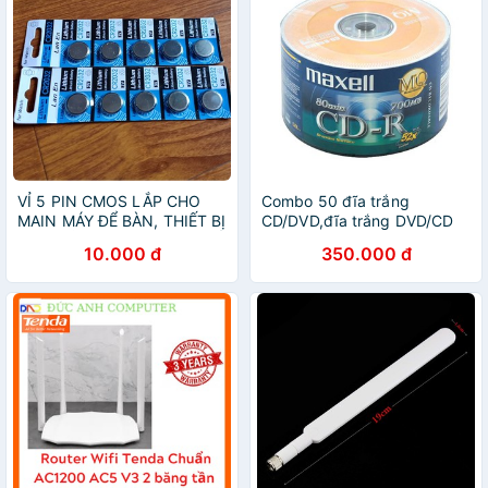
VỈ 5 PIN CMOS LẮP CHO
Combo 50 đĩa trắng
MAIN MÁY ĐỂ BÀN, THIẾT BỊ
CD/DVD,đĩa trắng DVD/CD
ĐIỆN TỬ, REMOTE, MỘT SỐ
10.000 đ
350.000 đ
DÒNG LAPTOP