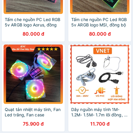
Tấm che nguồn PC Led RGB
Tấm che nguồn PC Led RGB
5v ARGB logo Aorus, đồng
5v ARGB logo MSI, đồng bộ
bộ màu Hub Coolmoon, hình
màu Hub Coolmoon, hình
80.000 đ
80.000 đ
mạch điện vô cực
mạch điện vô cực
Quạt tản nhiệt máy tính, Fan
Dây nguồn máy tính 1M-
Led trắng, Fan case
1.2M- 1.5M- 1.7m lõi đồng, lõi
Diamond U1 White Led RGB
hợp kim dùng cho máy
75.900 đ
11.700 đ
Dual Ring đồng bộ màu với
tính,máy in, nồi cơm điện...
bộ Hub Quạt Coolmoon