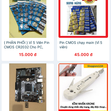
{ PHÂN PHỐI } Vỉ 5 Viên Pin
Pin CMOS chạy main (Vỉ 5
CMOS CR2032 Cho PC,
viên)
Laptop, Đò dùng điện tử
15.000 đ
45.000 đ