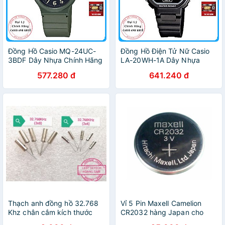
Đồng Hồ Casio MQ-24UC-
Đồng Hồ Điện Tử Nữ Casio
3BDF Dây Nhựa Chính Hãng
LA-20WH-1A Dây Nhựa
577.280 đ
641.240 đ
Thạch anh đồng hồ 32.768
Vỉ 5 Pin Maxell Camelion
Khz chân cắm kích thước
CR2032 hàng Japan cho
2x6mm và 3x8mm(1 con)
điều khiển,đồ chơi đồng hồ