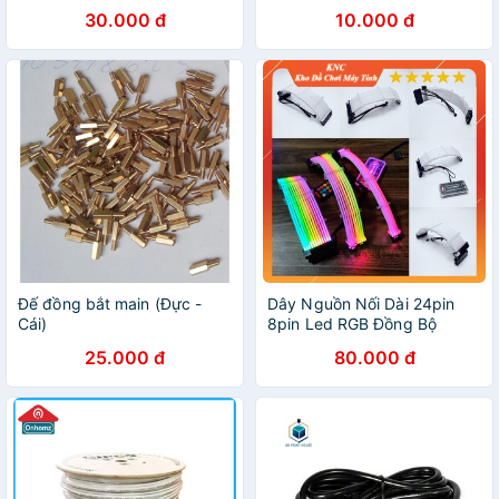
30.000 đ
10.000 đ
Đế đồng bắt main (Đực -
Dây Nguồn Nối Dài 24pin
Cái)
8pin Led RGB Đồng Bộ
Mainboard, Đồng Bộ Hub
25.000 đ
80.000 đ
Coomoon RGB, hàng Ambino