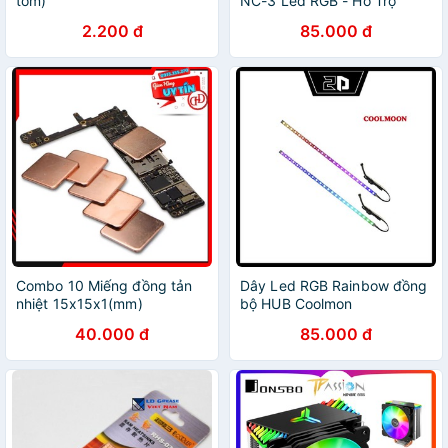
tôm)
NC-3 Led RGB - Hỗ Trợ
Đồng Bộ Hub Coolmoon /
2.200 đ
85.000 đ
Đồng Bộ Mainboard
Combo 10 Miếng đồng tản
Dây Led RGB Rainbow đồng
nhiệt 15x15x1(mm)
bộ HUB Coolmon
40.000 đ
85.000 đ