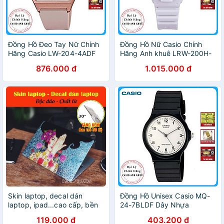
Đồng Hồ Đeo Tay Nữ Chính
Đồng Hồ Nữ Casio Chính
Hãng Casio LW-204-4ADF
Hãng Anh khuê LRW-200H-
Dây Nhựa
2E2V Dây Nhựa - Thương
876.000 đ
1.015.000 đ
Hiệu Nhật Bản
Skin laptop, decal dán
Đồng Hồ Unisex Casio MQ-
laptop, ipad...cao cấp, bền
24-7BLDF Dây Nhựa
đẹp, chất lừ - TẶNG KÈM
119.000 đ
403.200 đ
DAO TRỔ - MẪU DÀNH CHO