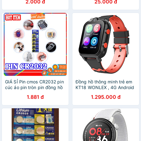
2.000 đ
25.000 đ
GIÁ SỈ Pin cmos CR2032 pin
Đồng hồ thông minh trẻ em
cúc áo pin tròn pin đồng hồ
KT18 WONLEX , 4G Android
máy tính..
, gọi video , định vi GPS ,
1.881 đ
1.295.000 đ
WIFI