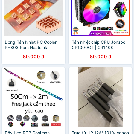
Đồng Tản Nhiệt PC Cooler
Tản nhiệt chip CPU Jonsbo
RHS03 Ram Heatsink
CR1000GT | CR1400 –
ARGB Rainbow 5V 3Pin, Fan
89.000 đ
89.000 đ
12cm, 4 ống đồng, đồng bộ
Led với Hub/Mainboard
Dây Led RGB Coolman -
Trục từ HP 12A/ 1010/ canon