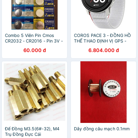
Combo 5 Viên Pin Cmos
COROS PACE 3 - ĐỒNG HỒ
CR2032 - CR2016 - Pin 3V -
THỂ THAO ĐỊNH VỊ GPS -
Pin Loại Tốt cho máy tính,
WPACE3-BLK-N , WPACE3-
60.000 đ
6.804.000 đ
laptop, các thiết bị điện,
WHT-N , WPACE3-BLK ,
đồng hồ, huyết áp
WPACE3-WHT, WPACE3-INK
,WPACE3-CHK
Đế Đồng M3.5(6#-32), M4
Dây đồng câu mạch 0.1mm
Trụ Đồng Đực Cái