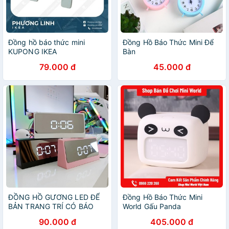
Đồng hồ báo thức mini
Đồng Hồ Báo Thức Mini Để
KUPONG IKEA
Bàn
79.000 đ
45.000 đ
ĐỒNG HỒ GƯƠNG LED ĐỂ
Đồng Hồ Báo Thức Mini
BẢN TRANG TRÍ CÓ BÁO
World Gấu Panda
THỨC VÀ NHIỆT ĐỘ RẺ
90.000 đ
405.000 đ
NHẤT THỊ TRƯỜNG