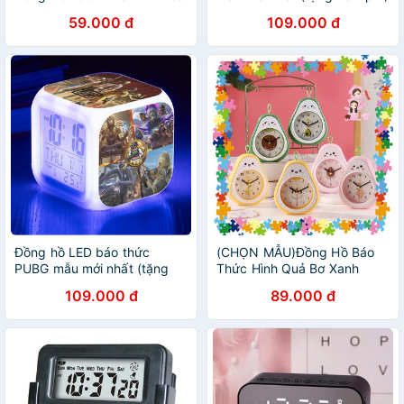
Thần Tài Cute [2 MÀU TUỲ
59.000 đ
109.000 đ
CHỌN]
Đồng hồ LED báo thức
(CHỌN MẪU)Đồng Hồ Báo
PUBG mẫu mới nhất (tặng
Thức Hình Quả Bơ Xanh
kèm pin)
Hồng Vàng Siêu Cute (Full
109.000 đ
89.000 đ
màu) GIÁ RẺ