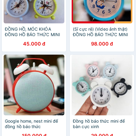
ĐỒNG HỒ, MÓC KHÓA
(Sỉ cực rẻ) (Video ảnh thật)
ĐỒNG HỒ BÁO THỨC MINI
ĐỒNG HỒ BÁO THỨC MINI
ĐỂ BÀN DỄ THƯƠNG -
45.000 đ
98.000 đ
ĐỒNG HỒ ĐỂ BÀN
Google home, nest mini đế
Đồng hồ báo thức mini để
đồng hồ báo thức
bàn cực xinh
150.000 đ
29.000 đ