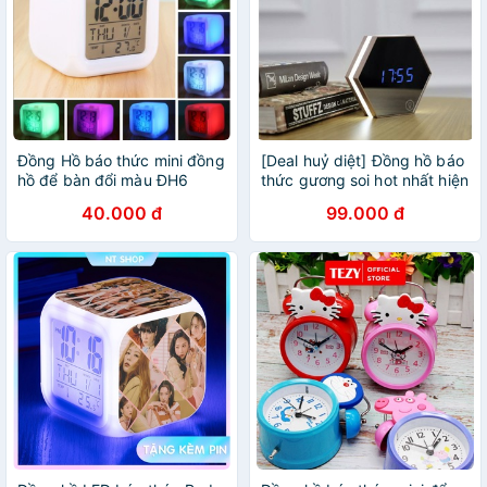
Đồng Hồ báo thức mini đồng
[Deal huỷ diệt] Đồng hồ báo
hồ để bàn đổi màu ĐH6
thức gương soi hot nhất hiện
nay
40.000 đ
99.000 đ