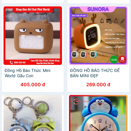
Đồng Hồ Báo Thức Mini
ĐỒNG HỒ BÁO THỨC ĐỂ
World Gấu Con
BÀN MINI ĐẸP
405.000 đ
269.000 đ