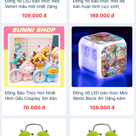
Đồng hồ LED báo thức Red
Đồng hồ báo thức mini để
Velvet mẫu mới nhất (tặng
bàn hoạt hình cực xinh,
kèm pin)
đồng hồ để bàn cực bền
109.000 đ
169.000 đ
báo thức cực to
Đồng Báo Thức Hot Nhất
Đồng hồ LED báo thức Mini
Hình Gấu Cosplay Xin Xắn
World Block Art (tặng kèm
Siêu To
pin)
70.000 đ
109.000 đ