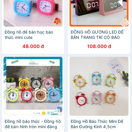
Đồng hồ để bàn học báo
ĐỒNG HỒ GƯƠNG LED ĐỂ
thức mini cute
BẢN TRANG TRÍ CÓ BÁO
THỨC VÀ NHIỆT ĐỘ RẺ
48.000 đ
108.000 đ
NHẤT THỊ TRƯỜNG INFINY
DECOR
Đồng hồ báo thức - Đồng hồ
Đồng Hồ Báo Thức Mini Để
để bàn hình tròn mini đáng
Bàn Đường Kính 4,5cm
yêu cho bé kiểu báo thức