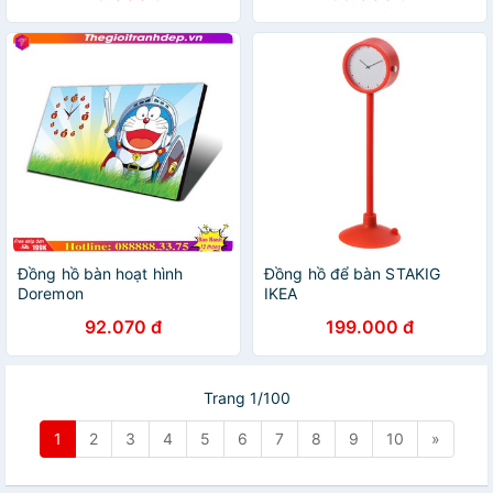
Đồng hồ bàn hoạt hình
Đồng hồ để bàn STAKIG
Doremon
IKEA
92.070 đ
199.000 đ
Trang 1/100
1
2
3
4
5
6
7
8
9
10
»