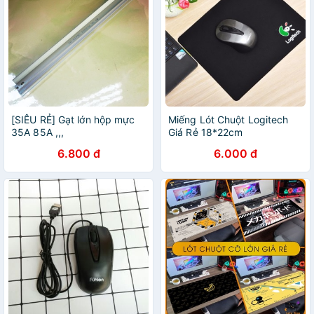
[SIÊU RẺ] Gạt lớn hộp mực
Miếng Lót Chuột Logitech
35A 85A ,,,
Giá Rẻ 18*22cm
6.800 đ
6.000 đ