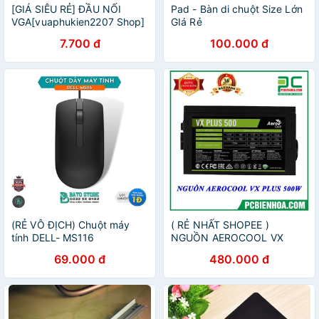
[GIÁ SIÊU RẺ] ĐẦU NỐI
Pad - Bàn di chuột Size Lớn
VGA[vuaphukien2207 Shop]
GIá Rẻ
7.700 đ
100.000 đ
(RẺ VÔ ĐỊCH) Chuột máy
( RẺ NHẤT SHOPEE )
tính DELL- MS116
NGUỒN AEROCOOL VX
PLUS 500W
69.000 đ
480.000 đ