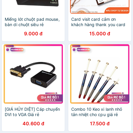
Miếng lót chuột pad mouse,
Card visit card cảm ơn
bàn di chuột siêu rẻ
khách hàng thank you card
20x24cm
rẻ đẹp
9.000 đ
15.000 đ
[GIÁ HỦY DIỆT] Cáp chuyển
Combo 10 Keo xi lanh nhỏ
DVI to VGA Giá rẻ
tản nhiệt cho cpu giá rẻ
[vuaphukien computer]
40.600 đ
17.500 đ