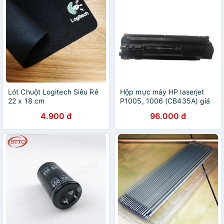
Lót Chuột Logitech Siêu Rẻ
Hộp mực máy HP laserjet
22 x 18 cm
P1005, 1006 (CB435A) giá
rẻ
4.900 đ
96.000 đ