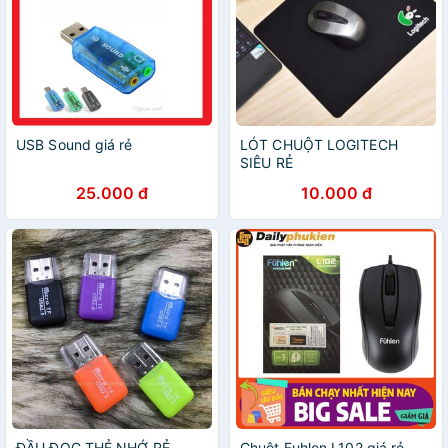
USB Sound giá rẻ
LÓT CHUỘT LOGITECH
SIÊU RẺ
25.000 đ
10.000 đ
ĐẦU ĐỌC THẺ NHỚ RẺ
Chuột Fuhlen L102 giá rẻ