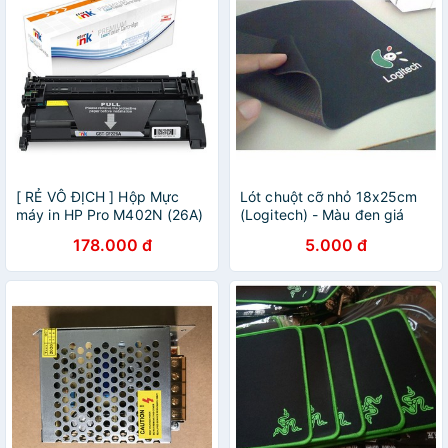
[ RẺ VÔ ĐỊCH ] Hộp Mực
Lót chuột cỡ nhỏ 18x25cm
máy in HP Pro M402N (26A)
(Logitech) - Màu đen giá
cực rẻ
178.000 đ
5.000 đ