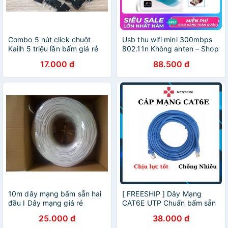
Combo 5 nút click chuột
Usb thu wifi mini 300mbps
Kailh 5 triệu lần bấm giá rẻ
802.11n Không anten – Shop
Hàng Cực Rẻ
17.000 đ
88.500 đ
10m dây mạng bấm sẵn hai
[ FREESHIP ] Dây Mạng
đầu I Dây mạng giá rẻ
CAT6E UTP Chuẩn bấm sẵn
2 đầu Giá Rẻ
25.000 đ
38.000 đ