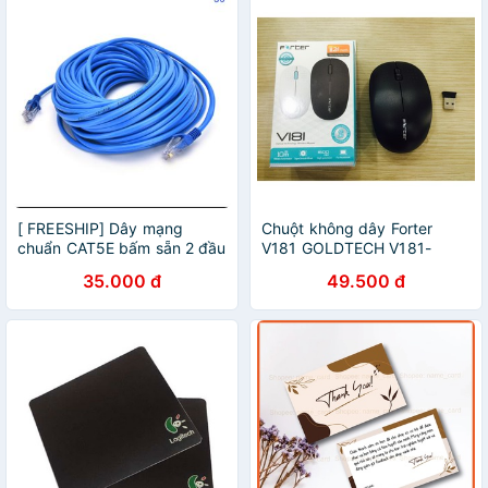
[ FREESHIP] Dây mạng
Chuột không dây Forter
chuẩn CAT5E bấm sẵn 2 đầu
V181 GOLDTECH V181-
Giá Rẻ
Chính hãng giá rẻ
35.000 đ
49.500 đ