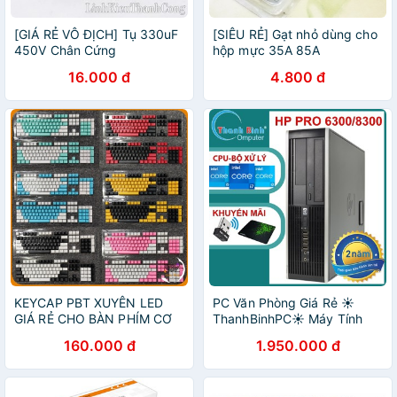
[GIÁ RẺ VÔ ĐỊCH] Tụ 330uF
[SIÊU RẺ] Gạt nhỏ dùng cho
450V Chân Cứng
hộp mực 35A 85A
(30x50mm)
16.000 đ
4.800 đ
KEYCAP PBT XUYÊN LED
PC Văn Phòng Giá Rẻ ☀️
GIÁ RẺ CHO BÀN PHÍM CƠ
ThanhBinhPC☀️ Máy Tính
Văn Phòng Giá Rẻ - HP Pro
160.000 đ
1.950.000 đ
6300/8300 (Pentium, Core
I3 I5 I7) - Bảo Hành 12T