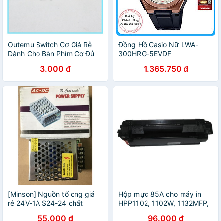
Outemu Switch Cơ Giá Rẻ
Đồng Hồ Casio Nữ LWA-
Dành Cho Bàn Phím Cơ Đủ
300HRG-5EVDF
Loại
3.000 đ
1.365.750 đ
[Minson] Nguồn tổ ong giá
Hộp mực 85A cho máy in
rẻ 24V-1A S24-24 chất
HPP1102, 1102W, 1132MFP,
lượng tốt
1212MFP (85A) giá rẻ
55.000 đ
96.000 đ