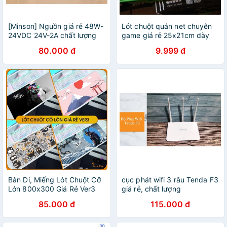
[Minson] Nguồn giá rẻ 48W-
Lót chuột quán net chuyên
24VDC 24V-2A chất lượng
game giá rẻ 25x21cm dày
tốt
2mm
80.000 đ
9.999 đ
Bàn Di, Miếng Lót Chuột Cỡ
cục phát wifi 3 râu Tenda F3
Lớn 800x300 Giá Rẻ Ver3
giá rẻ, chất lượng
85.000 đ
115.000 đ