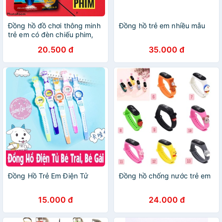
Đồng hồ đồ chơi thông minh
Đồng hồ trẻ em nhiều mẫu
trẻ em có đèn chiếu phim,
led chống nước, thể thao giá
20.500 đ
35.000 đ
rẻ cho bé trai, gái 3,4,5,6
tuổi
Đồng Hồ Trẻ Em Điện Tử
Đồng hồ chống nước trẻ em
15.000 đ
24.000 đ