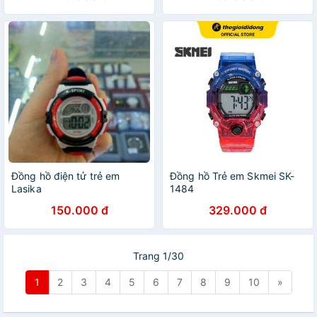
Đồng hồ điện tử trẻ em
Đồng hồ Trẻ em Skmei SK-
Lasika
1484
150.000 đ
329.000 đ
Trang 1/30
1
2
3
4
5
6
7
8
9
10
»