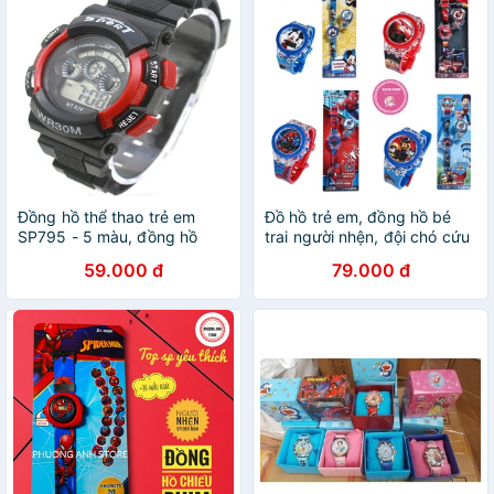
Đồng hồ thể thao trẻ em
Đồ hồ trẻ em, đồng hồ bé
SP795 - 5 màu, đồng hồ
trai người nhện, đội chó cứu
đeo tay trẻ em
hộ pawpatrol, mcqueen,
59.000 đ
79.000 đ
micky cho bé trai từ 1 đến
10 tuổi