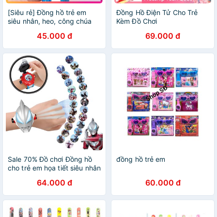
[Siêu rẻ] Đồng hồ trẻ em
Đồng Hồ Điện Tử Cho Trẻ
siêu nhân, heo, công chúa
Kèm Đồ Chơi
xem giờ kết hợp làm đồ chơi
45.000 đ
69.000 đ
cho bé
Sale 70% Đồ chơi Đồng hồ
đồng hồ trẻ em
cho trẻ em họa tiết siêu nhân
Ultraman độc đáo, Giá gốc
64.000 đ
60.000 đ
213,000 đ - 66A49