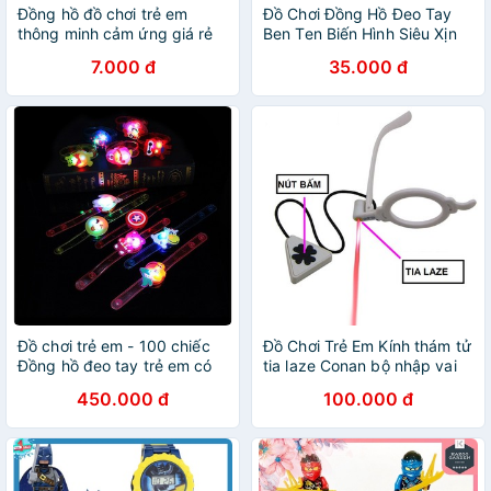
Đồng hồ đồ chơi trẻ em
Đồ Chơi Đồng Hồ Đeo Tay
thông minh cảm ứng giá rẻ
Ben Ten Biến Hình Siêu Xịn
cho nam và nữ
Dành Cho Trẻ Em
7.000 đ
35.000 đ
Đồ chơi trẻ em - 100 chiếc
Đồ Chơi Trẻ Em Kính thám tử
Đồng hồ đeo tay trẻ em có
tia laze Conan bộ nhập vai
đèn LED phát sáng - Vòng
thám tử Conan
450.000 đ
100.000 đ
tay phát sáng màu ngẫu
nhiên - An Toàn-Đẹp