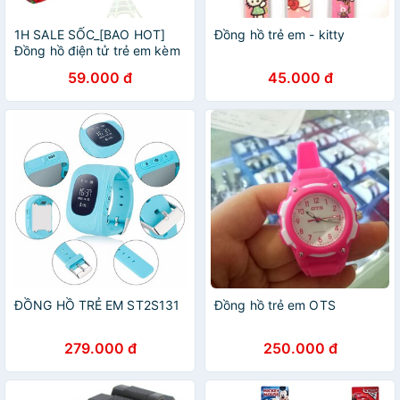
1H SALE SỐC_[BAO HOT]
Đồng hồ trẻ em - kitty
Đồng hồ điện tử trẻ em kèm
đồ chơi cực hay cho bé
59.000 đ
45.000 đ
nhiều mẫu để chọn
ĐỒNG HỒ TRẺ EM ST2S131
Đồng hồ trẻ em OTS
279.000 đ
250.000 đ