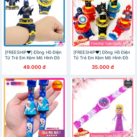
[FREESHIP❤️] Đồng Hồ Điện
[FREESHIP❤️] Đồng Hồ Điện
Tử Trẻ Em Kèm Mô Hình Đồ
Tử Trẻ Em Kèm Mô Hình Đồ
Chơi Đế Xoay Nhiều Nhân
Chơi Nhiều Nhân Vật Đế
49.000 đ
35.000 đ
Vật Lựa Chọn
Xoay Vui Nhộn