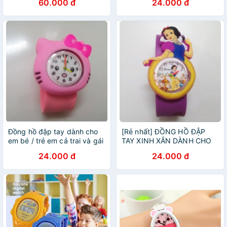
60.000 đ
24.000 đ
Đồng hồ đập tay dành cho
[Rẻ nhất] ĐỒNG HỒ ĐẬP
em bé / trẻ em cả trai và gái
TAY XINH XẮN DÀNH CHO
nhiều mẫu đẹp - ĐHB668
TRẺ EM / EM BÉ ĐA DẠNG
24.000 đ
24.000 đ
MẪU MÃ