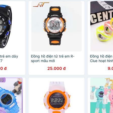
 trẻ em dây
Đồng hồ điện tử trẻ em R-
Đồng hồ điện
77
sport mẫu mới
Clue hoạt hìn
0 đ
25.000 đ
9.