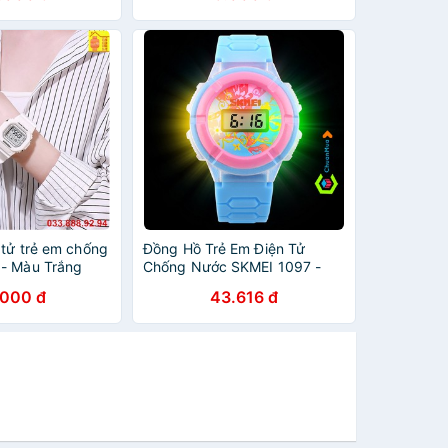
 tử trẻ em chống
Đồng Hồ Trẻ Em Điện Tử
- Màu Trắng
Chống Nước SKMEI 1097 -
DHA637
.000 đ
43.616 đ