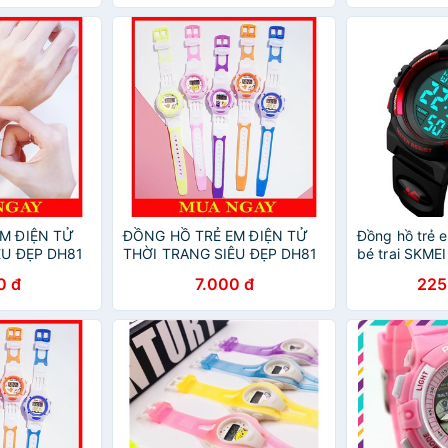
M ĐIỆN TỬ
ĐỒNG HỒ TRẺ EM ĐIỆN TỬ
Đồng hồ trẻ e
ÊU ĐẸP DH81
THỜI TRANG SIÊU ĐẸP DH81
bé trai SKME
0 đ
7.000 đ
225