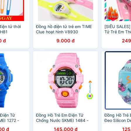
iện tử thời
Đồng hồ điện tử trẻ em TIME
[SIÊU SALES]
DH81
Clue hoạt hình V8930
Tử Trẻ Em Th
0 đ
9.000 đ
249
Điện Tử
Đồng Hồ Trẻ Em Điện Tử
Đồng Hồ Trẻ 
EI 1272 -
Chống Nước SKMEI 1484 -
Đeo Silicon 
DHA628
00 đ
145.000 đ
125