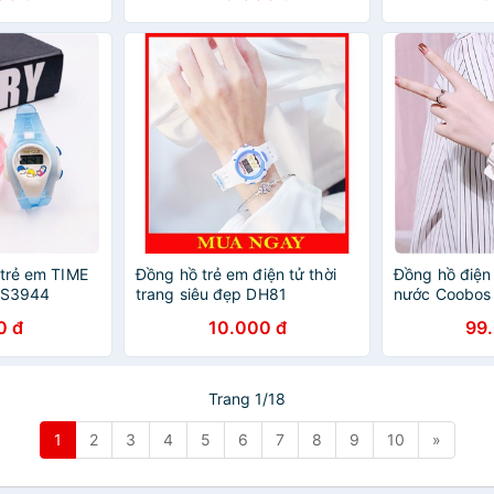
 trẻ em TIME
Đồng hồ trẻ em điện tử thời
Đồng hồ điện
 MS3944
trang siêu đẹp DH81
nước Coobos 
0 đ
10.000 đ
99
Trang 1/18
1
2
3
4
5
6
7
8
9
10
»