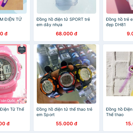
M ĐIỆN TỬ
Đồng hồ điện tử SPORT trẻ
Đồng hồ trẻ e
em dây nhựa
đẹp DH81
0 đ
68.000 đ
9.
Điện Tử Thể
Đồng hồ điện tử thể thao trẻ
Đồng hồ Điện
em Sport
Thể thao
00 đ
55.000 đ
15