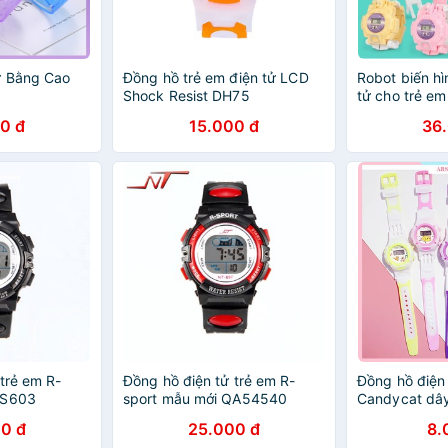
ử Bằng Cao
Đồng hồ trẻ em điện tử LCD
Robot biến hì
Shock Resist DH75
tử cho trẻ em
0 đ
15.000 đ
36
trẻ em R-
Đồng hồ điện tử trẻ em R-
Đồng hồ điện 
MS603
sport mẫu mới QA54540
Candycat dây
0 đ
25.000 đ
8.