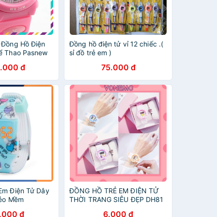
 Đồng Hồ Điện
Đồng hồ điện tử vỉ 12 chiếc .(
ể Thao Pasnew
sỉ đồ trẻ em )
.000 đ
75.000 đ
Em Điện Tử Dây
ĐỒNG HỒ TRẺ EM ĐIỆN TỬ
Dẻo Mềm
THỜI TRANG SIÊU ĐẸP DH81
.000 đ
6.000 đ