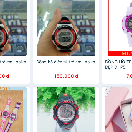
trẻ em Lasika
Đồng hồ điện tử trẻ em Lasika
ĐỒNG HỒ TR
ĐẸP DH75
00 đ
150.000 đ
7.