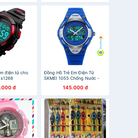
m điện tử cho
Đồng Hồ Trẻ Em Điện Tử
I s1266
SKMEI 1055 Chống Nước -
DHA488
.000 đ
145.000 đ