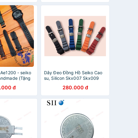
 Ae1200 - seiko
Dây Đeo Đồng Hồ Seiko Cao
andmade (Tặng
su, Silicon Skx007 Skx009
ây thay dây )
Sne279 Sne383
.000 đ
280.000 đ