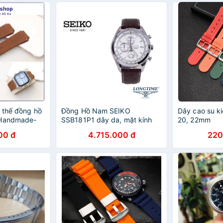
 thế đồng hồ
Đồng Hồ Nam SEIKO
Dây cao su ki
 Handmade-
SSB181P1 dây da, mặt kính
20, 22mm
 và Seiko 5
Hardlex Crystal (Kính Cứng)-
00 đ
4.715.000 đ
220
Bảo Hành 5 Năm Toàn Quốc