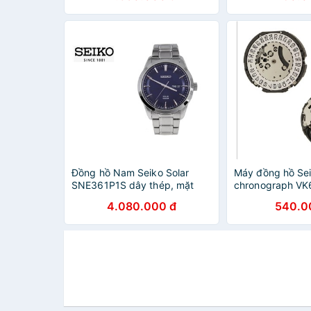
Đồng hồ Nam Seiko Solar
Máy đồng hồ Se
SNE361P1S dây thép, mặt
chronograph VK6
kính Hardlex Crystal (Kính
kim
4.080.000 đ
540.0
Cứng), BẢ