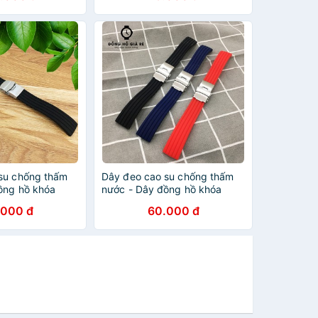
su chống thấm
Dây đeo cao su chống thấm
ồng hồ khóa
nước - Dây đồng hồ khóa
dòng Seiko
bấm lắp cho dòng Seiko
.000 đ
60.000 đ
 22mm
18mm 20mm 22mm