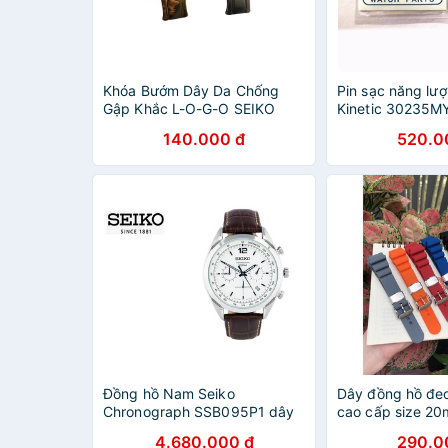
Khóa Bướm Dây Da Chống
Pin sạc năng lư
Gập Khắc L-O-G-O SEIKO
Kinetic 30235M
140.000 đ
520.0
Đồng hồ Nam Seiko
Dây đồng hồ đeo
Chronograph SSB095P1 dây
cao cấp size 2
da, mặt kính Hardlex Crystal
Tặng Kèm Dụng 
4.680.000 đ
290.0
(Kính Cứng)