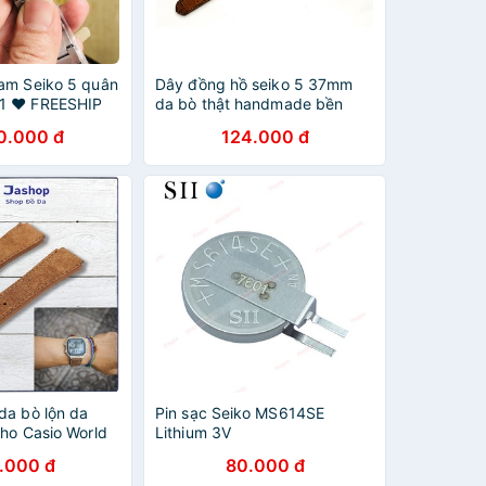
am Seiko 5 quân
Dây đồng hồ seiko 5 37mm
1 ♥ FREESHIP
da bò thật handmade bền
Y DA BÒ] size
chắc cao cấp RAM Leather -
0.000 đ
124.000 đ
y kim loại
p1 - Tặng khóa chốt + cây
thay dây
da bò lộn da
Pin sạc Seiko MS614SE
cho Casio World
Lithium 3V
W và Seiko 5
.000 đ
80.000 đ
Khóa + Cây thay