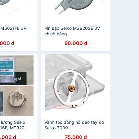
o MS621FE 3V
Pin sạc Seiko MS920SE 3V
chính hãng
.000 đ
90.000 đ
 lượng Seiko
Vành tóc đồng hồ đeo tay cơ
16F, MT920,
Seiko 7009
.000 đ
75.000 đ