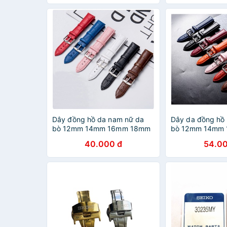
Dây đồng hồ da nam nữ da
Dây da đồng hồ
bò 12mm 14mm 16mm 18mm
bò 12mm 14mm
19mm 20mm 21mm 22mm
19mm 20mm 21
40.000 đ
54.00
24mm cho casio seiko orient
24mm cho casio 
dw samsung seiko ls05
dw samsung seik