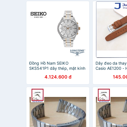
Đồng Hồ Nam SEIKO
Dây đeo da thay
SKS541P1 dây thép, mặt kính
Casio AE1200 -
Hardlex (kính cứng) - Bảo
Da sáp Nâu vàng
4.124.600 đ
145.0
Hành 5 Năm Toàn Quốc
37mm