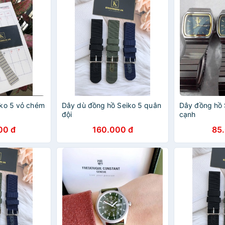
ko 5 vỏ chém
Dây dù đồng hồ Seiko 5 quân
Dây đồng hồ 
đội
cạnh
00 đ
160.000 đ
85