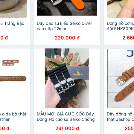
u Trắng Bạc
Dây cao su kiểu Seiko Diver
Đồng hồ cơ n
m
cao cấp 22mm
đội SNK809K
♥ [TẶNG 1 DÂ
0 đ
220.000 đ
2.66
mặt 37mm, dâ
ko da bò thật
MẪU MỚI GIÁ CỰC SỐC Dây
Dây đồng hồ 
ather
Đồng Hồ cao su Seiko Chống
thật Jashop 
Nước Thay Thế Cho Đồng Hồ
time AE-1200
00 đ
261.000 đ
255
Seiko Diver 's Watch case 42
37mm (Tặng 