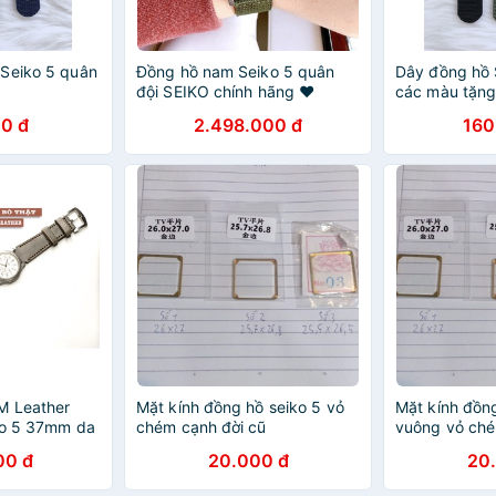
Seiko 5 quân
Đồng hồ nam Seiko 5 quân
Dây đồng hồ 
đội SEIKO chính hãng ♥
các màu tặn
FREESHIP ♥ TẶNG 1 DÂY DA
thay dây
0 đ
2.498.000 đ
160
BÒ size mặt 37mm, 42mm
dây Nato
M Leather
Mặt kính đồng hồ seiko 5 vỏ
Mặt kính đồn
ko 5 37mm da
chém cạnh đời cũ
vuông vỏ ché
00 đ
20.000 đ
20