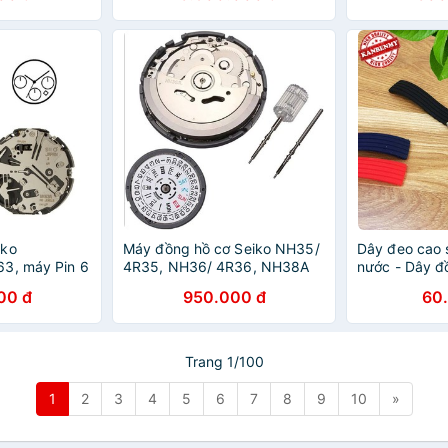
iko
Máy đồng hồ cơ Seiko NH35/
Dây đeo cao 
3, máy Pin 6
4R35, NH36/ 4R36, NH38A
nước - Dây đ
bấm lắp cho 
00 đ
950.000 đ
60
18mm 20mm
Trang 1/100
1
2
3
4
5
6
7
8
9
10
»