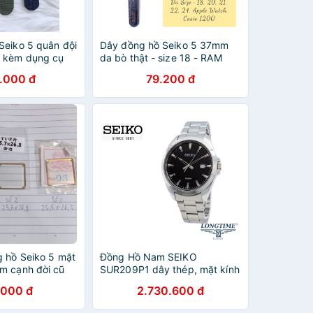
Seiko 5 quân đội
Dây đồng hồ Seiko 5 37mm
g kèm dụng cụ
da bò thật - size 18 - RAM
Leather - p2
.000 đ
79.200 đ
g hồ Seiko 5 mặt
Đồng Hồ Nam SEIKO
m cạnh đời cũ
SUR209P1 dây thép, mặt kính
Hardlex (Kính cứng) Bảo Hành
.000 đ
2.730.600 đ
5 Năm Toàn Quốc