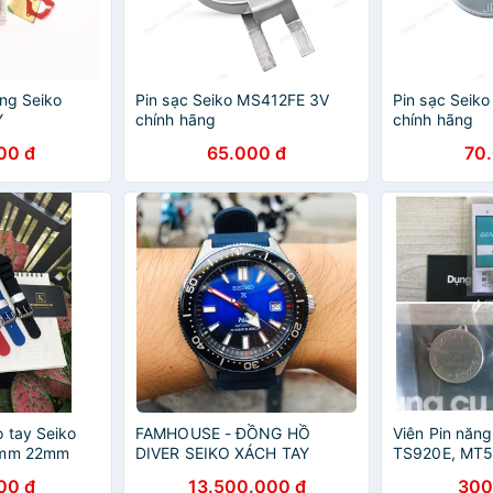
ợng Seiko
Pin sạc Seiko MS412FE 3V
Pin sạc Seik
Y
chính hãng
chính hãng
00 đ
65.000 đ
70
 tay Seiko
FAMHOUSE - ĐỒNG HỒ
Viên Pin năng
0mm 22mm
DIVER SEIKO XÁCH TAY
TS920E, MT5
Cụ Thay Dây
SBDC055 PADI
MT621
00 đ
13.500.000 đ
300