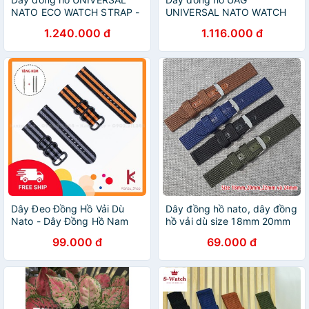
NATO ECO WATCH STRAP -
UNIVERSAL NATO WATCH
vừa tai đồng hồ 22mm
STRAP - Vừa tai đồng hồ
1.240.000 đ
1.116.000 đ
22mm
Dây Đeo Đồng Hồ Vải Dù
Dây đồng hồ nato, dây đồng
Nato - Dây Đồng Hồ Nam
hồ vải dù size 18mm 20mm
18mm 20mm 22mm 24mm
22mm 24mm- D1806
99.000 đ
69.000 đ