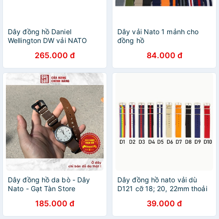
Dây đồng hồ Daniel
Dây vải Nato 1 mảnh cho
Wellington DW vải NATO
đồng hồ
265.000 đ
84.000 đ
Dây đồng hồ da bò - Dây
Dây đồng hồ nato vải dù
Nato - Gạt Tàn Store
D121 cỡ 18; 20, 22mm thoải
mái đi trời mưa, lắp cho
185.000 đ
39.000 đ
đồng hồ dw rolex hublot
orient seiko casio