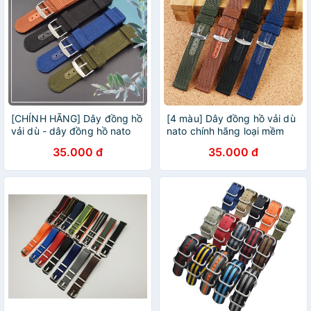
[CHÍNH HÃNG] Dây đồng hồ
[4 màu] Dây đồng hồ vải dù
vải dù - dây đồng hồ nato
nato chính hãng loại mềm
loại mềm size 18mm 20mm
size 18mm 20mm 22mm
35.000 đ
35.000 đ
22mm 24mm
24mm