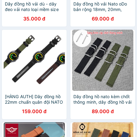
Dây đồng hồ vải dù - dây
Dây đồng hồ vải Nato oDo
đeo vải nato loại mềm size
bản rộng 18mm, 20mm,
18mm 20mm 22mm 24mm
22mm, 24mm - Mã số:
35.000 đ
69.000 đ
D1611
[HÀNG AUTH] Dây đồng hồ
Dây đồng hồ nato kèm chốt
22mm chuẩn quân đội NATO
thông minh, dây đồng hồ vải
cho Galaxy Watch 46mm,
dù size 18mm, 20mm, 22mm
159.000 đ
89.000 đ
Gear S3
- D1803