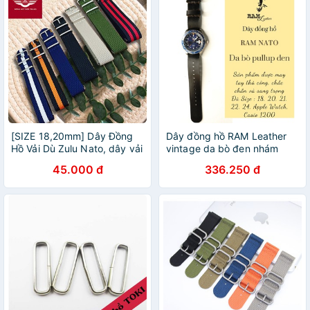
[SIZE 18,20mm] Dây Đồng
Dây đồng hồ RAM Leather
Hồ Vải Dù Zulu Nato, dây vải
vintage da bò đen nhám
nato siêu thoải mái nhiều
nato quân đội RAM Leather
45.000 đ
336.250 đ
màu
Nato