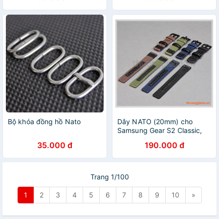
Bộ khóa đồng hồ Nato
Dây NATO (20mm) cho
Samsung Gear S2 Classic,
Gear Sport (dây vải)
35.000 đ
190.000 đ
Trang 1/100
1
2
3
4
5
6
7
8
9
10
»