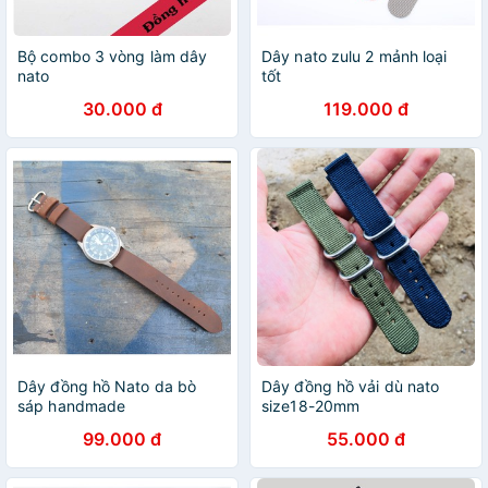
Bộ combo 3 vòng làm dây
Dây nato zulu 2 mảnh loại
nato
tốt
30.000 đ
119.000 đ
Dây đồng hồ Nato da bò
Dây đồng hồ vải dù nato
sáp handmade
size18-20mm
99.000 đ
55.000 đ