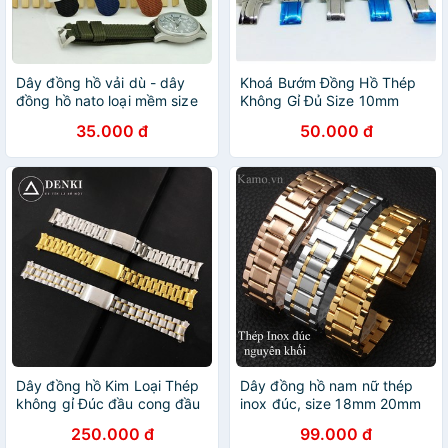
Dây đồng hồ vải dù - dây
Khoá Bướm Đồng Hồ Thép
đồng hồ nato loại mềm size
Không Gỉ Đủ Size 10mm
18mm 20mm 22mm 24mm
12mm 14mm 16mm 18mm
35.000 đ
50.000 đ
20mm 22mm 24mm Dành
Cho Đồng Hồ Dây Kim Loại
Dây đồng hồ Kim Loại Thép
Dây đồng hồ nam nữ thép
không gỉ Đúc đầu cong đầu
inox đúc, size 18mm 20mm
ôm cho đồng hồ Casio size
22mm 24mm - quai đeo
250.000 đ
99.000 đ
18mm 19mm 20mm 21mm
đồng hồ kim loại milaneses,