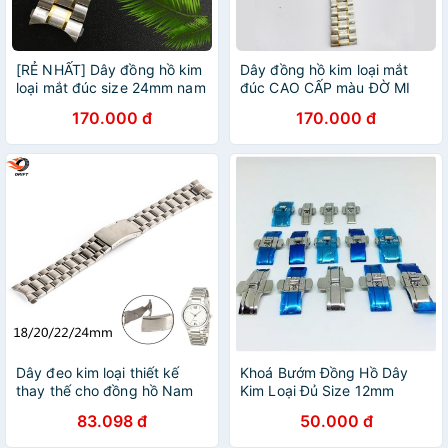
[RẺ NHẤT] Dây đồng hồ kim
Dây đồng hồ kim loại mắt
loại mắt đúc size 24mm nam
đúc CAO CẤP màu ĐỜ MI
(màu ĐỜ MI)
(trắng và vàng) 24mm
170.000 đ
170.000 đ
Dây đeo kim loại thiết kế
Khoá Bướm Đồng Hồ Dây
thay thế cho đồng hồ Nam
Kim Loại Đủ Size 12mm
và nữ 18-24mm
14mm 16mm 18mm 20mm
83.098 đ
50.000 đ
22mm 24mm