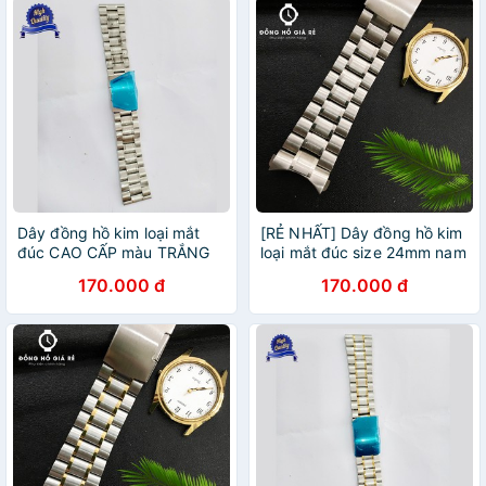
Dây đồng hồ kim loại mắt
[RẺ NHẤT] Dây đồng hồ kim
đúc CAO CẤP màu TRẮNG
loại mắt đúc size 24mm nam
24mm
(màu BẠC)
170.000 đ
170.000 đ