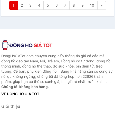
1
2
3
4
5
6
7
8
9
10
»
DongHoGiaTot.com chuyên cung cấp thông tin giá cả các mẫu
đồng hồ đeo tay Nam, Nữ, Trẻ em, Đồng hồ cơ tự động, đồng hồ
thông minh, đồng hồ thể thao, đo sức khỏe, pin điện tử, treo
tường, để bàn, phụ kiện đồng hồ... Bằng khả năng sẵn có cùng sự
nỗ lực không ngừng, chúng tôi đã tổng hợp hơn 226268 sản
phẩm, giúp bạn có thể so sánh giá, tìm giá rẻ nhất trước khi mua.
Chúng tôi không bán hàng.
VỀ ĐỒNG HỒ GIÁ TỐT
Giới thiệu