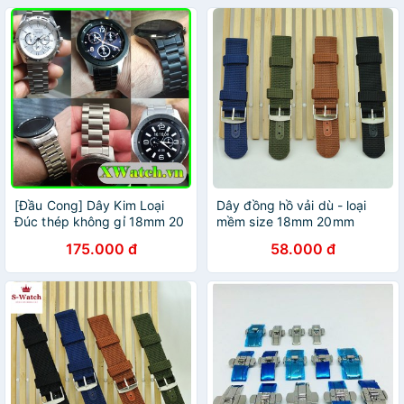
[Đầu Cong] Dây Kim Loại
Dây đồng hồ vải dù - loại
Đúc thép không gỉ 18mm 20
mềm size 18mm 20mm
mm 22mm 24mm
22mm 24mm
175.000 đ
58.000 đ