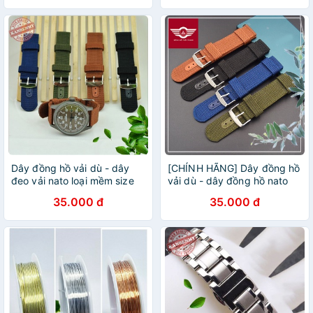
22mm 24mm
khóa bướm cao cấp
Dây đồng hồ vải dù - dây
[CHÍNH HÃNG] Dây đồng hồ
đeo vải nato loại mềm size
vải dù - dây đồng hồ nato
18mm 20mm 22mm 24mm
loại mềm size 18mm 20mm
35.000 đ
35.000 đ
22mm 24mm