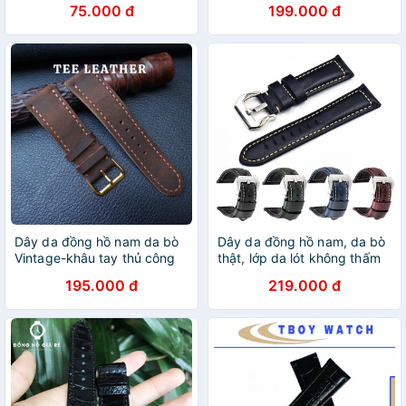
75.000 đ
199.000 đ
24mm-Bụi leather
Dây da đồng hồ nam da bò
Dây da đồng hồ nam, da bò
Vintage-khâu tay thủ công
thật, lớp da lót không thấm
size 18mm, 20mm, 22mm,
hút mồ hôi size 20mm 22mm
195.000 đ
219.000 đ
24mm - TEE LEATHER [DA
24mm - D2019
THẬT]