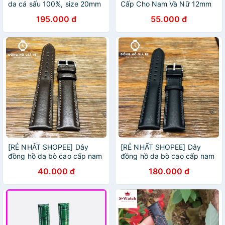
da cá sấu 100%, size 20mm
Cấp Cho Nam Và Nữ 12mm
14mm, 16mm, 18mm, 20mm,
195.000 đ
55.000 đ
22mm
[RẺ NHẤT SHOPEE] Dây
[RẺ NHẤT SHOPEE] Dây
đồng hồ da bò cao cấp nam
đồng hồ da bò cao cấp nam
size 20mm MÀU NÂU siêu
size 20mm MÀU ĐEN siêu
40.000 đ
180.000 đ
mềm
mềm