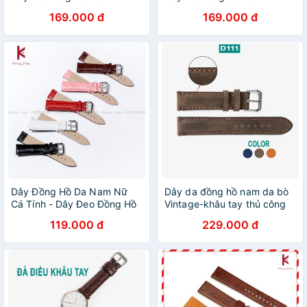
20mm 22mm
20mm 22mm
169.000 đ
169.000 đ
Dây Đồng Hồ Da Nam Nữ
Dây da đồng hồ nam da bò
Cá Tính - Dây Đeo Đồng Hồ
Vintage-khâu tay thủ công
10mm 12mm 14mm 16mm
D111 size 18mm, 20mm,
119.000 đ
229.000 đ
18mm 20mm 22mm 24mm
22mm, 24mm-Bụi leather