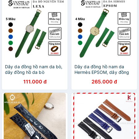
Dây da đồng hồ nam da bò,
Dây da đồng hồ nam da
dây đồng hồ da bò
Hermès EPSOM, dây đồng
handmade, 18mm, 20mm,
hồ da Hermès EPSOM
111.000 đ
265.000 đ
22mm - LEXA A32
handmade, 18mm, 20mm,
22mm