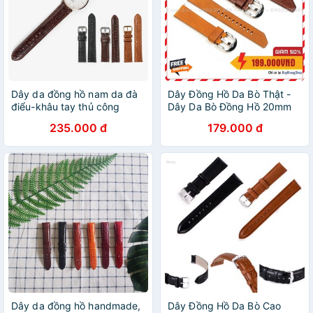
Dây da đồng hồ nam da đà
Dây Đồng Hồ Da Bò Thật -
điểu-khâu tay thủ công
Dây Da Bò Đồng Hồ 20mm
D104 size 18mm, 20mm,
22mm 24mm
235.000 đ
179.000 đ
22mm, 24mm-Bụi leather
Dây da đồng hồ handmade,
Dây Đồng Hồ Da Bò Cao