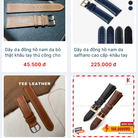
Dây da đồng hồ nam da bò
Dây da đồng hồ nam da
thật khâu tay thủ công cho
saffiano cao cấp-khâu tay
đồng hồ size 18mm, 20mm,
thủ công D112 size 18mm,
45.500 đ
225.000 đ
22mm 2 mặt da bò thật
20mm, 22mm, 24mm-Bụi
100%
Leather