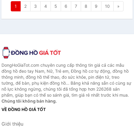
1
2
3
4
5
6
7
8
9
10
»
DongHoGiaTot.com chuyên cung cấp thông tin giá cả các mẫu
đồng hồ đeo tay Nam, Nữ, Trẻ em, Đồng hồ cơ tự động, đồng hồ
thông minh, đồng hồ thể thao, đo sức khỏe, pin điện tử, treo
tường, để bàn, phụ kiện đồng hồ... Bằng khả năng sẵn có cùng sự
nỗ lực không ngừng, chúng tôi đã tổng hợp hơn 226268 sản
phẩm, giúp bạn có thể so sánh giá, tìm giá rẻ nhất trước khi mua.
Chúng tôi không bán hàng.
VỀ ĐỒNG HỒ GIÁ TỐT
Giới thiệu