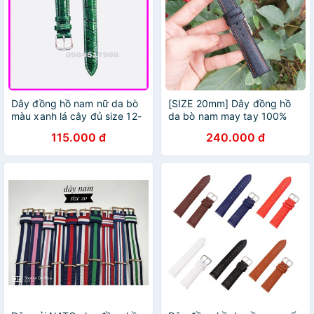
Dây đồng hồ nam nữ da bò
[SIZE 20mm] Dây đồng hồ
màu xanh lá cây đủ size 12-
da bò nam may tay 100%
20mm ( tặng chốt thay dây )
chỉ nổi cao cấp TẶNG CÂY
115.000 đ
240.000 đ
THAY DÂY