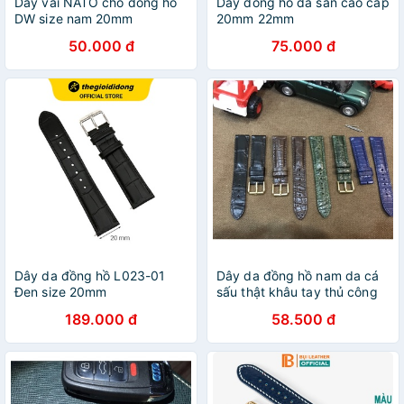
Dây vải NATO cho đồng hồ
Dây đồng hồ da sần cao cấp
DW size nam 20mm
20mm 22mm
50.000 đ
75.000 đ
Dây da đồng hồ L023-01
Dây da đồng hồ nam da cá
Đen size 20mm
sấu thật khâu tay thủ công
cho đồng hồ size 18mm,
189.000 đ
58.500 đ
20mm, 22mm da cá sấu thật
100%