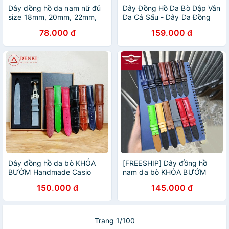
Dây dồng hồ da nam nữ đủ
Dây Đồng Hồ Da Bò Dập Vân
size 18mm, 20mm, 22mm,
Da Cá Sấu - Dây Da Đồng
24mm, nhiều màu - TEE
Hồ 18mm 20mm 22mm
78.000 đ
159.000 đ
LEATHER
Dây đồng hồ da bò KHÓA
[FREESHIP] Dây đồng hồ
BƯỚM Handmade Casio
nam da bò KHÓA BƯỚM
FULL MÀU cho nam siêu
Handmade mềm tay nhiều
150.000 đ
145.000 đ
mềm size 18mm, 20mm
màu size 18mm, 20mm,
22mm
Trang 1/100