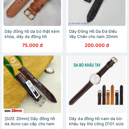
Dây đồng hồ da bò thật kèm
Dây Đồng Hồ Da Đà Điểu
khóa, dây da đồng hồ
Vây Chân cho nam 20mm
nam,nữ đủ size
màu đen cao cấp
75.000 đ
200.000 đ
16mm,18mm,20mm,22mm,24mm.MM
[SIZE 20mm] Dây đồng hồ
Dây da đồng hồ nam da bò-
da Aono cao cấp cho nam
khâu tay thủ công D101 size
màu NÂU bền đẹp
18mm, 20mm, 22mm,