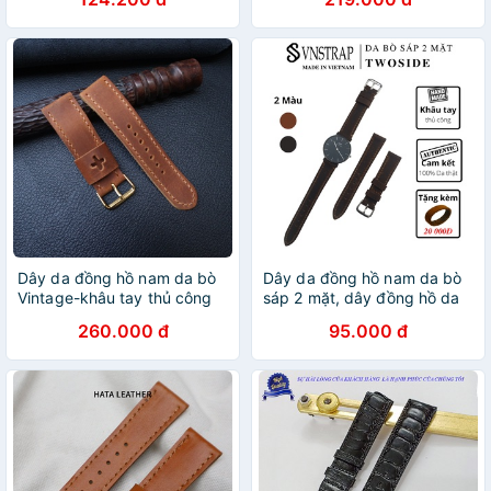
D2012
Dây da đồng hồ nam da bò
Dây da đồng hồ nam da bò
Vintage-khâu tay thủ công
sáp 2 mặt, dây đồng hồ da
size 18mm, 20mm, 22mm,
bò sáp 2 mặt handmade,
260.000 đ
95.000 đ
24mm [DA THẬT]
18mm, 20mm, 22mm -
TWOSIDE