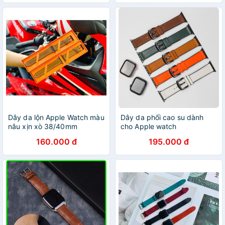
Dây da lộn Apple Watch màu
Dây da phối cao su dành
nâu xịn xò 38/40mm
cho Apple watch
42/44mm
38/40/42/44mm
160.000 đ
195.000 đ