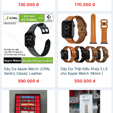
Watch 42-44mm
38/40/42/44mm
130.000 đ
170.000 đ
Dây Da Apple Watch JCPAL
Dây Da Thật Kiểu Khóa 2 Lỗ
Gentry Classic Leather
cho Apple Watch 38mm /
38mm / 40mm / 42mm /
40mm / 42mm / 44mm.
590.000 đ
550.000 đ
44mm / 41mm / 45mm