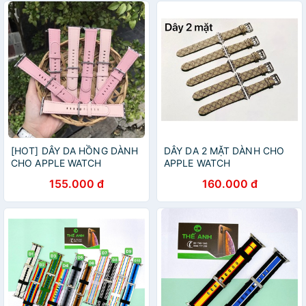
[HOT] DÂY DA HỒNG DÀNH
DÂY DA 2 MẶT DÀNH CHO
CHO APPLE WATCH
APPLE WATCH
38/40/42/44MM
38/40/42/44mm
155.000 đ
160.000 đ