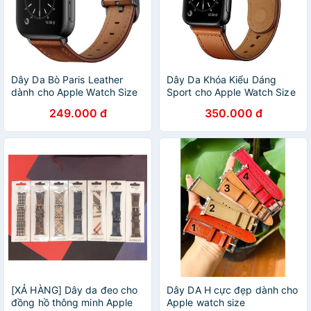
Dây Da Bò Paris Leather
Dây Da Khóa Kiểu Dáng
dành cho Apple Watch Size
Sport cho Apple Watch Size
38mm / 40mm / 42mm /
38/40/42/44mm.
249.000 đ
350.000 đ
44mm
[XẢ HÀNG] Dây da đeo cho
Dây DA H cực đẹp dành cho
đồng hồ thông minh Apple
Apple watch size