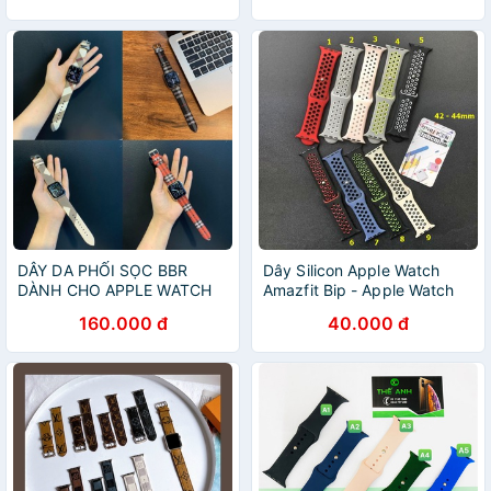
DÂY DA PHỐI SỌC BBR
Dây Silicon Apple Watch
DÀNH CHO APPLE WATCH
Amazfit Bip - Apple Watch
38/40/42/44mm
Edition 42mm - 44mm
160.000 đ
40.000 đ