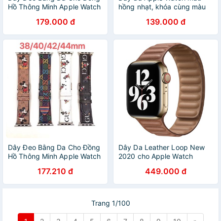
Hồ Thông Minh Apple Watch
hồng nhạt, khóa cùng màu
38mm 42mm 40mm 44mm
size 38/40mm 42/44mm
179.000 đ
139.000 đ
Dây Đeo Bằng Da Cho Đồng
Dây Da Leather Loop New
Hồ Thông Minh Apple Watch
2020 cho Apple Watch
38mm 42mm 40mm 44mm
38mm / 40mm / 41mm /
177.210 đ
449.000 đ
42mm / 44mm / 45mm
Trang 1/100