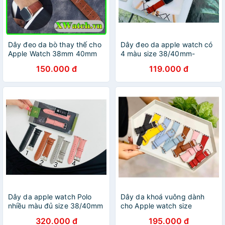
Dây đeo da bò thay thế cho
Dây đeo da apple watch có
Apple Watch 38mm 40mm
4 màu size 38/40mm-
42mm 44mm
42/44mm
150.000 đ
119.000 đ
Dây da apple watch Polo
Dây da khoá vuông dành
nhiều màu đủ size 38/40mm
cho Apple watch size
42/44mm
38/40/42/44mm
320.000 đ
195.000 đ