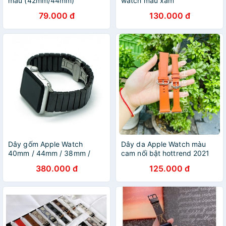
màu (42mm/44mm)
watch màu xám
79.000 đ
130.000 đ
Dây gốm Apple Watch
Dây da Apple Watch màu
40mm / 44mm / 38mm /
cam nổi bật hottrend 2021
42mm
size 38/40mm 42/44mm
380.000 đ
125.000 đ