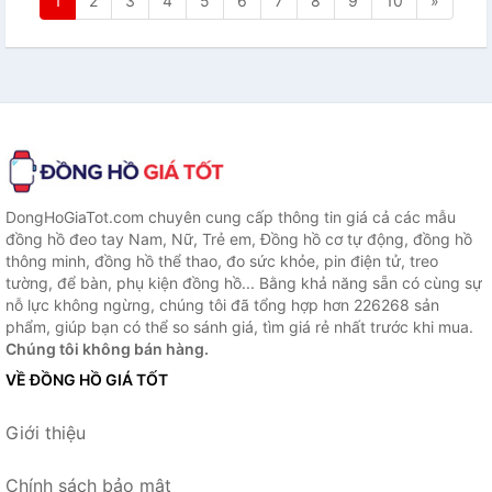
1
2
3
4
5
6
7
8
9
10
»
DongHoGiaTot.com chuyên cung cấp thông tin giá cả các mẫu
đồng hồ đeo tay Nam, Nữ, Trẻ em, Đồng hồ cơ tự động, đồng hồ
thông minh, đồng hồ thể thao, đo sức khỏe, pin điện tử, treo
tường, để bàn, phụ kiện đồng hồ... Bằng khả năng sẵn có cùng sự
nỗ lực không ngừng, chúng tôi đã tổng hợp hơn 226268 sản
phẩm, giúp bạn có thể so sánh giá, tìm giá rẻ nhất trước khi mua.
Chúng tôi không bán hàng.
VỀ ĐỒNG HỒ GIÁ TỐT
Giới thiệu
Chính sách bảo mật