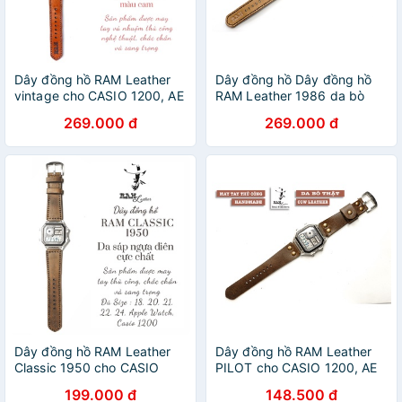
Dây đồng hồ RAM Leather
Dây đồng hồ Dây đồng hồ
vintage cho CASIO 1200, AE
RAM Leather 1986 da bò
1200, 1300, 1100, A159 ,
cho CASIO 1200, AE 1200,
269.000 đ
269.000 đ
A168 , Size 18 da bò
1300, 1100, A159 , A168 ,
vachetta
Size 18
Dây đồng hồ RAM Leather
Dây đồng hồ RAM Leather
Classic 1950 cho CASIO
PILOT cho CASIO 1200, AE
1200, AE 1200, 1300, 1100,
1200, 1300, 1100, A159 ,
199.000 đ
148.500 đ
A159 , A168 , Size 18 da sáp
A168 , Size 18 da bò vintage