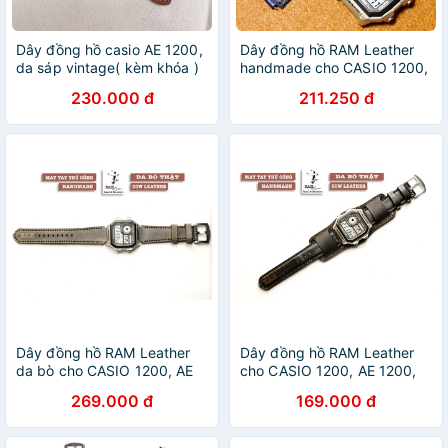
Dây đồng hồ casio AE 1200,
Dây đồng hồ RAM Leather
da sáp vintage( kèm khóa )
handmade cho CASIO 1200,
2L
AE 1200, 1300, 1100, A159 ,
230.000 đ
211.250 đ
A168 , Size 18
Dây đồng hồ RAM Leather
Dây đồng hồ RAM Leather
da bò cho CASIO 1200, AE
cho CASIO 1200, AE 1200,
1200, 1300, 1100, A159 ,
1300, 1100, A159 , A168 ,
269.000 đ
169.000 đ
A168 , Size 18
Size 18 DA BÒ THẬT