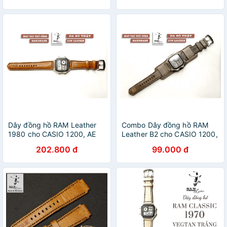
ngựa
đẹp
Dây đồng hồ RAM Leather
Combo Dây đồng hồ RAM
1980 cho CASIO 1200, AE
Leather B2 cho CASIO 1200,
1200, 1300, 1100, A159 ,
AE 1200, 1300, 1100, A159 ,
202.800 đ
99.000 đ
A168 , Size 18 da bò nâu
A168 , Size 18 da bò xám
sáng