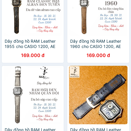
Dây đồng hồ RAM Leather
Dây đồng hồ RAM Leather
1955 cho CASIO 1200, AE
1960 cho CASIO 1200, AE
1200, 1300, 1100, A159 ,
1200, 1300, 1100, A159 ,
169.000 đ
169.000 đ
A168 , Size 18 da dê đen
A168 , Size 18 da bò lộn nâu
vân hạt
đậm
Dây đồng hồ RAM Leather
Dây đồng hồ RAM Leather