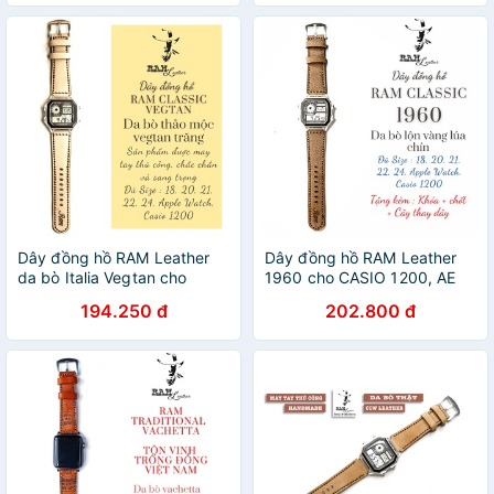
Dây đồng hồ RAM Leather
Dây đồng hồ RAM Leather
da bò Italia Vegtan cho
1960 cho CASIO 1200, AE
CASIO 1200, AE 1200, 1300,
1200, 1300, 1100, A159 ,
194.250 đ
202.800 đ
1100, A159 , A168 , Size 18
A168 , Size 18 da bò lộn