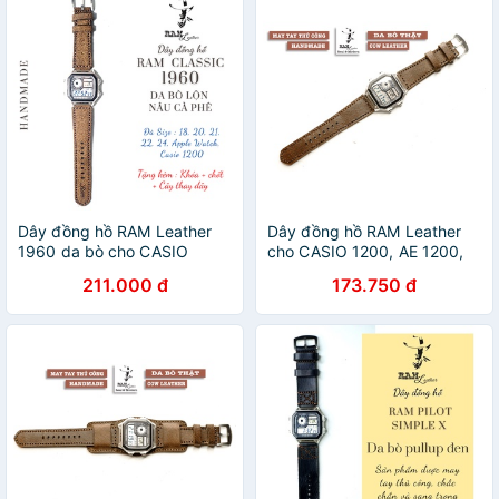
Dây đồng hồ RAM Leather
Dây đồng hồ RAM Leather
1960 da bò cho CASIO
cho CASIO 1200, AE 1200,
1200, AE 1200, 1300, 1100,
1300, 1100, A159 , A168 ,
211.000 đ
173.750 đ
A159 , A168 , Size 18
Size 18 da bò vintage