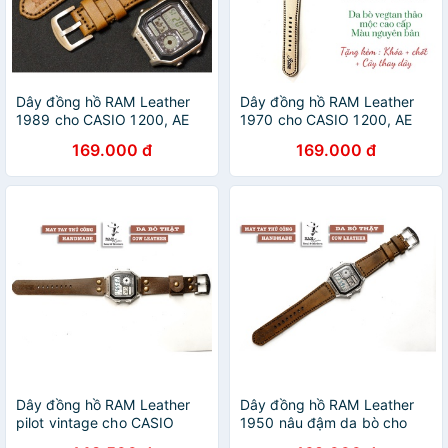
Dây đồng hồ RAM Leather
Dây đồng hồ RAM Leather
1989 cho CASIO 1200, AE
1970 cho CASIO 1200, AE
1200, 1300, 1100, A159 ,
1200, 1300, 1100, A159 ,
169.000 đ
169.000 đ
A168 , Size 18 da bê vàng
A168 , Size 18 da bò Italia
nâu
Vegtan
Dây đồng hồ RAM Leather
Dây đồng hồ RAM Leather
pilot vintage cho CASIO
1950 nâu đậm da bò cho
1200, AE 1200, 1300, 1100,
CASIO 1200, AE 1200, 1300,