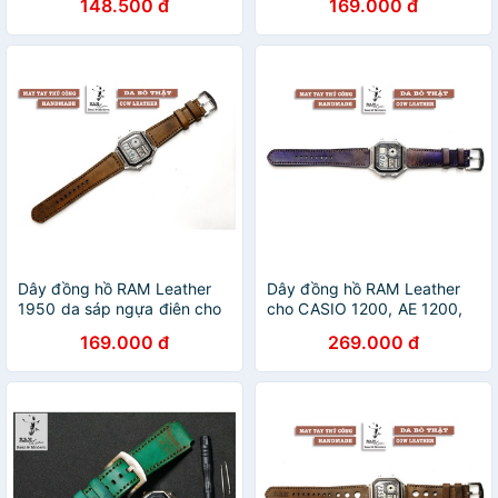
148.500 đ
169.000 đ
A159 , A168 , Size 18 da bò
1100, A159 , A168 , Size 18
nâu
Dây đồng hồ RAM Leather
Dây đồng hồ RAM Leather
1950 da sáp ngựa điên cho
cho CASIO 1200, AE 1200,
CASIO 1200, AE 1200, 1300,
1300, 1100, A159 , A168 ,
169.000 đ
269.000 đ
1100, A159 , A168 , Size 18
Size 18 da bò Italia xanh
dương