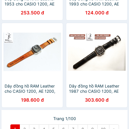
1953 cho CASIO 1200, AE
1993 cho CASIO 1200, AE
1200, 1300, 1100, A159 ,
1200, 1300, 1100, A159 ,
253.500 đ
124.000 đ
A168 , Size 18 da bò sáp
A168 , Size 18 da bò màu
đen nhám
xanh navy
Dây đồng hồ RAM Leather
Dây đồng hồ RAM Leather
cho CASIO 1200, AE 1200,
1987 cho CASIO 1200, AE
1300, 1100, A159 , A168 ,
1200, 1300, 1100, A159 ,
198.600 đ
303.600 đ
Size 18 da bò Italia Vegtan
A168 , Size 18 da bò đen
khắc inca
cao cấp
Trang 1/100