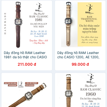
Dây đồng hồ RAM Leather
Dây đồng hồ RAM Leather
1981 da bò thật cho CASIO
cho CASIO 1200, AE 1200,
1200, AE 1200, 1300, 1100,
1300, 1100, A159 , A168 ,
211.000 đ
99.000 đ
A159 , A168 , Size 18
Size 18 da bò cao cấp