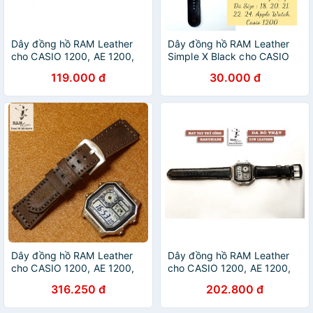
Dây đồng hồ RAM Leather
Dây đồng hồ RAM Leather
cho CASIO 1200, AE 1200,
Simple X Black cho CASIO
1300, 1100, A159 , A168 ,
1200, AE 1200, 1300, 1100,
119.000 đ
30.000 đ
Size 18 da bò thật
A159 , A168 , Size 18
Dây đồng hồ RAM Leather
Dây đồng hồ RAM Leather
cho CASIO 1200, AE 1200,
cho CASIO 1200, AE 1200,
1300, 1100, A159 , A168 ,
1300, 1100, A159 , A168 ,
316.250 đ
202.800 đ
Size 18 da bò vintage
Size 18 da bò đen tuyền