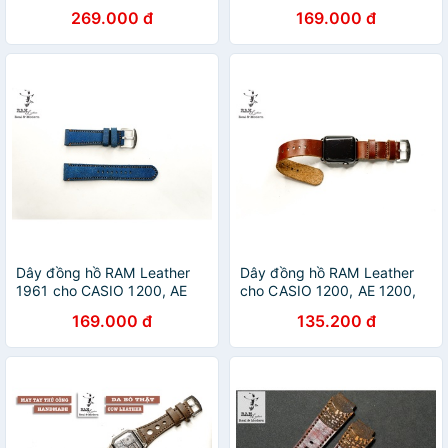
1300, 1100, A159 , A168 ,
1200, 1300, 1100, A159 ,
269.000 đ
169.000 đ
Size 18 da bò thật đen
A168 , Size 18 da bò lộn nâu
tuyền
Dây đồng hồ RAM Leather
Dây đồng hồ RAM Leather
1961 cho CASIO 1200, AE
cho CASIO 1200, AE 1200,
1200, 1300, 1100, A159 ,
1300, 1100, A159 , A168 ,
169.000 đ
135.200 đ
A168 , Size 18 da bò lộn
Size 18 da bò nâu đỏ Nato
navy