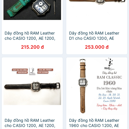
Dây đồng hồ RAM Leather
Dây đồng hồ RAM Leather
cho CASIO 1200, AE 1200,
D1 cho CASIO 1200, AE
1300, 1100, A159 , A168 ,
1200, 1300, 1100, A159 ,
215.200 đ
253.000 đ
Size 18 Trống Đồng Việt
A168 , Size 18 da bò nâu
Nam xanh
đất
Dây đồng hồ RAM Leather
Dây đồng hồ RAM Leather
cho CASIO 1200, AE 1200,
1960 cho CASIO 1200, AE