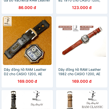
da bò vachetta RAM Leather
B2 1970 cho CASIO 1200,
Simple cho CASIO 1200, AE
AE 1200, 1300, 1100, A159 ,
86.000 đ
123.000 đ
1200, 1300, 1100, A159 ,
A168 , Size 18 da bò Italia
A168 , Size 18
Vegtan
Dây đồng hồ RAM Leather
Dây đồng hồ RAM Leather
D2 cho CASIO 1200, AE
1982 cho CASIO 1200, AE
1200, 1300, 1100, A159 ,
1200, 1300, 1100, A159 ,
169.000 đ
169.000 đ
A168 , Size 18 da bò đen
A168 , Size 18 da bò thật đỏ
kiểu Mỹ
đô