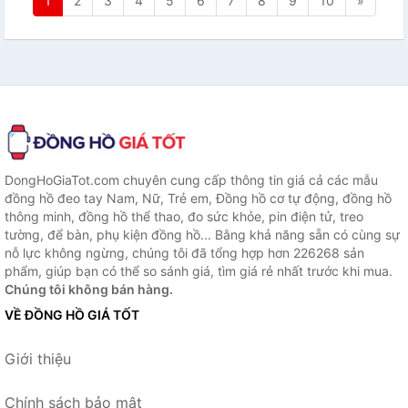
1
2
3
4
5
6
7
8
9
10
»
DongHoGiaTot.com chuyên cung cấp thông tin giá cả các mẫu
đồng hồ đeo tay Nam, Nữ, Trẻ em, Đồng hồ cơ tự động, đồng hồ
thông minh, đồng hồ thể thao, đo sức khỏe, pin điện tử, treo
tường, để bàn, phụ kiện đồng hồ... Bằng khả năng sẵn có cùng sự
nỗ lực không ngừng, chúng tôi đã tổng hợp hơn 226268 sản
phẩm, giúp bạn có thể so sánh giá, tìm giá rẻ nhất trước khi mua.
Chúng tôi không bán hàng.
VỀ ĐỒNG HỒ GIÁ TỐT
Giới thiệu
Chính sách bảo mật