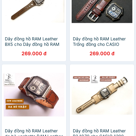
Dây đồng hồ RAM Leather
Dây đồng hồ RAM Leather
BX5 cho Dây đồng hồ RAM
Trống đồng cho CASIO
Leather cho CASIO 1200, AE
1200, AE 1200, 1300, 1100,
269.000 đ
269.000 đ
1200, 1300, 1100, A159 ,
A159 , A168 , Size 18 da bò
A168 , Size 18
vegtan mahogany
Dây đồng hồ RAM Leather
Dây đồng hồ RAM Leather