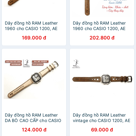
Dây đồng hồ RAM Leather
Dây đồng hồ RAM Leather
1960 cho CASIO 1200, AE
1960 cho CASIO 1200, AE
1200, 1300, 1100, A159 ,
1200, 1300, 1100, A159 ,
169.000 đ
202.800 đ
A168 , Size 18 da bò thật
A168 , Size 18 da bò lộn
Dây đồng hồ RAM Leather
Dây đồng hồ RAM Leather
DA BÒ CAO CẤP cho CASIO
vintage cho CASIO 1200, AE
1200, AE 1200, 1300, 1100,
1200, 1300, 1100, A159 ,
124.000 đ
69.000 đ
A159 , A168 , Size 18
A168 , Size 18 da bò thật