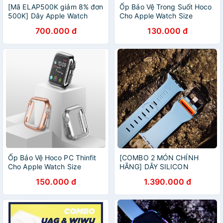
[Mã ELAP500K giảm 8% đơn
Ốp Bảo Vệ Trong Suốt Hoco
500K] Dây Apple Watch
Cho Apple Watch Size
44mm Cantaloupe Sport
40/44mm Chính hãng
700.000 đ
130.000 đ
Band - MJK63FE/A - Chính
hãng
Ốp Bảo Vệ Hoco PC Thinfit
[COMBO 2 MÓN CHÍNH
Cho Apple Watch Size
HÃNG] DÂY SILICON
40/44mm Chính hãng
CIVILIAN CHÍNH HÃNG UAG
150.000 đ
1.390.000 đ
CHO APPLE WATCH + ỐP
VIỀN CHÍNH HÃNG WIWU
CHO APPLE WATCH