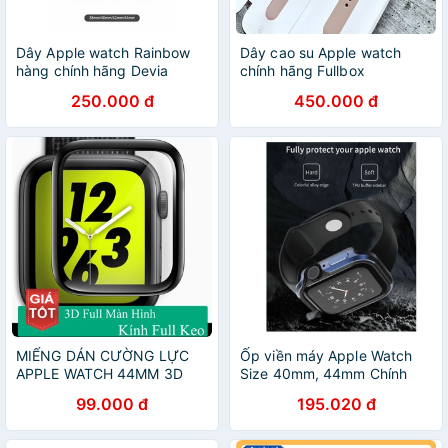
Dây Apple watch Rainbow
Dây cao su Apple watch
hàng chính hãng Devia
chính hãng Fullbox
250.000 đ
450.000 đ
MIẾNG DÁN CƯỜNG LỰC
Ốp viền máy Apple Watch
APPLE WATCH 44MM 3D
Size 40mm, 44mm Chính
FULL KEO VMAX CHÍNH
hãng Wiwu Chống va đập
99.000 đ
195.020 đ
HÃNG HÀNG CHUẨN
SM