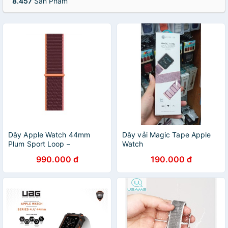
8.457
Sản Phẩm
Dây Apple Watch 44mm
Dây vải Magic Tape Apple
Plum Sport Loop –
Watch
MYA92FE/A – Chính hãng
38mmm/40mm/44mm chính
990.000 đ
190.000 đ
hãng Cottecci