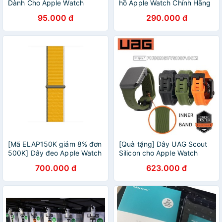
Dành Cho Apple Watch
hồ Apple Watch Chính Hãng
Seriv4-44mm chính hãng
Apple Silicone
95.000 đ
290.000 đ
[Mã ELAP150K giảm 8% đơn
[Quà tặng] Dây UAG Scout
500K] Dây đeo Apple Watch
Silicon cho Apple Watch
Sport Loop 44mm - Hàng
44mm (chính hãng, nhà
700.000 đ
623.000 đ
chính hãng
phân phối NDTL)