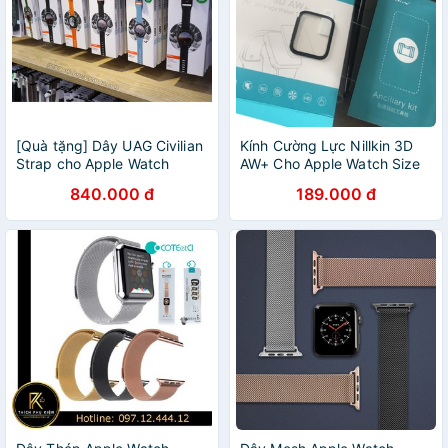
[Quà tặng] Dây UAG Civilian
Kính Cường Lực Nillkin 3D
Strap cho Apple Watch
AW+ Cho Apple Watch Size
44mm (chính hãng, nhà
44mm chính hãng
840.000 đ
189.000 đ
phân phối NDTL)