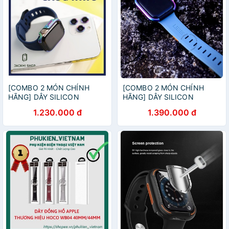
[COMBO 2 MÓN CHÍNH
[COMBO 2 MÓN CHÍNH
HÃNG] DÂY SILICON
HÃNG] DÂY SILICON
SCOUT CHÍNH HÃNG UAG
CIVILIAN CHÍNH HÃNG UAG
1.230.000 đ
1.390.000 đ
CHO APPLE WATCH + ỐP
CHO APPLE WATCH + ỐP
VIỀN CHÍNH HÃNG WIWU
VIỀN CHÍNH HÃNG WIWU
CHO APPLE WATCH
CHO APPLE WATCH