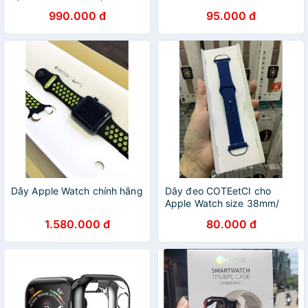
Loop – MGQJ3FE/A – Chính
BASEUS ⚡44mm
990.000 đ
95.000 đ
hãng
Dây Apple Watch chính hãng
Dây đeo COTEetCI cho
Apple Watch size 38mm/
40mm/ 42mm/ 44mm Silicon
1.580.000 đ
80.000 đ
hàng chính hãng