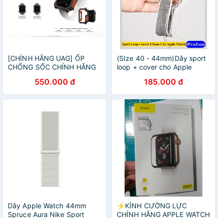
[CHÍNH HÃNG UAG] ỐP
(SIze 40 - 44mm)Dây sport
CHỐNG SỐC CHÍNH HÃNG
loop + cover cho Apple
UAG CHO APPLE WATCH
watch chính hãng Usams
550.000 đ
185.000 đ
SIZE 44MM
Dây Apple Watch 44mm
⚡KÍNH CƯỜNG LỰC
Spruce Aura Nike Sport
CHÍNH HÃNG APPLE WATCH