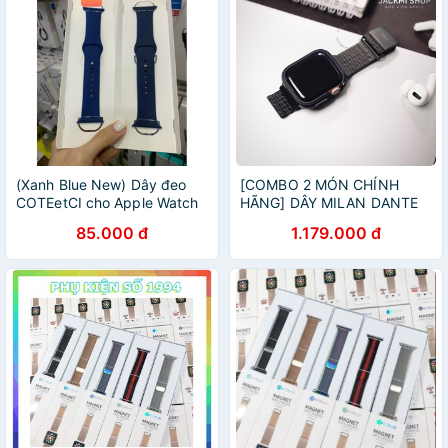
(Xanh Blue New) Dây đeo
[COMBO 2 MÓN CHÍNH
COTEetCI cho Apple Watch
HÃNG] DÂY MILAN DANTE
size 38mm/ 40mm/ 42mm/
CHÍNH HÃNG UNIQ CHO
85.000 đ
1.179.000 đ
44mm Silicon mềm chính
APPLE WATCH + ỐP VIỀN
hãng
CHÍNH HÃNG X-DORIA CHO
APPLE WATCH