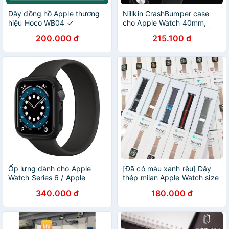
Dây đồng hồ Apple thương
Nillkin CrashBumper case
hiệu Hoco WB04 ✓
cho Apple Watch 40mm,
40mm/44mm ✓ Chính hãng
44mm Series 4,5,6,SE . Ốp
200.000 đ
215.100 đ
bảo vệ Apple Watch chính
hãng cao cấp
Ốp lưng dành cho Apple
[Đã có màu xanh rêu] Dây
Watch Series 6 / Apple
thép milan Apple Watch size
Watch SE (Size 40/44mm)
38- 40-42-44mm chính
340.000 đ
180.000 đ
SPIGEN Thin Fit - Hàng
hãng COTEet.CI
Chính Hãng