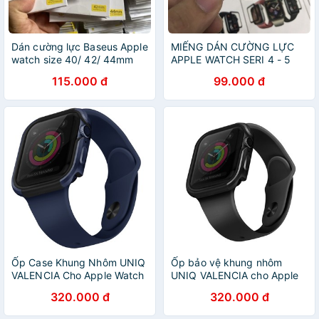
Dán cường lực Baseus Apple
MIẾNG DÁN CƯỜNG LỰC
watch size 40/ 42/ 44mm
APPLE WATCH SERI 4 - 5
Full màn hình Chính Hãng
COTEETCI 4D 40-44MM
115.000 đ
99.000 đ
CHÍNH HÃNG
Ốp Case Khung Nhôm UNIQ
Ốp bảo vệ khung nhôm
VALENCIA Cho Apple Watch
UNIQ VALENCIA cho Apple
Size 44mm/ 40mm_ Hàng
Watch size 44mm/ 40mm
320.000 đ
320.000 đ
Chính Hãng
chính hãng