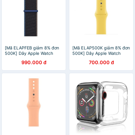
[Mã ELAPFEB giảm 8% đơn
[Mã ELAP500K giảm 8% đơn
500K] Dây Apple Watch
500K] Dây Apple Watch
44mm Charcoal Sport Loop
44mm Ginger Sport Band –
990.000 đ
700.000 đ
– MYAA2FE/A – Chính hãng
MGQQ3FE/A – Chính hãng