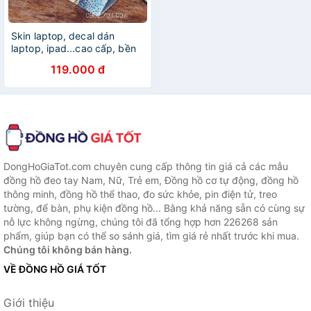
Skin laptop, decal dán
laptop, ipad...cao cấp, bền
đẹp, chất lừ - TẶNG KÈM
119.000 đ
DAO TRỔ - MẪU DÀNH CHO
NỮ
DongHoGiaTot.com chuyên cung cấp thông tin giá cả các mẫu
đồng hồ đeo tay Nam, Nữ, Trẻ em, Đồng hồ cơ tự động, đồng hồ
thông minh, đồng hồ thể thao, đo sức khỏe, pin điện tử, treo
tường, để bàn, phụ kiện đồng hồ... Bằng khả năng sẵn có cùng sự
nỗ lực không ngừng, chúng tôi đã tổng hợp hơn 226268 sản
phẩm, giúp bạn có thể so sánh giá, tìm giá rẻ nhất trước khi mua.
Chúng tôi không bán hàng.
VỀ ĐỒNG HỒ GIÁ TỐT
Giới thiệu