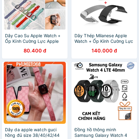
Dây Cao Su Apple Watch +
Dây Thép Milanese Apple
Ốp Kính Cường Lực Apple
Watch + Ốp Kính Cường Lực
Watch Series
Apple Watch Series
80.400 đ
140.000 đ
7/6/5/SE/4/3/2/1 Size 38-
7/6/5/SE/4/3/2/1 Size 38-
40-41-42-44-45
40-41-42-44-45mm
Dây da apple watch guci
Đồng hồ thông minh
hồng đủ size 38/40/42/44
Samsung Galaxy Watch 4