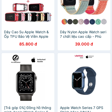
Dây Cao Su Apple Watch &
Dây Nylon Apple Watch seri
Ốp TPU Bảo Vệ Viền Apple
7 chất liệu cao cấp - Phù
Watch Series
hợp Series 6/5/4/3/2/1/SE
85.800 đ
39.000 đ
7/6/5/SE/4/3/2/1 Size 38-
40-41-42-44-45
[Trả góp 0%] Đồng hồ thông
Apple Watch Series 7 GPS