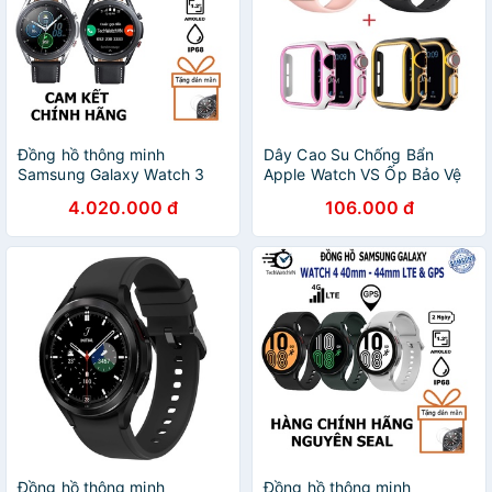
Đồng hồ thông minh
Dây Cao Su Chống Bẩn
Samsung Galaxy Watch 3
Apple Watch VS Ốp Bảo Vệ
45mm & 41mm Bản LTE
Viền Apple Watch Series
4.020.000 đ
106.000 đ
Chính hãng Samsung
7/6/5/SE/4/3/2/1 Size 38-
40-41-42-44-45
Đồng hồ thông minh
Đồng hồ thông minh