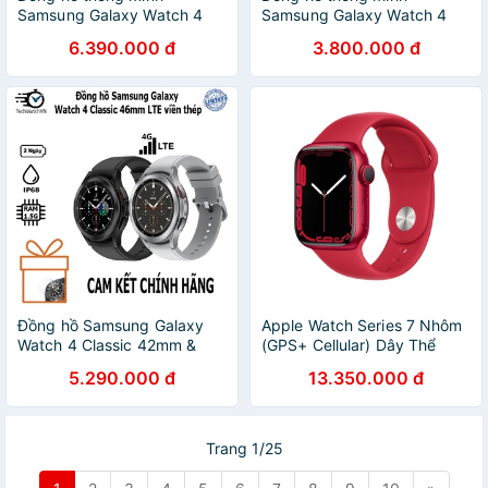
Samsung Galaxy Watch 4
Samsung Galaxy Watch 4
Classic LTE 42mm (SM-
GPS - LTE - 40mm & 44mm
6.390.000 đ
3.800.000 đ
R885F) - Hàng Chính Hãng
- Chính hãng nguyên seal
Đồng hồ Samsung Galaxy
Apple Watch Series 7 Nhôm
Watch 4 Classic 42mm &
(GPS+ Cellular) Dây Thể
46mm LTE , GPS viền thép
Thao
5.290.000 đ
13.350.000 đ
Không hộp giấy
Trang 1/25