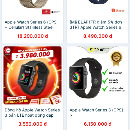
Apple Watch Series 6 (GPS
[Mã ELAP1TR giảm 5% đơn
+ Cellular) Stainless Steel
3TR] Apple Watch Series 6
(Thép không gỉ/ Dây
40mm GPS Sport Band
18.290.000 đ
8.490.000 đ
Milanese)
Đồng hồ AppIe Watch Series
Apple Watch Series 3 (GPS)
3 bản LTE hoạt động đập
>
lập, Phiên bản Nhôm 42MM
3.550.000 đ
6.150.000 đ
đẹp 99% Như Mới MRCAU