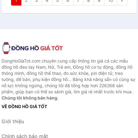
1
2
3
4
5
6
7
8
9
10
»
DongHoGiaTot.com chuyên cung cấp thông tin giá cả các mẫu
đồng hồ đeo tay Nam, Nữ, Trẻ em, Đồng hồ cơ tự động, đồng hồ
thông minh, đồng hồ thể thao, đo sức khỏe, pin điện tử, treo
tường, để bàn, phụ kiện đồng hồ... Bằng khả năng sẵn có cùng sự
nỗ lực không ngừng, chúng tôi đã tổng hợp hơn 226268 sản
phẩm, giúp bạn có thể so sánh giá, tìm giá rẻ nhất trước khi mua.
Chúng tôi không bán hàng.
VỀ ĐỒNG HỒ GIÁ TỐT
Giới thiệu
Chính sách bảo mật