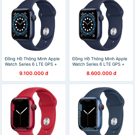
Đồng Hồ Thông Minh Apple
Đồng Hồ Thông Minh Apple
Watch Series 6 LTE GPS +
Watch Series 6 LTE GPS +
Cellular Aluminum Case With
Cellular Aluminum Case With
9.100.000 đ
8.600.000 đ
Sport Band (Viền Nhôm &
Sport Band (Viền Nhôm &
Dây Cao Su) 40mm -
Dây Cao Su) 40mm