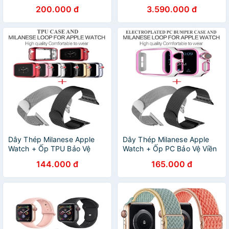
full series 6/5/4/3/2
GPS LTE 40mm & 44mm
200.000 đ
3.590.000 đ
Hàng Nobox
Dây Thép Milanese Apple
Dây Thép Milanese Apple
Watch + Ốp TPU Bảo Vệ
Watch + Ốp PC Bảo Vệ Viền
Viền Apple Watch Series
Apple Watch Series
144.000 đ
165.000 đ
7/6/5/SE/4/3/2/1 Size 38-
7/6/5/SE/4/3/2/1 Size 38-
40-41-42-44-45
40-41-42-44-45