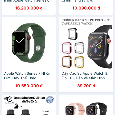
minh Apple Watch Series 6
Chính hãng (VN/A)
SS GPS + Cellular 44mm-
16.200.000 đ
10.090.000 đ
Hàng Chính Hãng
[Futureworld- APR]
Apple Watch Series 7 Nhôm
Dây Cao Su Apple Watch &
GPS Dây Thể Thao
Ốp TPU Bảo Vệ Màn Hình
Apple Watch Series
10.650.000 đ
89.700 đ
7/6/5/SE/4/3/2/1 Size 38-
40-41-42-44-45mm