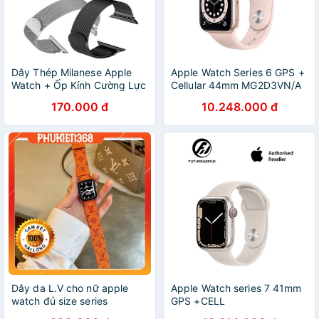
Dây Thép Milanese Apple
Apple Watch Series 6 GPS +
Watch + Ốp Kính Cường Lực
Cellular 44mm MG2D3VN/A
Apple Watch Series
Gold Aluminium Case with
170.000 đ
10.248.000 đ
6/5/SE/4/3/2/1 Size 38-40-
Pink Sand Sport Band
42-44
Dây da L.V cho nữ apple
Apple Watch series 7 41mm
watch đủ size series
GPS +CELL
7/6/SE/5/4/3/2