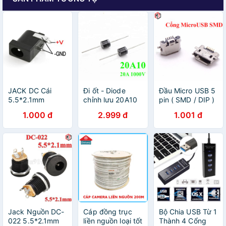
JACK DC Cái
Đi ốt - Diode
Đầu Micro USB 5
5.5*2.1mm
chỉnh lưu 20A10
pin ( SMD / DIP )
20A 1000V
1.000 đ
2.999 đ
1.001 đ
Jack Nguồn DC-
Cáp đồng trục
Bộ Chia USB Từ 1
022 5.5*2.1mm
liền nguồn loại tốt
Thành 4 Cổng