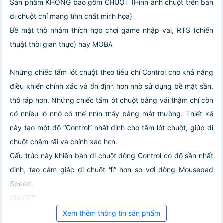
Sản phẩm KHÔNG bao gồm CHUỘT (Hình ảnh chuột trên bàn
di chuột chỉ mang tính chất minh họa)
Bề mặt thô nhám thích hợp chơi game nhập vai, RTS (chiến
thuật thời gian thực) hay MOBA
Những chiếc tấm lót chuột theo tiêu chí Control cho khả năng
điều khiển chính xác và ổn định hơn nhờ sử dụng bề mặt sần,
thô ráp hơn. Những chiếc tấm lót chuột bằng vải thậm chí còn
có nhiều lỗ nhỏ có thể nhìn thấy bằng mắt thường. Thiết kế
này tạo một độ “Control” nhất định cho tấm lót chuột, giúp di
chuột chậm rãi và chính xác hơn.
Cấu trúc này khiến bàn di chuột dòng Control có độ sần nhất
định, tạo cảm giác di chuột “lì” hơn so với dòng Mousepad
Speed.
Giá DEP
Xem thêm thông tin sản phẩm