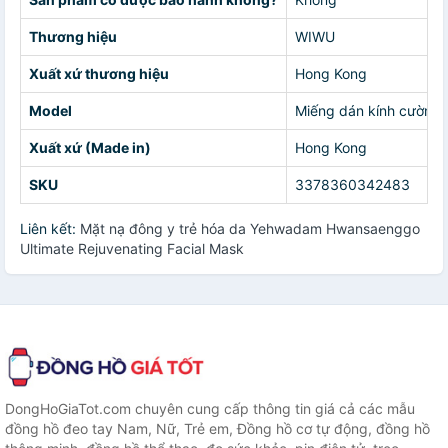
Thương hiệu
WIWU
Xuất xứ thương hiệu
Hong Kong
Model
Miếng dán kính cường l
Xuất xứ (Made in)
Hong Kong
SKU
3378360342483
Liên kết:
Mặt nạ đông y trẻ hóa da Yehwadam Hwansaenggo
Ultimate Rejuvenating Facial Mask
DongHoGiaTot.com chuyên cung cấp thông tin giá cả các mẫu
đồng hồ đeo tay Nam, Nữ, Trẻ em, Đồng hồ cơ tự động, đồng hồ