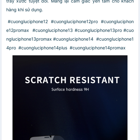
trầy xước tuyệt đối. Mang lại cảm giác yên tâm cho khách
hàng khi sử dụng.
#cuongluciphone12 #cuongluciphone12pro #cuongluciphon
e12promax #cuongluciphone13 #cuongluciphone13pro #cuo
ngluciphone13promax #cuongluciphone14 #cuongluciphone1
4pro #cuongluciphone14plus #cuongluciphone14promax