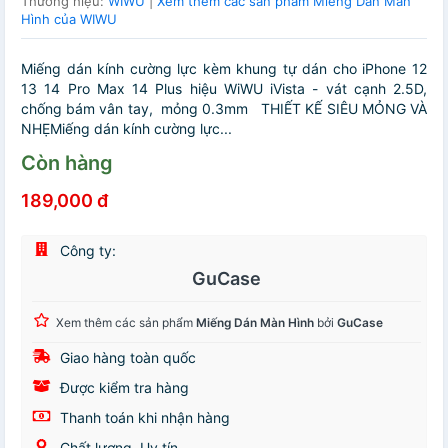
Thương hiệu:
WIWU
|
Xem thêm các sản phẩm Miếng Dán Màn
Hình của WIWU
Miếng dán kính cường lực kèm khung tự dán cho iPhone 12
13 14 Pro Max 14 Plus hiệu WiWU iVista - vát cạnh 2.5D,
chống bám vân tay, mỏng 0.3mm THIẾT KẾ SIÊU MỎNG VÀ
NHẸMiếng dán kính cường lực...
Còn hàng
189,000 đ
Công ty:
GuCase
Xem thêm các sản phẩm
Miếng Dán Màn Hình
bởi
GuCase
Giao hàng toàn quốc
Được kiểm tra hàng
Thanh toán khi nhận hàng
Chất lượng, Uy tín