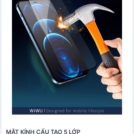
MẶT KÍNH CẤU TẠO 5 LỚP