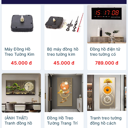
Máy Đồng Hồ
Bộ máy đồng hồ
Đồng hồ điện tử
Treo Tường Kim
treo tường kim
treo tường có
Trôi
trôi và 3 cây kim
đèn LED
45.000 đ
45.000 đ
789.000 đ
kèm theo ốc vít
(ẢNH THẬT)
Đồng Hồ Treo
Tranh treo tường
Tranh đồng hồ
Tường Trang Trí
đồng hồ cách