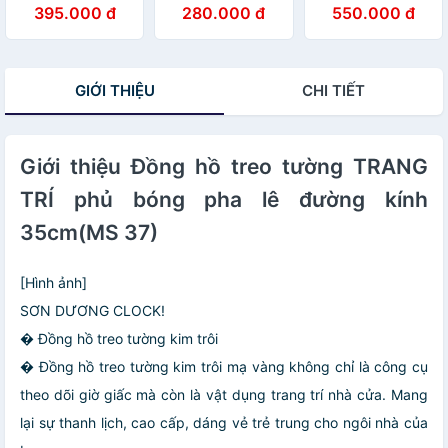
tráng gương cây
Họa Tiết Hươu
điệu họa tiết
395.000 đ
280.000 đ
550.000 đ
tùng tranh phòng
Nghệ Thuật Đẹp
sang trọng khổ
khách quà tặng
- Tranh Tráng
dọc kèm đinh
tân gia kèm đinh
Gương Đồng Hồ
treo
Cao Cấp
GIỚI THIỆU
CHI TIẾT
Giới thiệu Đồng hồ treo tường TRANG
TRÍ phủ bóng pha lê đường kính
35cm(MS 37)
[Hình ảnh]
SƠN DƯƠNG CLOCK!
� Đồng hồ treo tường kim trôi
� Đồng hồ treo tường kim trôi mạ vàng không chỉ là công cụ
theo dõi giờ giấc mà còn là vật dụng trang trí nhà cửa. Mang
lại sự thanh lịch, cao cấp, dáng vẻ trẻ trung cho ngôi nhà của